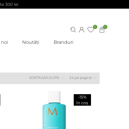
te 300 lei
0
0
 noi
Noutăți
Branduri
-15%
în coș