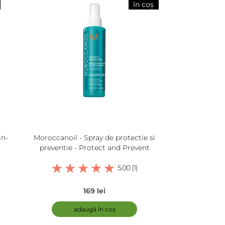
în coș
in-
Moroccanoil - Spray de protectie si
preventie - Protect and Prevent
5.00 (1)
169 lei
adaugă în coș