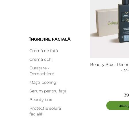
ÎNGRIJIRE FACIALĂ
Cremă de față
Cremă ochi
Beauty Box - Recons
Curățare -
- M-
Demachiere
Măști peeling
Serum pentru față
39
Beauty box
adaug
Protecție solară
facială