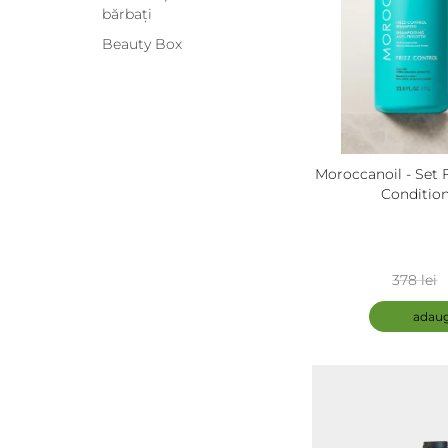
bărbați
Beauty Box
Moroccanoil - Set
Conditio
378 lei
adaug