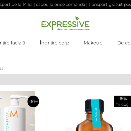
sport de la 14 lei | cadou la orice comandă | transport gratuit pes
ijire facială
Îngrijire corp
Makeup
De ce
 234
-15%
-30%
în coș
în
coș