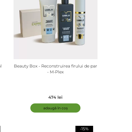
l
Beauty Box - Reconstruirea firului de par
- M-Plex
474 lei
adaugă în coș
-15%