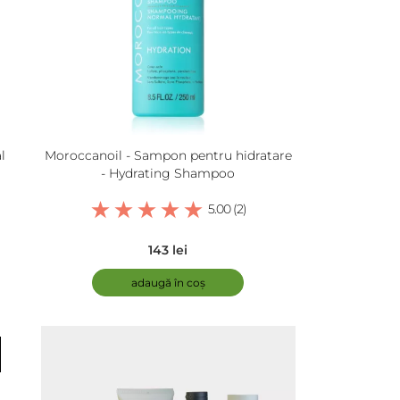
l
Moroccanoil - Sampon pentru hidratare
- Hydrating Shampoo
5.00 (2)
143 lei
adaugă în coș