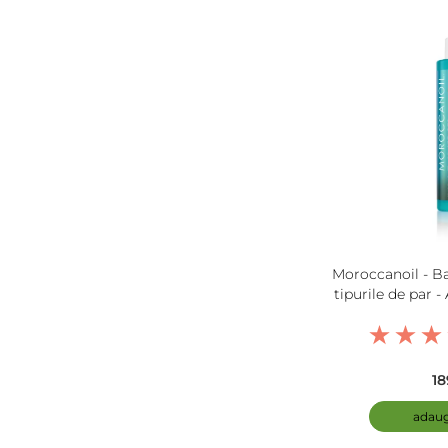
Moroccanoil - B
tipurile de par -
Cond
18
adaug