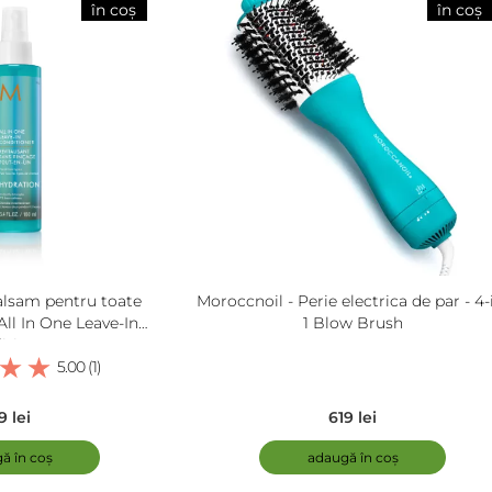
în coș
în coș
alsam pentru toate
Moroccnoil - Perie electrica de par - 4-
 All In One Leave-In
1 Blow Brush
itioner
5.00 (1)
9 lei
619 lei
ă în coș
adaugă în coș