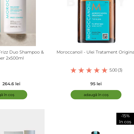
 Frizz Duo Shampoo &
Moroccanoil - Ulei Tratament Origina
ner 2x500ml
5.00 (3)
264.6 lei
95 lei
ă în coș
adaugă în coș
-15%
în coș