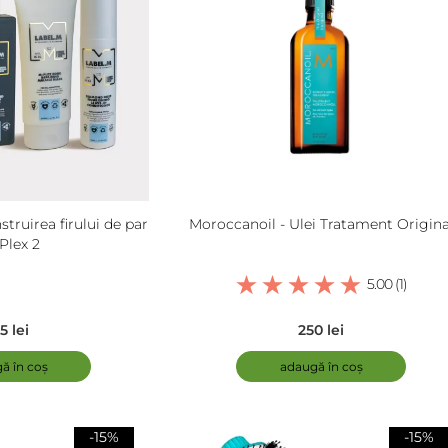
truirea firului de par
Moroccanoil - Ulei Tratament Origina
Plex 2
5.00 (1)
5 lei
250 lei
ă în coș
adaugă în coș
-15%
-15%