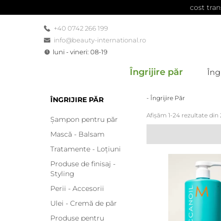
cost tran
+40 0742 266 199
info@beauty-international.ro
luni - vineri: 08-19
Îngrijire păr
Îngr
- Îngrijire Păr
ÎNGRIJIRE PĂR
Afișăm 1-24 rezultate din
Șampon pentru păr
Mască - Balsam
Tratamente - Loțiuni
Produse de finisaj -
Styling
Perii - Accesorii
Ulei - Cremă de păr
Produse pentru