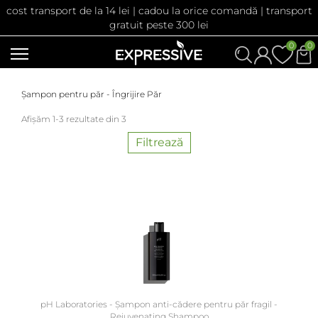
cost transport de la 14 lei | cadou la orice comandă | transport
gratuit peste 300 lei
0
0
Șampon pentru păr - Îngrijire Păr
Afișăm 1-3 rezultate din 3
Filtrează
pH Laboratories - Șampon anti-cădere pentru păr fragil -
Rejuvenating Shampoo