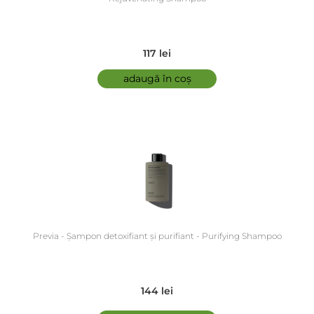
117 lei
adaugă în coș
Previa - Șampon detoxifiant și purifiant - Purifying Shampoo
144 lei