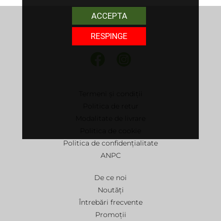
ACCEPTA
RESPINGE
Termeni și condiții
Politica de retur
Modalitate de livrare
Politica de cookie
Politica de confidențialitate
ANPC
De ce noi
Noutăți
Întrebări frecvente
Promoții