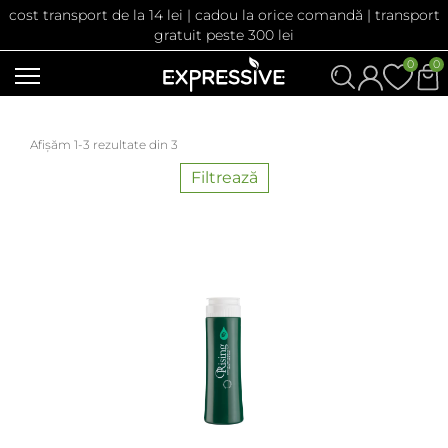
cost transport de la 14 lei | cadou la orice comandă | transport
gratuit peste 300 lei
0
0
Afișăm 1-3 rezultate din 3
Filtrează