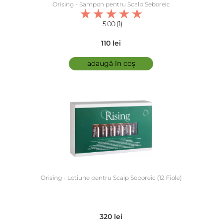
Orising - Sampon pentru Scalp Seboreic
5.00 (1)
110 lei
adaugă în coș
Orising - Lotiune pentru Scalp Seboreic (12 Fiole)
320 lei