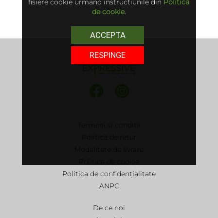
fisiere cookie urmand instructiunile din
Politica
de cookie
.
ACCEPTA
RESPINGE
Termeni și condiții
Politica de retur
Modalitate de livrare
Politica de cookie
Politica de confidențialitate
ANPC
De ce noi