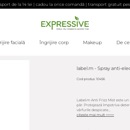
sport de la 14 lei | cadou la orice comandă | transport gratuit pes
ijire facială
Îngrijire corp
Makeup
De ce
label.m - Spray anti-elec
Cod produs: 10456
Label.m Anti Frizz Mist este un
păr. Protejează împotriva deteri
vârfurile despicate....
citeste mai mult >>>>