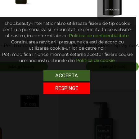
shop.beauty-international.ro utilizeaza fisiere de tip cookie
pentru a personaliza si imbunatati experienta ta pe website-
ul nostru, in conformitate cu
Politica de confidențialitate
.
Continuarea navigarii presupune ca esti de acord cu
 - Pentru păr creț - Fluid
pH Laboratories - Spray cu 
utilizarea cookie-urilor de catre noi!
Curl Definer
mare - Sea Salt Spray
Poti modifica in orice moment setarile acestor fisiere cookie
94 lei
147 lei
ADAUGĂ
urmand instructiunile din
Politica de cookie
.
adaugă în coș
adaugă în coș
ACCEPTA
RESPINGE
-15%
în coș