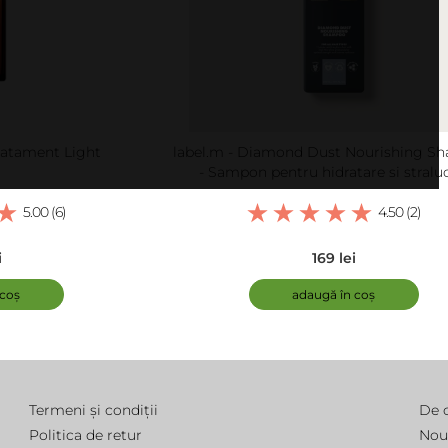
Tratament Light
label.m - Diamond Dust Nourishing S
- Sampon pentru hidratare si straluc
5.00 (6)
4.50 (2)
i
169 lei
 coș
adaugă în coș
Termeni și condiții
De 
Politica de retur
Nou