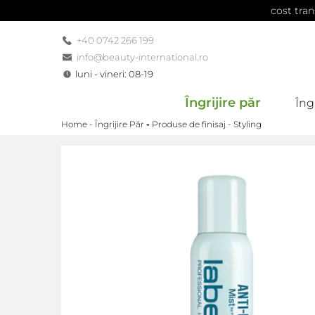
cost tran
+40 0742 266 199
info@beauty-international.ro
luni - vineri: 08-19
Îngrijire păr
Îngr
Home -
Îngrijire Păr
-
Produse de finisaj - Styling