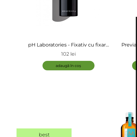
pH Laboratories - Fixativ cu fixare
Previa
puternică - Extra Strong Hairspray
102 lei
adaugă în coș
best