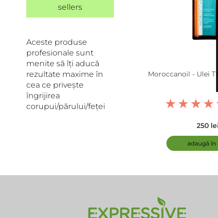
sellers
Aceste produse
profesionale sunt
menite să îți aducă
rezultate maxime în
Moroccanoil - Ulei 
cea ce privește
îngrijirea
corupui/părului/feței
250 le
adaugă în