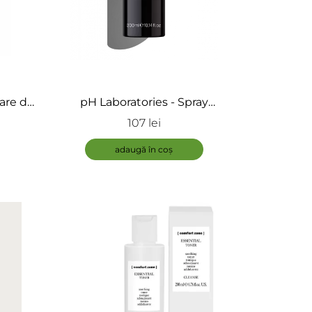
ÎNCARCA IMAGINI
sare de
pH Laboratories - Spray
texturizant cu efect de volum -
107 lei
Texturising Spray
adaugă în coș