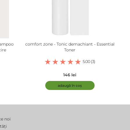
hampoo
comfort zone - Tonic demachiant - Essential
ire
Toner
5.00 (3)
146 lei
adaugă în coș
ce noi
tăți