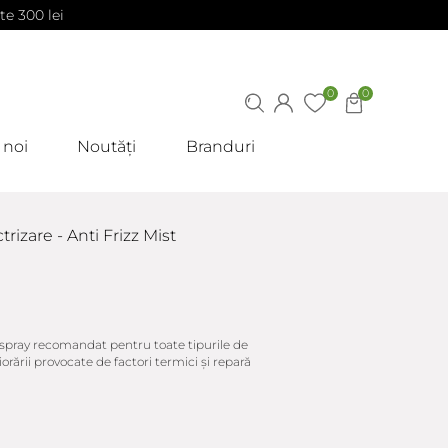
te 300 lei
0
0
 noi
Noutăți
Branduri
trizare - Anti Frizz Mist
 spray recomandat pentru toate tipurile de
orării provocate de factori termici și repară