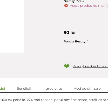
Gramaj:
150ml
Acest produs nu mai fa
90 lei
Puncte Beauty:
1
❤
Adaugă produsul în wish
ici
Beneficii
Ingrediente
Mod de utilizare
rului cu până la 35% mai repede, părul rămâne neted, strălucitor ș