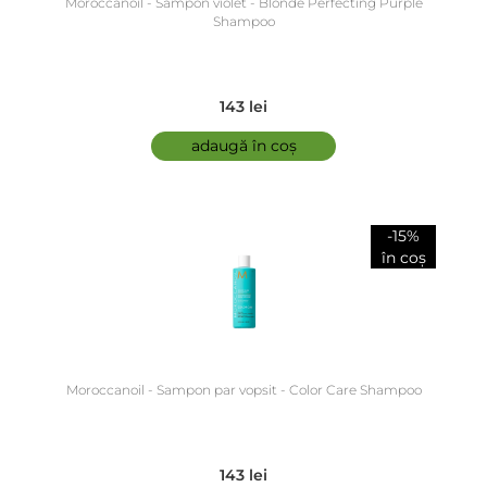
Moroccanoil - Sampon violet - Blonde Perfecting Purple
Shampoo
143 lei
adaugă în coș
-15%
în coș
Moroccanoil - Sampon par vopsit - Color Care Shampoo
143 lei