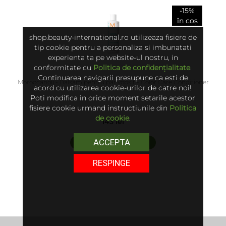
-15%
în coș
shop.beauty-international.ro utilizeaza fisiere de
tip cookie pentru a personaliza si imbunatati
experienta ta pe website-ul nostru, in
conformitate cu
Politica de confidențialitate
.
Continuarea navigarii presupune ca esti de
Moroccanoil - Balsam pentru par vopsit - Color Care Conditioner
acord cu utilizarea cookie-urilor de catre noi!
Poti modifica in orice moment setarile acestor
fisiere cookie urmand instructiunile din
Politica
de cookie
.
143 lei
ACCEPTA
adaugă în coș
RESPINGE