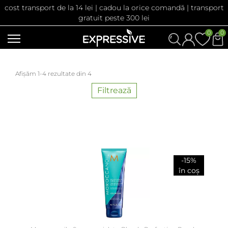
cost transport de la 14 lei | cadou la orice comandă | transport
gratuit peste 300 lei
0
0
Afișăm 1-4 rezultate din 4
Filtrează
-15%
în coș