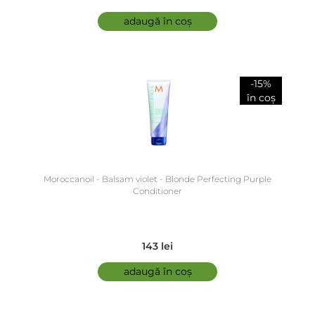
adaugă în coș
-15%
în coș
Moroccanoil - Balsam violet - Blonde Perfecting Purple
Conditioner
143 lei
adaugă în coș