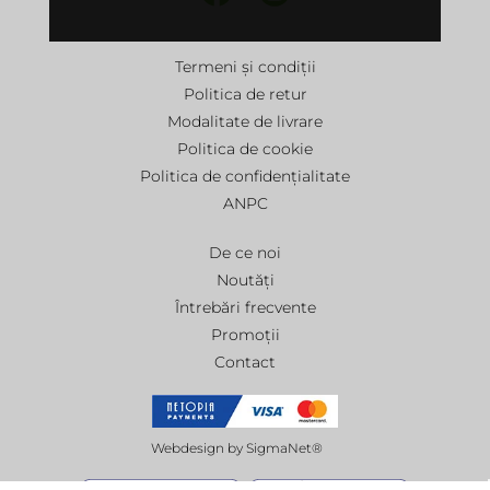
Termeni și condiții
Politica de retur
Modalitate de livrare
Politica de cookie
Politica de confidențialitate
ANPC
De ce noi
Noutăți
Întrebări frecvente
Promoții
Contact
Webdesign by
SigmaNet®