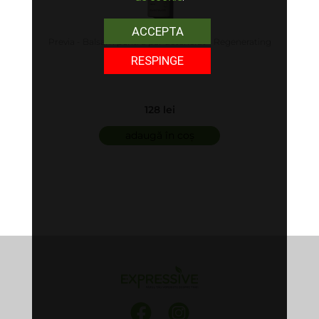
ACCEPTA
Previa - Balsam pentru par deteriorat - Regenerating
Conditioner
RESPINGE
128 lei
adaugă în coș