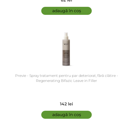
82 lei
adaugă în coș
Previe - Spray tratament pentru par deteriorat, fără clătire -
Regenerating Bifazic Leave in Filler
142 lei
adaugă în coș