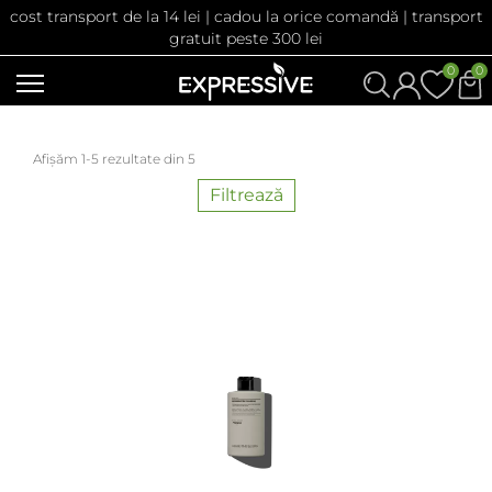
cost transport de la 14 lei | cadou la orice comandă | transport
gratuit peste 300 lei
0
0
Afișăm 1-5 rezultate din 5
Filtrează