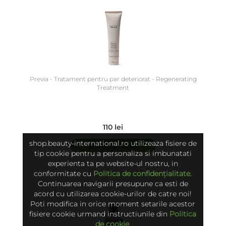
Previa - Tratament pentru par deteriorat - Regenerating
Treatment
110 lei
shop.beauty-international.ro utilizeaza fisiere de
adaugă în coș
tip cookie pentru a personaliza si imbunatati
experienta ta pe website-ul nostru, in
conformitate cu
Politica de confidențialitate
.
Continuarea navigarii presupune ca esti de
acord cu utilizarea cookie-urilor de catre noi!
Poti modifica in orice moment setarile acestor
fisiere cookie urmand instructiunile din
Politica
de cookie
.