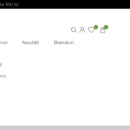
te 300 lei
0
0
 noi
Noutăți
Branduri
E.
rit,