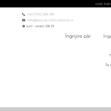
cost tran
+40 0742 266 199
info@beauty-international.ro
luni - vineri: 08-19
Îngrijire păr
Îngr
Te 