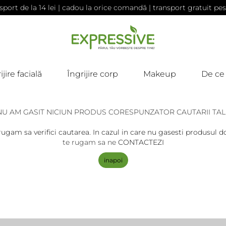
sport de la 14 lei | cadou la orice comandă | transport gratuit pes
ijire facială
Îngrijire corp
Makeup
De ce
NU AM GASIT NICIUN PRODUS CORESPUNZATOR CAUTARII TAL
rugam sa verifici cautarea. In cazul in care nu gasesti produsul do
te rugam sa ne
CONTACTEZI
inapoi