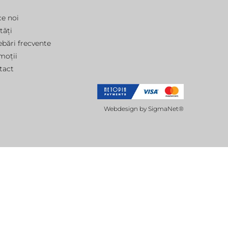
ce noi
tăți
ebări frecvente
moții
tact
Webdesign by
SigmaNet®