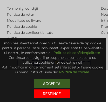
Termeni și condiții
De 
Politica de retur
Nou
Modalitate de livrare
Într
Politica de cookie
Pro
Politica de confidențialitate
Con
ANPC
shop.beauty-international.ro utilizeaza fisiere de tip cookie
pentru a personaliza si imbunatati experienta ta pe website-
ul nostru, in conformitate cu
Politica de confidențialitate
.
Continuarea navigarii presupune ca esti de acord cu
utilizarea cookie-urilor de catre noi!
Poti modifica in orice moment setarile acestor fisiere cookie
urmand instructiunile din
Politica de cookie
.
ACCEPTA
RESPINGE