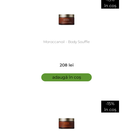
în coș
Moroccanoil - Body Souffle
208 lei
adaugă în coș
-15%
în coș