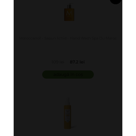
în coș
Moroccanoil - Sapun lichid - Hand Wash Spa Du Maroc
109 lei
87.2 lei
adaugă în coș