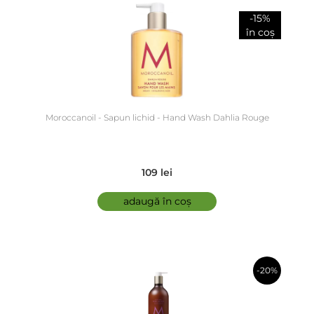
despicate.
-15%
în coș
Moroccanoil - Sapun lichid - Hand Wash Dahlia Rouge
109 lei
adaugă în coș
-20%
în coș