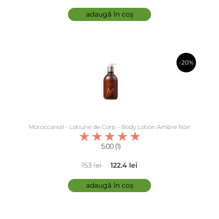
adaugă în coș
-20%
în coș
Moroccanoil - Lotiune de Corp - Body Lotion Ambre Noir
5.00 (1)
153 lei
122.4 lei
adaugă în coș