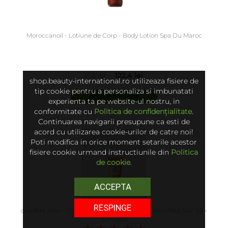
Moroccanoil - Lotiune de Corp - Body Lotion Spa Du Maroc
153 lei
122.4 lei
shop.beauty-international.ro utilizeaza fisiere de
tip cookie pentru a personaliza si imbunatati
adaugă în coș
experienta ta pe website-ul nostru, in
conformitate cu
Politica de confidențialitate
.
Continuarea navigarii presupune ca esti de
acord cu utilizarea cookie-urilor de catre noi!
Poti modifica in orice moment setarile acestor
fisiere cookie urmand instructiunile din
Politica
de cookie
.
ACCEPTA
RESPINGE
comfort zone - Cremă cu protecție solară pentru față SPF 50 -
Sun Soul