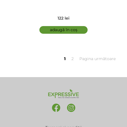
122 lei
adaugă în coș
1
2
Pagina următoare