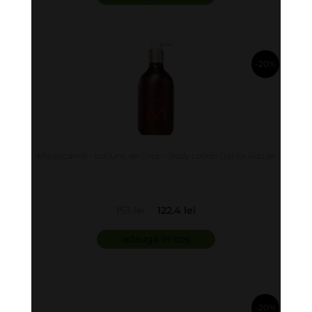
-20%
în coș
Moroccanoil - Lotiune de Corp - Body Lotion Dahlia Rouge
153 lei
122.4 lei
adaugă în coș
-20%