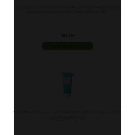
comfort zone - Crema anti-imbatranire cu protectie solara
pentru fata si corp - Sun Soul Cream SPF 50
185 lei
adaugă în coș
comfort zone - Crema calmanta pentru fata si corp - Sun Soul
Face&Body After Sun