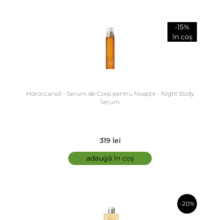
-15%
în coș
Moroccanoil - Serum de Corp pentru Noapte - Night Body
Serum
319 lei
adaugă în coș
-20%