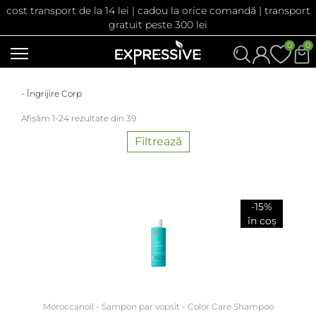
cost transport de la 14 lei | cadou la orice comandă | transport
gratuit peste 300 lei
0
0
- Îngrijire Corp
Afișăm 1-24 rezultate din 39
Filtrează
-15%
în coș
Moroccanoil - Sampon par vopsit - Color Care Shampoo