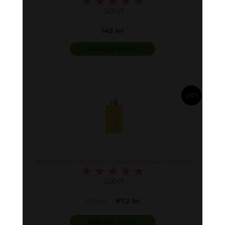
5.00 (1)
145 lei
adaugă în coș
-20%
în coș
Moroccanoil - Gel de Dus - Shower Gel Spa Du Maroc
5.00 (1)
109 lei
87.2 lei
adaugă în coș