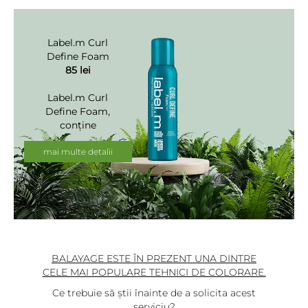
Label.m Curl
Define Foam
85 lei
Label.m Curl
Define Foam,
conține
ingrediente
naturale ce ajută
mai multe detalii
la controlarea
părului creț,
conferind textură
buclelor.
BALAYAGE ESTE ÎN PREZENT UNA DINTRE
CELE MAI POPULARE TEHNICI DE COLORARE.
Ce trebuie să știi înainte de a solicita acest
serviciu?