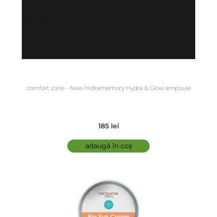
comfort zone - New Hidramemory Hydra & Glow ampoule
185 lei
adaugă în coș