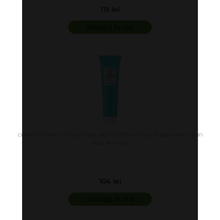
115 lei
adaugă în coș
comfort zone - Gel calmant pentru fata si corp dupa soare - Sun
Soul Aloe Gel
104 lei
adaugă în coș