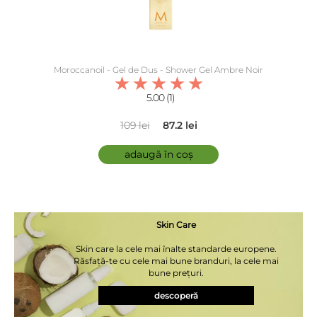
în coș
Moroccanoil - Gel de Dus - Shower Gel Ambre Noir
5.00 (1)
109 lei
87.2 lei
adaugă în coș
Skin Care
Skin care la cele mai înalte standarde europene.
Răsfață-te cu cele mai bune branduri, la cele mai
bune prețuri.
descoperă