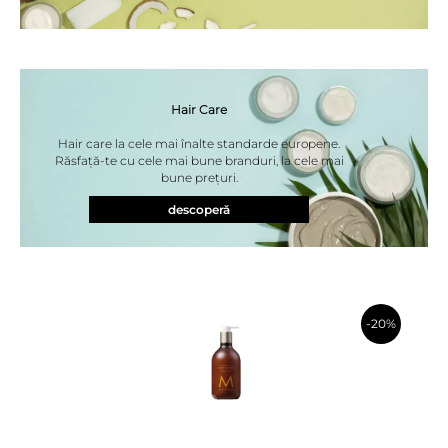
Hair Care
Hair care la cele mai înalte standarde europene.
Răsfață-te cu cele mai bune branduri, la cele mai
bune prețuri.
descoperă
-20%
în coș