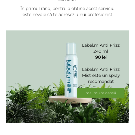
În primul rând, pentru a obține acest serviciu
este nevoie să te adresezi unui profesionist
care folosește produse profesionale sau chiar
recomandat este să apelezi la un colorist.
Balayage este un serviciu al cărui rezultat îl vei
purta pe durata a 4-5 luni, deci merită să
Label.m Anti Frizz
investești, și să te adresezi unui profesionist și
240 ml
să-i urmezi sfaturile.
90 lei
Label.m Anti Frizz
Mist este un spray
recomandat
pentru toate
tipurile de păr.
mai multe detalii
Protejează
împotriva
deteriorării
provocate de
factori termici și
repară vârfurile