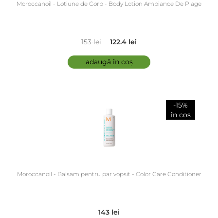
Moroccanoil - Lotiune de Corp - Body Lotion Ambiance De Plage
153 lei
122.4 lei
adaugă în coș
-15%
în coș
Moroccanoil - Balsam pentru par vopsit - Color Care Conditioner
143 lei