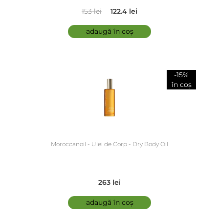
153 lei
122.4 lei
adaugă în coș
-15%
în coș
Moroccanoil - Ulei de Corp - Dry Body Oil
263 lei
adaugă în coș