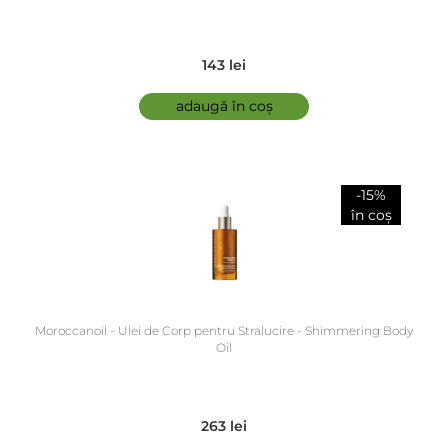
143 lei
adaugă în coș
-15%
în coș
Moroccanoil - Ulei de Corp pentru Stralucire - Shimmering Body
Oil
263 lei