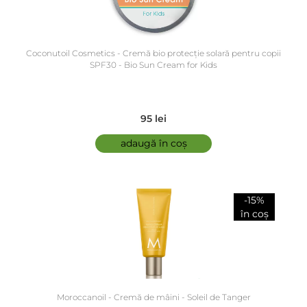
Coconutoil Cosmetics - Cremă bio protecție solară pentru copii
SPF30 - Bio Sun Cream for Kids
95 lei
adaugă în coș
-15%
în coș
Moroccanoil - Cremă de mâini - Soleil de Tanger