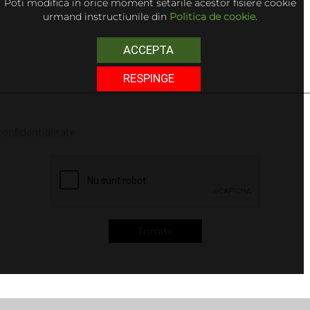
Poti modifica in orice moment setarile acestor fisiere cookie
urmand instructiunile din
Politica de cookie
.
ACCEPTA
RESPINGE
confidențialitate
Trimite