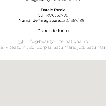
Datele fiscale
CUI:
RO6369709
Număr de înregistrare:
J30/1367/1994
Punct de lucru
info@beauty-international.ro
hai Viteazu nr. 20, Corp B, Satu Mare, jud. Satu M