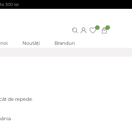
te 300 lei
0
0
 noi
Noutăți
Branduri
cât de repede.
mânia