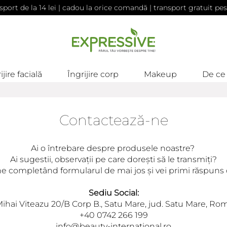
sport de la 14 lei | cadou la orice comandă | transport gratuit pes
ijire facială
Îngrijire corp
Makeup
De ce
Contactează-ne
Ai o întrebare despre produsele noastre?
Ai sugestii, observații pe care dorești să le transmiți?
e completând formularul de mai jos și vei primi răspuns 
Sediu Social:
 Mihai Viteazu 20/B Corp B., Satu Mare, jud. Satu Mare, Ro
+40 0742 266 199
info@beauty-international.ro