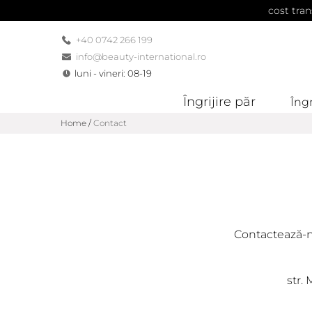
cost tran
+40 0742 266 199
info@beauty-international.ro
luni - vineri: 08-19
Îngrijire păr
Îngr
Home
/
Contact
Contactează-n
str.