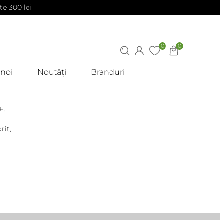
te 300 lei
0
0
 noi
Noutăți
Branduri
E.
rit,