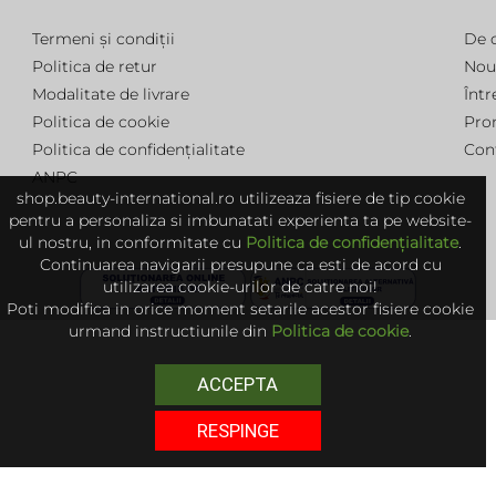
Termeni și condiții
De 
Politica de retur
Nou
Modalitate de livrare
Într
Politica de cookie
Pro
Politica de confidențialitate
Con
ANPC
shop.beauty-international.ro utilizeaza fisiere de tip cookie
pentru a personaliza si imbunatati experienta ta pe website-
ul nostru, in conformitate cu
Politica de confidențialitate
.
Continuarea navigarii presupune ca esti de acord cu
utilizarea cookie-urilor de catre noi!
Poti modifica in orice moment setarile acestor fisiere cookie
urmand instructiunile din
Politica de cookie
.
ACCEPTA
RESPINGE