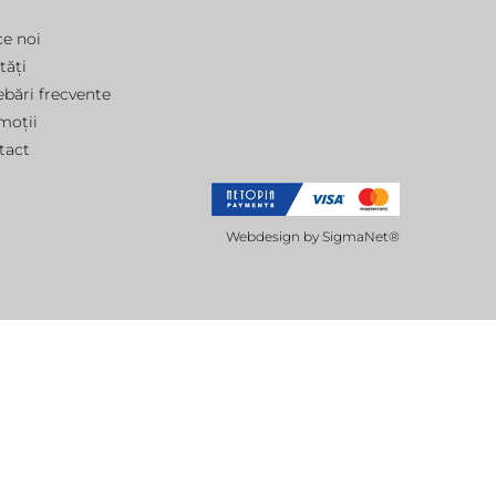
ce noi
tăți
ebări frecvente
moții
tact
Webdesign by
SigmaNet®