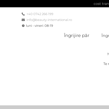
cost tran
+40 0742 266 199
info@beauty-international.ro
luni - vineri: 08-19
Îngrijire păr
Îngr
Te 