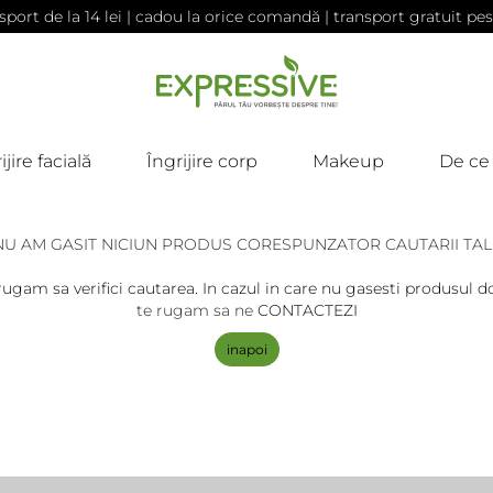
sport de la 14 lei | cadou la orice comandă | transport gratuit pes
ijire facială
Îngrijire corp
Makeup
De ce
NU AM GASIT NICIUN PRODUS CORESPUNZATOR CAUTARII TAL
rugam sa verifici cautarea. In cazul in care nu gasesti produsul do
te rugam sa ne
CONTACTEZI
inapoi