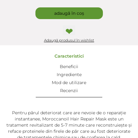
adaugă în coș
❤
Adaugă produsul în wishlist
Caracteristici
Beneficii
Ingrediente
Mod de utilizare
Recenzii
Pentru părul deteriorat care are nevoie de o reparație
instantanee, Moroccanoil Hair Repair Mask este un
tratament revitalizant de 5-7 minute care reconstruiește și
reface proteinele din firele de păr care au fost deteriorate
de tratamentele chimice sau de coafarea la cald.