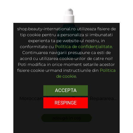
shop.beauty-international.ro utilizeaza fisiere de
tip cookie pentru a personaliza si imbunatati
experienta ta pe website-ul nostru, in
conformitate cu
Politica de confidențialitate
.
Continuarea navigarii presupune ca esti de
acord cu utilizarea cookie-urilor de catre noi!
Poti modifica in orice moment setarile acestor
fisiere cookie urmand instructiunile din
Politica
de cookie
.
ACCEPTA
Moroccanoil - Lotiune Pentru Repararea
RESPINGE
Varfurilor Despicate - Mending Infusion
225 lei
adaugă în coș