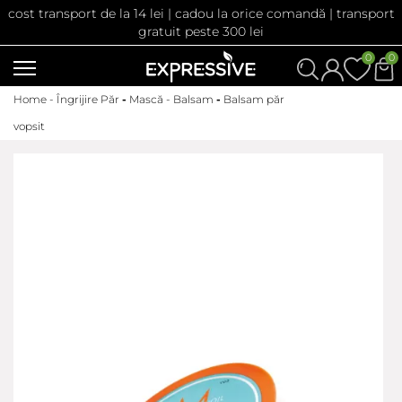
cost transport de la 14 lei | cadou la orice comandă | transport
gratuit peste 300 lei
0
0
Home -
Îngrijire Păr
-
Mască - Balsam
-
Balsam păr
vopsit