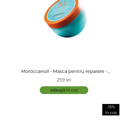
Moroccanoil - Masca pentru reparare -
Restorative Hair Mask
259 lei
adaugă în coș
-15%
în coș