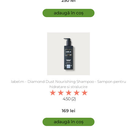
250 lei
adaugă în coș
label.m - Diamond Dust Nourishing Shampoo - Sampon pentru
hidratare si stralucire
4.50 (2)
169 lei
adaugă în coș