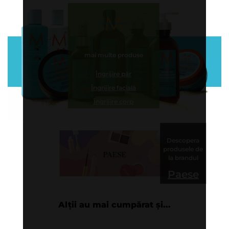
mai multe produse
Îngrijire păr
Îngrijire facială
Îngrijire corp
Descopera
produsele de
la brandul
Paese
Alții au mai cumpărat și...