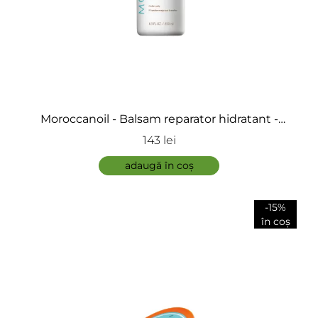
Moroccanoil - Balsam reparator hidratant -
Moisture Repair Conditioner
143 lei
adaugă în coș
-15%
în coș