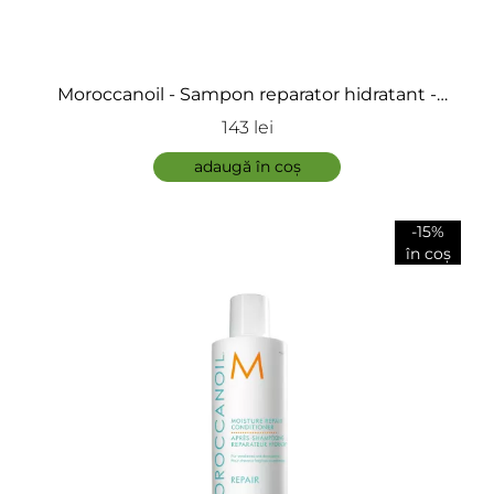
ÎNCARCA IMAGINI
Moroccanoil - Sampon reparator hidratant -
Moisture Repair Shampoo
143 lei
ADAUGĂ
adaugă în coș
-15%
în coș