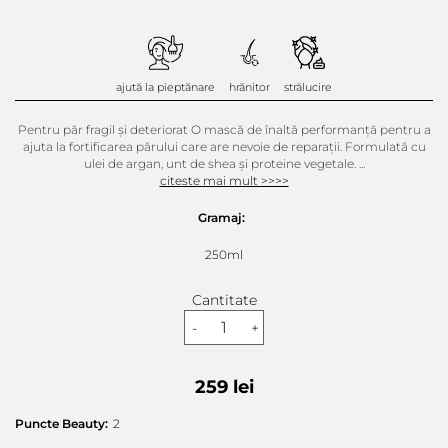
ajută la pieptănare
hrănitor
strălucire
Pentru păr fragil și deteriorat O mască de înaltă performanță pentru a
ajuta la fortificarea părului care are nevoie de reparații. Formulată cu
ulei de argan, unt de shea și proteine vegetale. ...
citeste mai mult >>>>
Gramaj:
250ml
Cantitate
-
+
259 lei
Puncte Beauty:
2