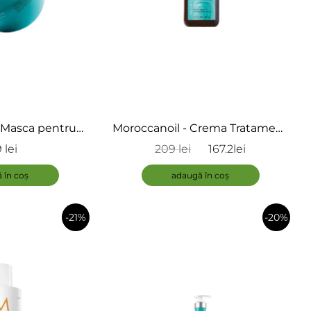
 Masca pentru
Moroccanoil - Crema Tratament
moothing Mask
Intensiv pentru Bucle - Intense
 lei
209 lei
167.2lei
Curl Cream
ADAUGĂ
 în coș
adaugă în coș
-21%
-20%
în
în
coș
coș