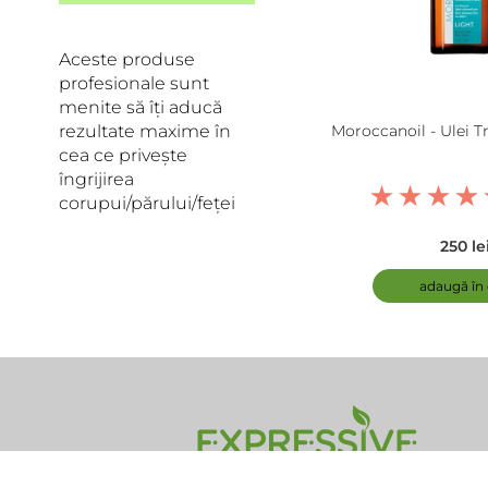
Aceste produse
profesionale sunt
menite să îți aducă
rezultate maxime în
Moroccanoil - Ulei 
cea ce privește
îngrijirea
corupui/părului/feței
250 le
adaugă în