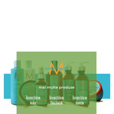
Adaugă review
mai multe produse
Îngrijire
Îngrijire
Îngrijire
păr
facială
corp