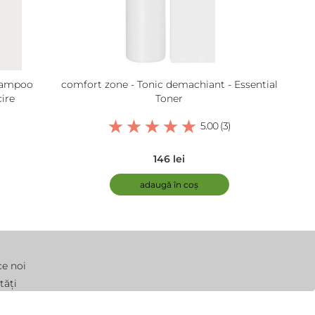
hampoo
comfort zone - Tonic demachiant - Essential
ire
Toner
5.00 (3)
146 lei
adaugă în coș
ce noi
tăți
ebări frecvente