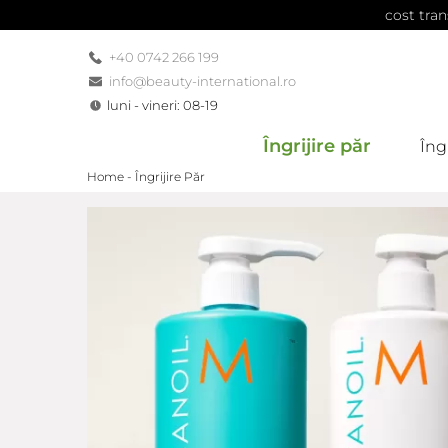
cost tran
+40 0742 266 199
info@beauty-international.ro
luni - vineri: 08-19
Îngrijire păr
Îngr
Home -
Îngrijire Păr