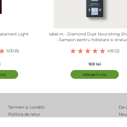
Tratament Light
label.m - Diamond Dust Nourishing S
- Sampon pentru hidratare si straluc
5.00 (6)
4.50 (2)
i
169 lei
 coș
adaugă în coș
Termeni și condiții
De 
Politica de retur
Nou
Modalitate de livrare
Într