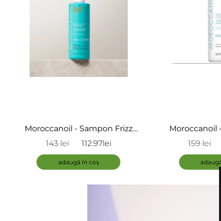
Moroccanoil - Sampon Frizz
Moroccanoil -
Control - Frizz Control Shampoo
Control - F
143 lei
112.97lei
159 lei
Condi
adaugă în coș
adaugă