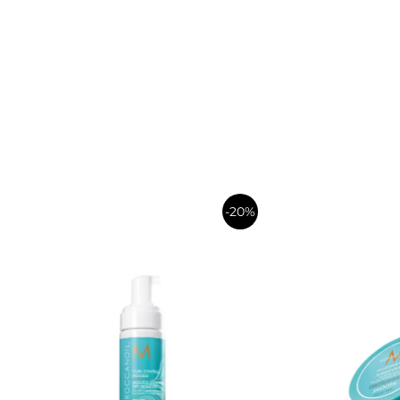
-20%
în
coș