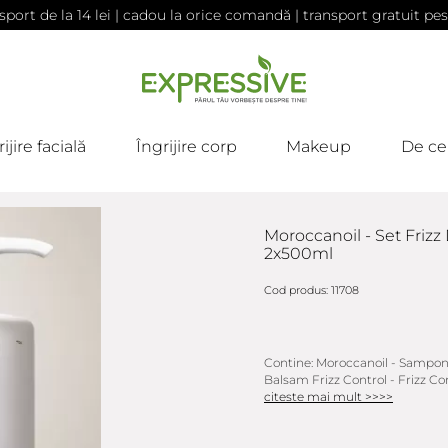
sport de la 14 lei | cadou la orice comandă | transport gratuit pes
ijire facială
Îngrijire corp
Makeup
De ce
Moroccanoil - Set Friz
2x500ml
Cod produs: 11708
Contine: Moroccanoil - Sampon 
Balsam Frizz Control - Frizz Con
citeste mai mult >>>>