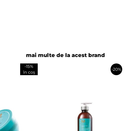
mai multe de la acest brand
-15%
-20%
în coș
în
coș