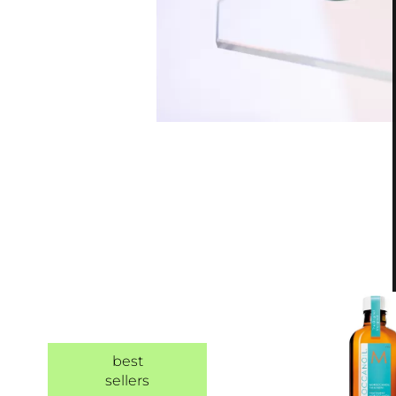
best
sellers