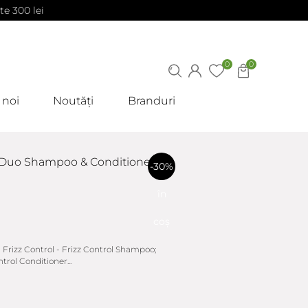
te 300 lei
0
0
 noi
Noutăți
Branduri
z Duo Shampoo & Conditioner
-30%
în
coș
Frizz Control - Frizz Control Shampoo;
trol Conditioner...