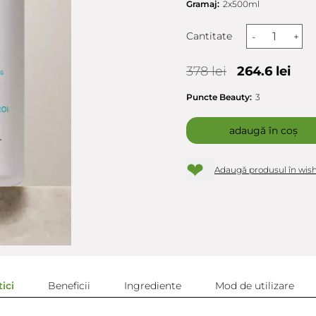
Gramaj:
2x500ml
Cantitate
-
+
378 lei
264.6 lei
Puncte Beauty:
3
adaugă în coș
❤
Adaugă produsul în wish
ici
Beneficii
Ingrediente
Mod de utilizare