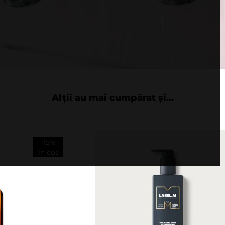
Alții au mai cumpărat și...
-15%
în coș