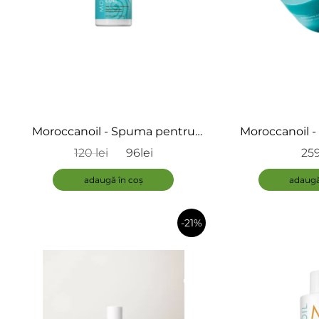
Moroccanoil - Spuma pentru
Moroccanoil -
Par Cret - Curl Control Mousse
Netezire - S
120 lei
96lei
259
adaugă în coș
adaugă
-21%
în
coș