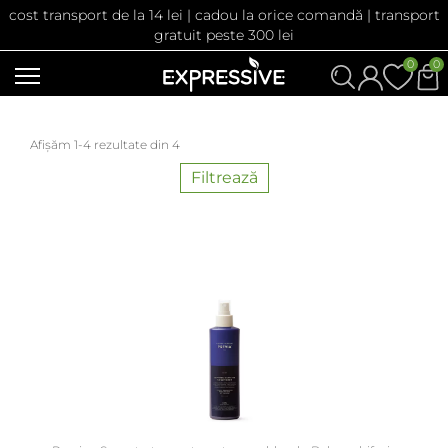
cost transport de la 14 lei | cadou la orice comandă | transport
gratuit peste 300 lei
0
0
Afișăm 1-4 rezultate din 4
Filtrează