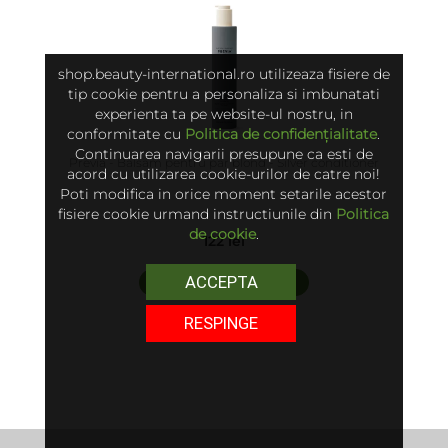
shop.beauty-international.ro utilizeaza fisiere de
tip cookie pentru a personaliza si imbunatati
experienta ta pe website-ul nostru, in
conformitate cu
Politica de confidențialitate
.
Continuarea navigarii presupune ca esti de
Previa - Balsam pentru par blond - Silver conditioner
acord cu utilizarea cookie-urilor de catre noi!
Poti modifica in orice moment setarile acestor
fisiere cookie urmand instructiunile din
Politica
de cookie
.
122 lei
ACCEPTA
adaugă în coș
RESPINGE