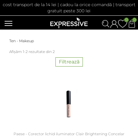
cost transport de la 14 lei | cadou la orice comandă | transport
gratuit peste 300 lei
0
0
Ten - Makeup
Afișăm 1-2 rezultate din 2
Filtrează
Paese - Corector lichid iluminator Clair Brightening Concelar