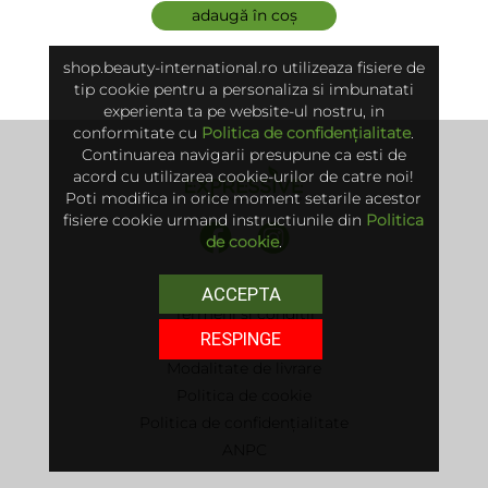
adaugă în coș
shop.beauty-international.ro utilizeaza fisiere de
tip cookie pentru a personaliza si imbunatati
experienta ta pe website-ul nostru, in
conformitate cu
Politica de confidențialitate
.
Continuarea navigarii presupune ca esti de
acord cu utilizarea cookie-urilor de catre noi!
Poti modifica in orice moment setarile acestor
fisiere cookie urmand instructiunile din
Politica
de cookie
.
ACCEPTA
Termeni și condiții
RESPINGE
Politica de retur
Modalitate de livrare
Politica de cookie
Politica de confidențialitate
ANPC