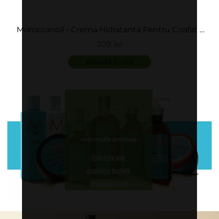
Moroccanoil - Crema Hidratanta Pentru Coafat -
Hydrating Styling Cream
209 lei
adaugă în coș
mai multe produse
Îngrijire păr
Îngrijire facială
Îngrijire corp