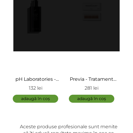
s -
Previa - Tratament
Previa -Tratament
nant
anti-cădere - Extra
detoxifiant și
281 lei
110 lei
l -
Life Hair Regrowth
purifiant - Purifying
a
ct
ș
adaugă în coș
adaugă în coș
Treatment
r
Aceste produse profesionale sunt menite