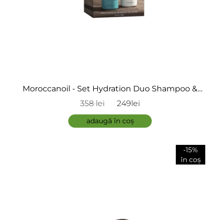
Moroccanoil - Set Hydration Duo Shampoo &
Conditioner 2x500ml
358 lei
249lei
adaugă în coș
-15%
în coș