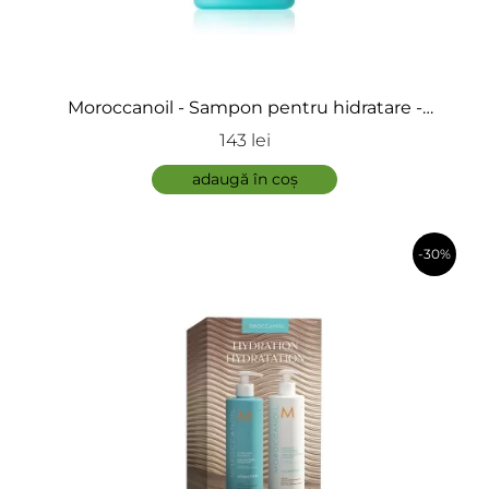
Moroccanoil - Sampon pentru hidratare -
Hydrating Shampoo
143 lei
ÎNCARCA IMAGINI
adaugă în coș
-30%
ADAUGĂ
în coș