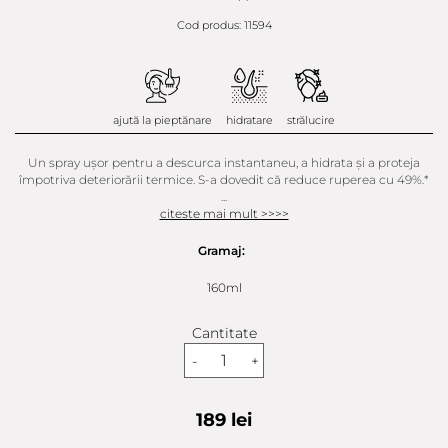
Cod produs: 11594
ajută la pieptănare
hidratare
strălucire
Un spray ușor pentru a descurca instantaneu, a hidrata și a proteja
împotriva deteriorării termice. S-a dovedit că reduce ruperea cu 49%.*
...
citeste mai mult >>>>
Gramaj:
160ml
Cantitate
-
+
189 lei