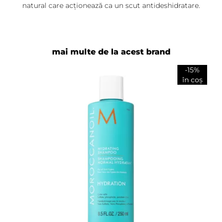
natural care acționează ca un scut antideshidratare.
Livia Toth
-
2024-06-26
Iubesc acest produs. Este atat de usor de utilizat,
parul absoarbe produsul foarte bine si usor, nu
mai multe de la acest brand
incarca de loc, dupa uscare parul este neted si
-15%
stralucitor, hidratat. Perfect pentru ingrijirea zilnica.
în coș
Adaugă review