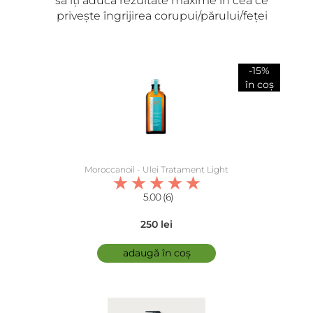
să îți aducă rezultate maxime în cea ce
privește îngrijirea corupui/părului/feței
-15%
în coș
Moroccanoil - Ulei Tratament Light
5.00 (6)
250 lei
adaugă în coș