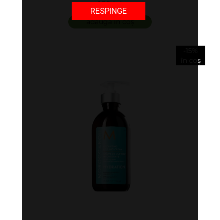
par - All In One Leave-In Conditioner
189 lei
RESPINGE
adaugă în coș
-15%
în coș