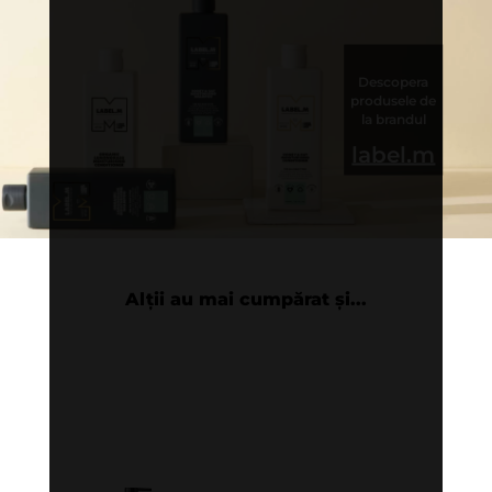
Descopera
produsele de
la brandul
label.m
Alții au mai cumpărat și...