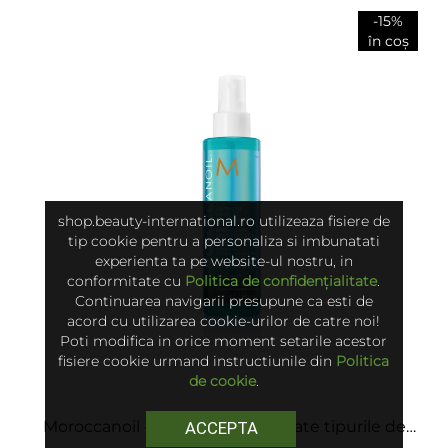
-15%
în coș
shop.beauty-international.ro utilizeaza fisiere de
tip cookie pentru a personaliza si imbunatati
experienta ta pe website-ul nostru, in
conformitate cu
Politica de confidențialitate
.
Continuarea navigarii presupune ca esti de
acord cu utilizarea cookie-urilor de catre noi!
Poti modifica in orice moment setarile acestor
fisiere cookie urmand instructiunile din
Politica
de cookie
.
Moroccanoil - Balsam pentru toate tipurile de
ACCEPTA