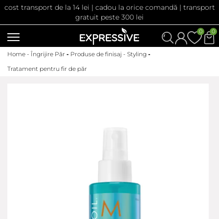
cost transport de la 14 lei | cadou la orice comandă | transport
gratuit peste 300 lei
0
0
Home -
Îngrijire Păr
-
Produse de finisaj - Styling
-
Tratament pentru fir de păr