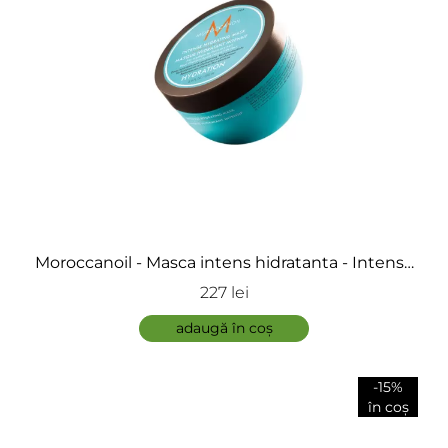
Moroccanoil - Masca intens hidratanta - Intense
Hydrating Hair Mask
227 lei
adaugă în coș
-15%
în coș