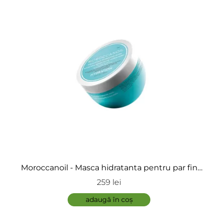
Moroccanoil - Masca hidratanta pentru par fin
sau blond - Weightless Hydrating Mask
259 lei
adaugă în coș