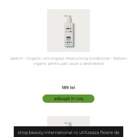
label.m - Organic Lemongrass Moisturising Conditioner - Balsam
organic pentru păr uscat si deshidratat
189 lei
adaugă în coș
shop.beauty-international.ro utilizeaza fisiere de