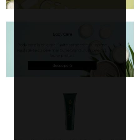
Body Care
Body care la cele mai înalte standarde europene.
Răsfață-te cu cele mai bune branduri, la cele mai
bune prețuri.
descoperă