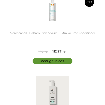
-21%
în coș
Moroccanoil - Balsam Extra Volum - Extra Volume Conditioner
143 lei
112.97 lei
adaugă în coș