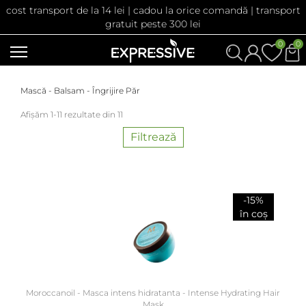
cost transport de la 14 lei | cadou la orice comandă | transport
gratuit peste 300 lei
0
0
Mască - Balsam - Îngrijire Păr
Afișăm 1-11 rezultate din 11
Filtrează
-15%
în coș
Moroccanoil - Masca intens hidratanta - Intense Hydrating Hair
Mask