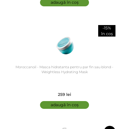
adaugă în coș
-15%
în coș
Moroccanoil - Masca hidratanta pentru par fin sau blond -
Weightless Hydrating Mask
259 lei
adaugă în coș