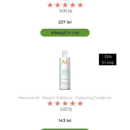
5.00 (4)
227 lei
adaugă în coș
-15%
în coș
Moroccanoil - Balsam hidratant - Hydrating Conditiner
5.00 (1)
143 lei