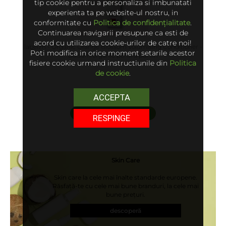
tip cookie pentru a personaliza si imbunatati
experienta ta pe website-ul nostru, in
conformitate cu
Politica de confidențialitate
.
Continuarea navigarii presupune ca esti de
acord cu utilizarea cookie-urilor de catre noi!
label.m - Organic Orange Blossom Volumising Conditioner -
Poti modifica in orice moment setarile acestor
Balsam organic pentru par fin
fisiere cookie urmand instructiunile din
Politica
de cookie
.
189 lei
ACCEPTA
adaugă în coș
RESPINGE
Skin Care
Skin care la cele mai înalte standarde europene.
Răsfață-te cu cele mai bune branduri, la cele mai
bune prețuri.
descoperă