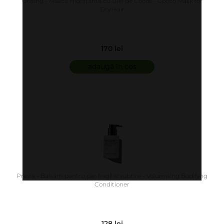
Orising - Masca Hidratanta cu Ulei de Cocos - Cocco Mask for
Dry Hair
170 lei
adaugă în coș
Previa - Balsam pentru par fragil si subtire - Volumising Bodifyng
Conditioner
128 lei