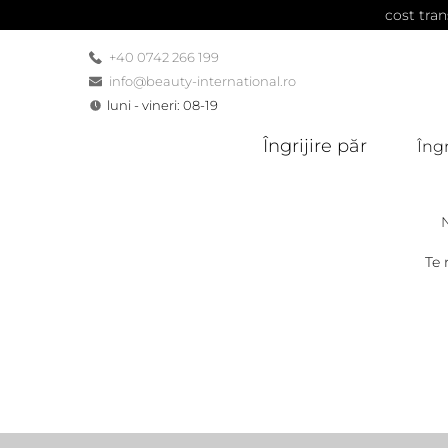
cost tran
+40 0742 266 199
info@beauty-international.ro
luni - vineri: 08-19
Îngrijire păr
Îngr
Te 