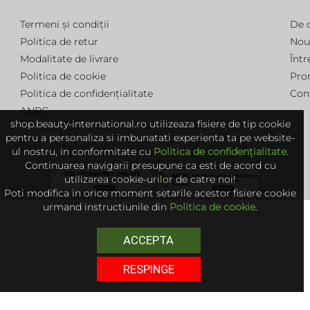
Termeni și condiții
De 
Politica de retur
Nou
Modalitate de livrare
Într
Politica de cookie
Pro
Politica de confidențialitate
Con
ANPC
shop.beauty-international.ro utilizeaza fisiere de tip cookie
pentru a personaliza si imbunatati experienta ta pe website-
ul nostru, in conformitate cu
Politica de confidențialitate
.
Continuarea navigarii presupune ca esti de acord cu
utilizarea cookie-urilor de catre noi!
Poti modifica in orice moment setarile acestor fisiere cookie
urmand instructiunile din
Politica de cookie
.
ACCEPTA
RESPINGE