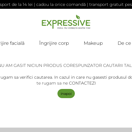
sport de la 14 lei | cadou la orice comandă | transport gratuit pes
ijire facială
Îngrijire corp
Makeup
De ce
NU AM GASIT NICIUN PRODUS CORESPUNZATOR CAUTARII TAL
rugam sa verifici cautarea. In cazul in care nu gasesti produsul do
te rugam sa ne
CONTACTEZI
inapoi