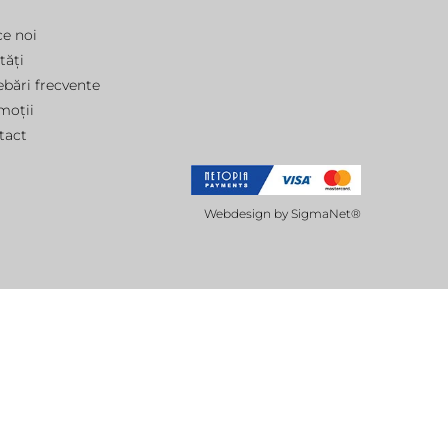
ce noi
tăți
ebări frecvente
moții
tact
Webdesign by
SigmaNet®