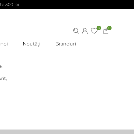
te 300 lei
0
0
 noi
Noutăți
Branduri
E.
rit,