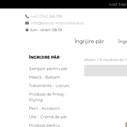
cost tran
+40 0742 266 199
info@beauty-international.ro
luni - vineri: 08-19
Îngrijire păr
Îngr
ÎNGRIJIRE PĂR
Afișăm 1-15 rezultate din 1
Șampon pentru păr
Mască - Balsam
Tratamente - Loțiuni
Produse de finisaj -
Styling
Perii - Accesorii
Ulei - Cremă de păr
Produse pentru