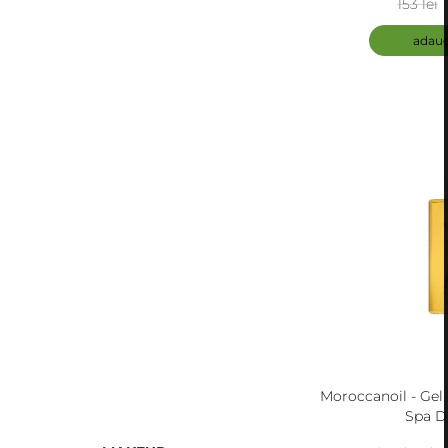
153 lei
adaug
Moroccanoil - Gel
Spa D