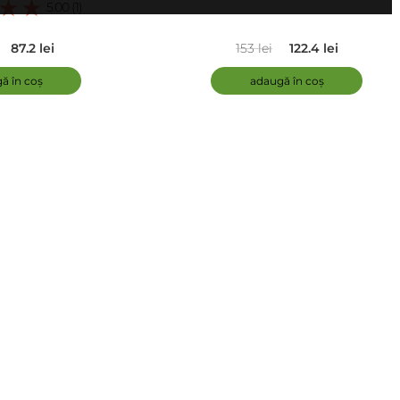
5.00 (1)
87.2 lei
153 lei
122.4 lei
ă în coș
adaugă în coș