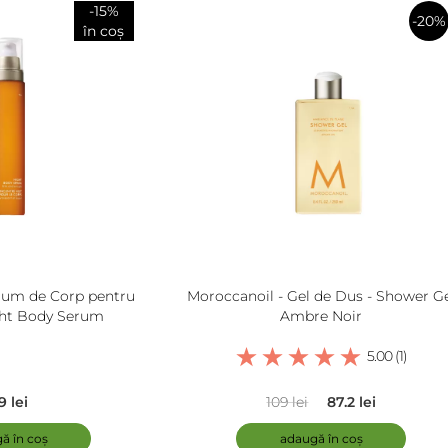
-15%
-20%
în coș
în
coș
rum de Corp pentru
Moroccanoil - Gel de Dus - Shower G
ght Body Serum
Ambre Noir
5.00 (1)
9 lei
109 lei
87.2 lei
ă în coș
adaugă în coș