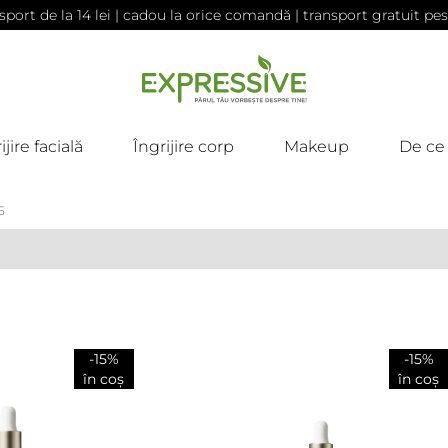
sport de la 14 lei | cadou la orice comandă | transport gratuit pes
ijire facială
Îngrijire corp
Makeup
De ce
5
-15%
-15%
în coș
în coș