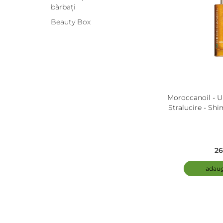
bărbați
Beauty Box
Moroccanoil - U
Stralucire - Sh
26
adaug