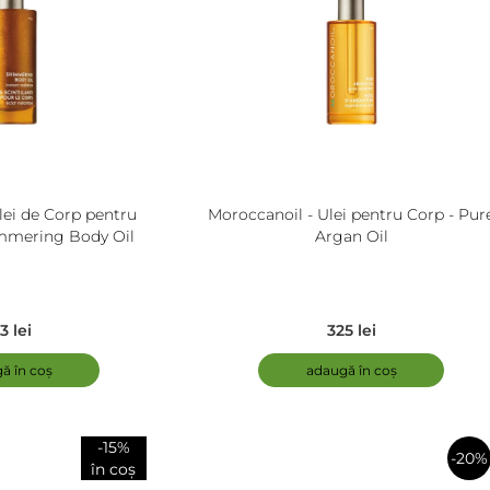
lei de Corp pentru
Moroccanoil - Ulei pentru Corp - Pure
immering Body Oil
Argan Oil
3 lei
325 lei
ă în coș
adaugă în coș
-15%
-20%
în coș