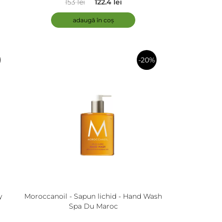
153 lei
122.4 lei
adaugă în coș
-20%
în
coș
y
Moroccanoil - Sapun lichid - Hand Wash
Spa Du Maroc