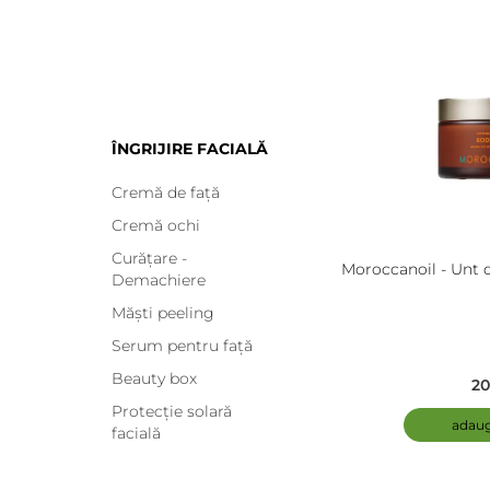
ÎNGRIJIRE FACIALĂ
Cremă de față
Cremă ochi
Curățare -
Moroccanoil - Unt 
Demachiere
Măști peeling
Serum pentru față
Beauty box
20
Protecție solară
adaug
facială