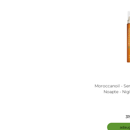
Moroccanoil - Se
Noapte - Ni
31
adaug