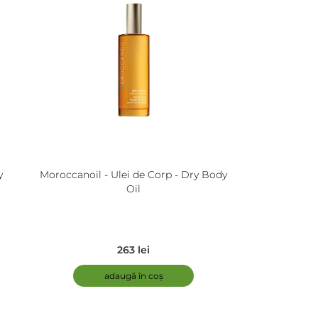
y
Moroccanoil - Ulei de Corp - Dry Body
Oil
263 lei
adaugă în coș