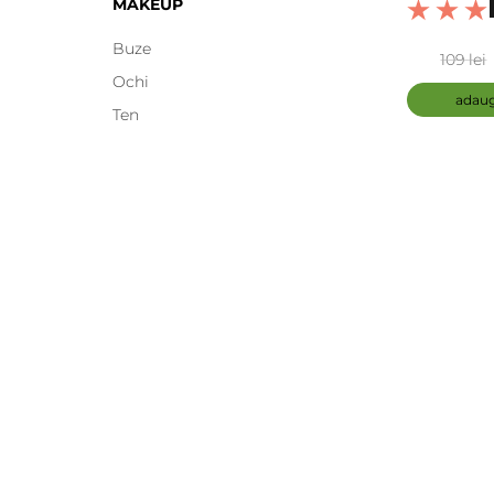
MAKEUP
Buze
109 lei
Ochi
adaug
Ten