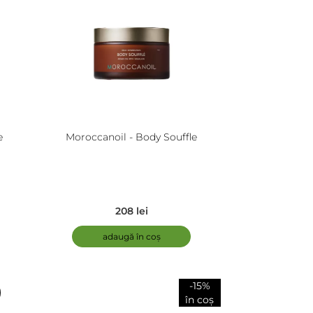
Moroccanoil - Body Souffle
208 lei
adaugă în coș
-15%
în coș