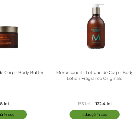
în
coș
de Corp - Body Butter
Moroccanoil - Lotiune de Corp - Bod
Lotion Fragrance Originale
8 lei
153 lei
122.4 lei
ă în coș
adaugă în coș