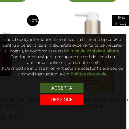
-15%
-20%
în coș
în
shop.beauty-international.ro utilizeaza fisiere de tip cookie
coș
pentru a personaliza si imbunatati experienta ta pe website-
ul nostru, in conformitate cu
Politica de confidențialitate
.
Continuarea navigarii presupune ca esti de acord cu
utilizarea cookie-urilor de catre noi!
Poti modifica in orice moment setarile acestor fisiere cookie
urmand instructiunile din
Politica de cookie
.
ACCEPTA
RESPINGE
iune de Corp - Body
Moroccanoil - Sapun lichid - Hand Wa
Ambre Noir
Dahlia Rouge
5.00 (1)