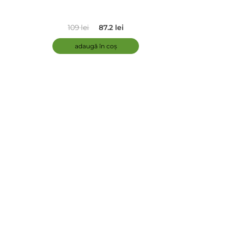
109 lei
87.2 lei
adaugă în coș