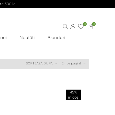
te 300 lei
0
0
 noi
Noutăți
Branduri
-15%
în coș