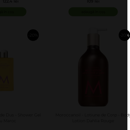
122.4 lei
109 lei
ă în coș
adaugă în coș
-20%
-20%
în
în
coș
coș
 de Dus - Shower Gel
Moroccanoil - Lotiune de Corp - Bod
u Maroc
Lotion Dahlia Rouge