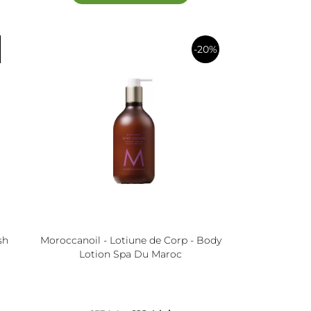
-20%
în
coș
sh
Moroccanoil - Lotiune de Corp - Body
Lotion Spa Du Maroc