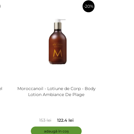
-20%
în
coș
el
Moroccanoil - Lotiune de Corp - Body
Lotion Ambiance De Plage
153 lei
122.4 lei
adaugă în coș