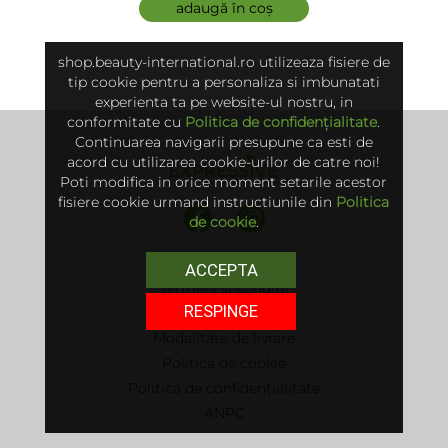
adaugă în coș
shop.beauty-international.ro utilizeaza fisiere de
tip cookie pentru a personaliza si imbunatati
experienta ta pe website-ul nostru, in
conformitate cu
Politica de confidențialitate
.
Continuarea navigarii presupune ca esti de
acord cu utilizarea cookie-urilor de catre noi!
Poti modifica in orice moment setarile acestor
fisiere cookie urmand instructiunile din
Politica
de cookie
.
ACCEPTA
Termeni și condiții
RESPINGE
Politica de retur
Modalitate de livrare
Politica de cookie
Politica de confidențialitate
ANPC