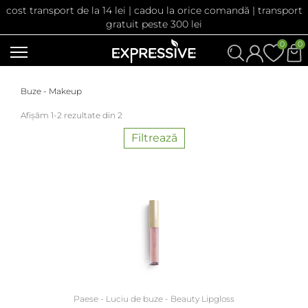
cost transport de la 14 lei | cadou la orice comandă | transport
gratuit peste 300 lei
0
0
Buze - Makeup
Afișăm 1-2 rezultate din 2
Filtrează
Paese - Luciu de buze - Beauty Lipgloss