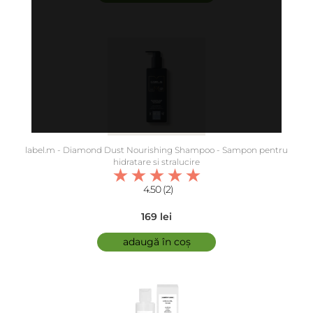
label.m - Diamond Dust Nourishing Shampoo - Sampon pentru
hidratare si stralucire
4.50 (2)
169 lei
adaugă în coș