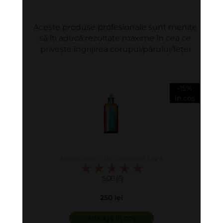
Aceste produse profesionale sunt menite
să îți aducă rezultate maxime în cea ce
privește îngrijirea corupui/părului/feței
-15%
în coș
Moroccanoil - Ulei Tratament Light
5.00 (6)
250 lei
adaugă în coș