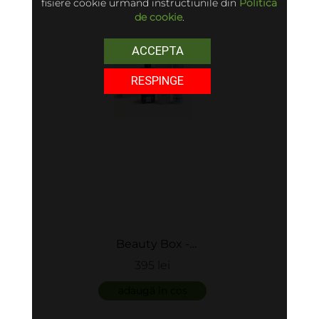
fisiere cookie urmand instructiunile din
Politica
de cookie
.
ACCEPTA
RESPINGE
Beauty Box -
Reconstruirea firului
395 lei
de par - M-Plex 2
adaugă în coș