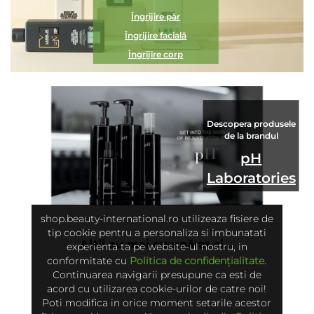
Îngrijire păr
Îngrijire facială
Îngrijire corp
Descopera produsele
de la brandul
pH
Laboratories
shop.beauty-international.ro utilizeaza fisiere de
tip cookie pentru a personaliza si imbunatati
Alții au mai cumpărat și...
experienta ta pe website-ul nostru, in
conformitate cu
Politica de confidențialitate
.
Continuarea navigarii presupune ca esti de
acord cu utilizarea cookie-urilor de catre noi!
Poti modifica in orice moment setarile acestor