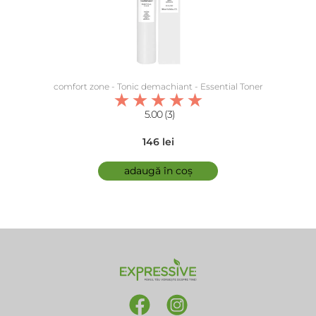
comfort zone - Tonic demachiant - Essential Toner
5.00 (3)
146 lei
adaugă în coș