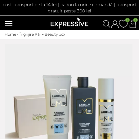
cost transport de la 14 lei | cadou la orice comandă | transport
gratuit peste 300 lei
0
0
Home -
Îngrijire Păr
-
Beauty box