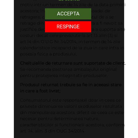
motiv intr-un termen de 14 zile de la data primirii
acestora; inainte de expirarea perioadei de
ACCEPTA
retragere, consumatorul are dreptul de a se
retrage din prezentul contract, fara a fi nevoit sa
RESPINGE
justifice decizia de retragere si fara a suporta alte
costuri decat cele prevazute la art.13 alin.(3) si
art.14 din O.U.G Nr.34/2014, in termen de 14 zile
calendaristice incepand de la ziua in care intra in
posesia fizica a produsului.
Cheltuielile de returnare sunt suportate de client.
Se recomanda pastrarea ambalajului original
pentru protejarea integritatii produselor.
Produsul returnat trebuie sa fie in aceeasi stare
in care a fost livrat;
Consumatorul este responsabil doar in ceea ce
priveste diminuarea valorii produselor rezultata
din manipularea acestora, diferit de ceea ce este
necesar pentru determinarea naturii,
caracteristicilor si functionarii acestora, conform
art. 14, alin. 3 din OUG 34/2014.