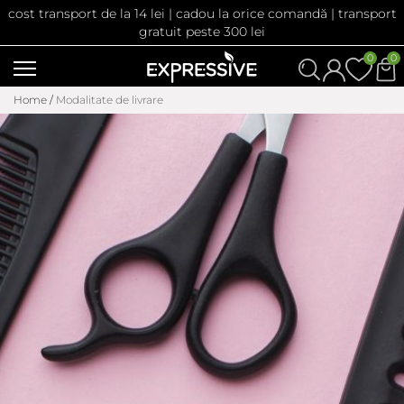
cost transport de la 14 lei | cadou la orice comandă | transport
gratuit peste 300 lei
0
0
Home
/
Modalitate de livrare