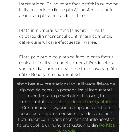
International Srl se poate face astfel: in numerar
la livrare, prin ordin de plată/transfer bancar in
avans sau plata cu cardul online.
Plata in numerar se face la livrare, în lei, la
valoarea din momentul confirmării comenzii,
către curierul care efectuează livrarea.
Plata prin ordin de plată se face in baza facturii
emisă la finalizarea unei comenzi. Produsele se
vor expedia numai după ce se face dovada plății
către Beauty International Srl
shop.beauty-international.ro utilizeaza fisiere de
tip cookie pentru a personaliza si imbunatati
Returul produselor se accepta in conformitate
experienta ta pe website-ul nostru, in
cu prevederile O.U.G. 34/2014 privind drepturile
conformitate cu
Politica de confidențialitate
.
consumatorilor in cadrul contractelor incheiate
Continuarea navigarii presupune ca esti de
cu profesionistii, precum si pentru modificarea si
acord cu utilizarea cookie-urilor de catre noi!
completarea unor acte normative.
Poti modifica in orice moment setarile acestor
Produsele care fac obiectul comenzilor incheiate
fisiere cookie urmand instructiunile din
Politica
online, pot fi returnate, fara invocarea vreunui
de cookie
.