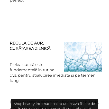
perfect!
REGULA DE AUR,
CURĂȚAREA ZILNICĂ
Pielea curată este
fundamentală în rutina
dvs. pentru strălucirea imediată și pe termen
lung.
Este necesară o abordare eficientă, dar blândă,
shop.beauty-international.ro utilizeaza fisiere de
deoarece curățarea agresivă poate elimina
tip cookie pentru a personaliza si imbunatati