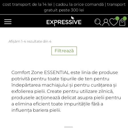
cost transport de la 14 lei | cadou la orice comandă | transport
gratuit peste 300 lei
0
0
Afișăm 1-4 rezultate din 4
Filtrează
Comfort Zone ESSENTIAL este linia de produse
potrivită pentru toate tipurile de ten pentru
îndepărtarea machiajului și pentru curățarea și
exfolierea pielii. Create pentru utilizare zilnică,
produsele acționează delicat asupra pielii pentru
a elimina eficient toate impuritățile fără a
influența bariera pielii.