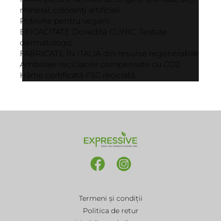
mineral, coloranți artificiali.
Potrivite pentru vegani.
EFICACITATE Dovedită CLINIC. Testate
dermatologic.
FABRICATE ÎN ITALIA din resurse regenerabile
Ambalaje reciclabile compensate cu CO2.
Hârtie certificată FSC reciclată.
Termeni și condiții
Politica de retur