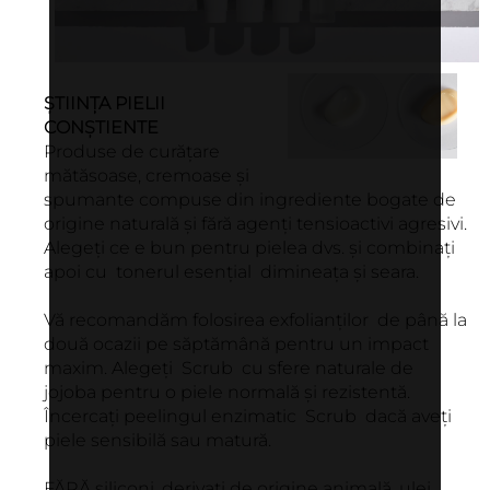
ȘTIINȚA PIELII
CONȘTIENTE
Produse de curățare
mătăsoase, cremoase și
spumante compuse din ingrediente bogate de
origine naturală și fără agenți tensioactivi agresivi.
Alegeți ce e bun pentru pielea dvs. și combinați
apoi cu tonerul esențial dimineața și seara.
Vă recomandăm folosirea exfolianților de până la
două ocazii pe săptămână pentru un impact
maxim. Alegeți Scrub cu sfere naturale de
jojoba pentru o piele normală și rezistentă.
Încercați peelingul enzimatic Scrub dacă aveți
piele sensibilă sau matură.
FĂRĂ siliconi, derivați de origine animală, ulei