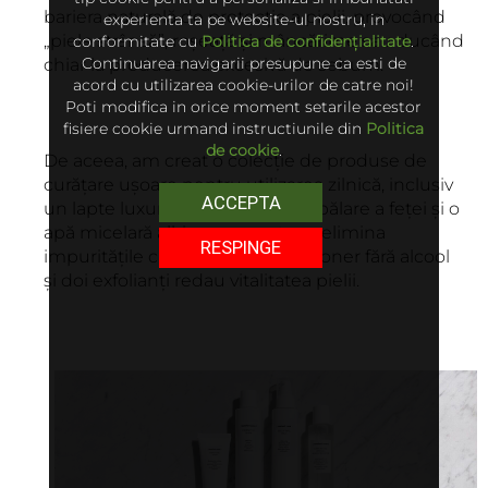
bariera naturală de protecție a pielii, provocând
experienta ta pe website-ul nostru, in
„piele strânsă”, roșeață și mâncărime sau ducând
conformitate cu
Politica de confidențialitate
.
Continuarea navigarii presupune ca esti de
chiar la producerea excesivă de sebum.
acord cu utilizarea cookie-urilor de catre noi!
Poti modifica in orice moment setarile acestor
fisiere cookie urmand instructiunile din
Politica
de cookie
.
De aceea, am creat o colecție de produse de
curățare ușoare pentru utilizarea zilnică, inclusiv
ACCEPTA
un lapte luxuriant, o soluție de spălare a feței și o
apă micelară all-in-one pentru a elimina
RESPINGE
impuritățile cu sau fără apă. Un toner fără alcool
și doi exfolianți redau vitalitatea pielii.