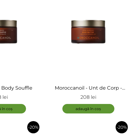
 Body Souffle
Moroccanoil - Unt de Corp -
Body Butter
 lei
208 lei
ADAUGĂ
 în coș
adaugă în coș
-20%
-20%