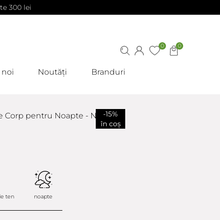
te 300 lei
0
0
 noi
Noutăți
Branduri
-15%
e Corp pentru Noapte - Night
în coș
de ten
noapte