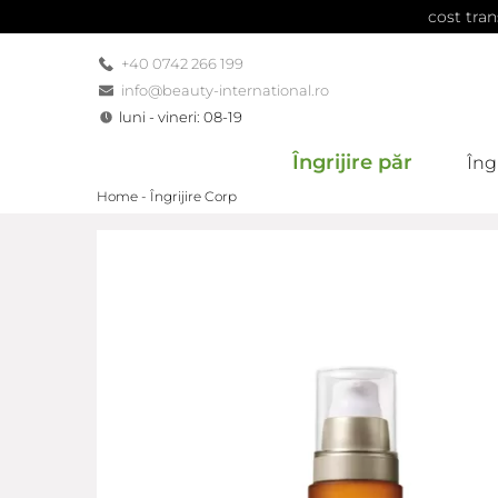
cost tran
+40 0742 266 199
info@beauty-international.ro
luni - vineri: 08-19
Îngrijire păr
Îngr
Home -
Îngrijire Corp