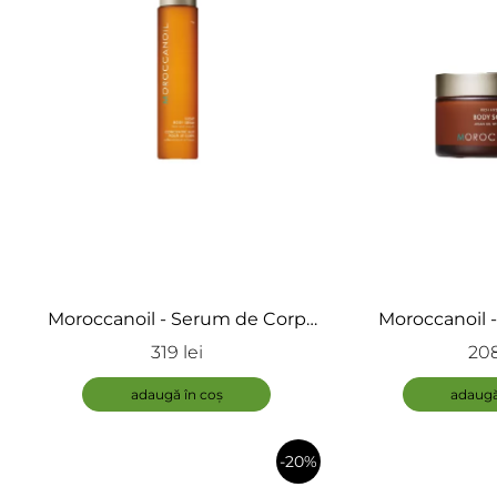
Moroccanoil - Serum de Corp
Moroccanoil -
pentru Noapte - Night Body
319 lei
208
Serum
adaugă în coș
adaugă
-20%