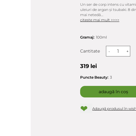
Un ser de corp intens cu vitami
uleiuri de argan și tsubaki. 8 d
mai netedă....
citeste mai mult >>>>
Gramaj:
100ml
Cantitate
-
+
319 lei
Puncte Beauty:
3
adaugă în coș
❤
Adaugă produsul în wish