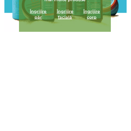
Îngrijire
Îngrijire
Îngrijire
păr
facială
corp
ÎNCARCA IMAGINI