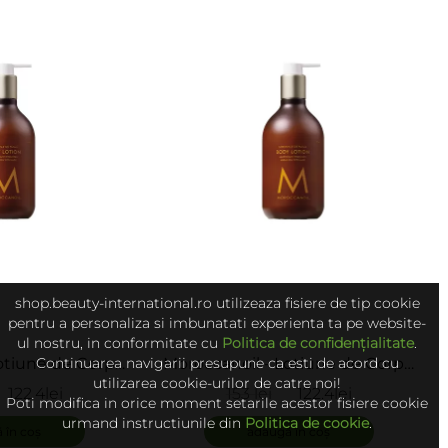
în
în
coș
coș
shop.beauty-international.ro utilizeaza fisiere de tip cookie
pentru a personaliza si imbunatati experienta ta pe website-
ul nostru, in conformitate cu
Politica de confidențialitate
.
otiune de Corp -
Moroccanoil - Lotiune de Corp -
Continuarea navigarii presupune ca esti de acord cu
utilizarea cookie-urilor de catre noi!
 Ambiance De
Body Lotion Ambre Noir
122.4lei
153 lei
122.4lei
Poti modifica in orice moment setarile acestor fisiere cookie
age
urmand instructiunile din
Politica de cookie
.
 în coș
adaugă în coș