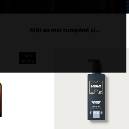
Alții au mai cumpărat și...
-15%
în coș