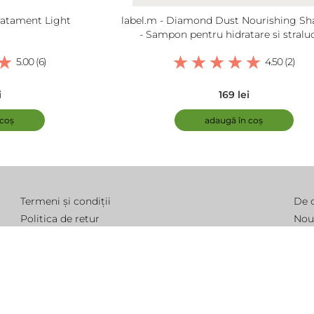
Tratament Light
label.m - Diamond Dust Nourishing S
- Sampon pentru hidratare si straluc
5.00 (6)
4.50 (2)
i
169 lei
 coș
adaugă în coș
Termeni și condiții
De 
Politica de retur
Nou
Modalitate de livrare
Într
Politica de cookie
Pro
Politica de confidențialitate
Con
ANPC