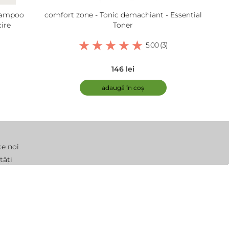
hampoo
comfort zone - Tonic demachiant - Essential
ire
Toner
5.00 (3)
146 lei
adaugă în coș
ce noi
tăți
ebări frecvente
moții
tact