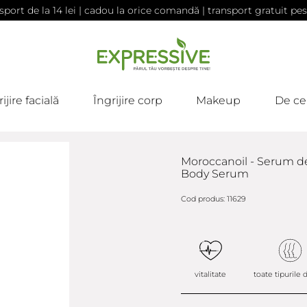
sport de la 14 lei | cadou la orice comandă | transport gratuit pes
ijire facială
Îngrijire corp
Makeup
De ce
Moroccanoil - Serum d
Body Serum
Cod produs: 11629
vitalitate
toate tipurile 