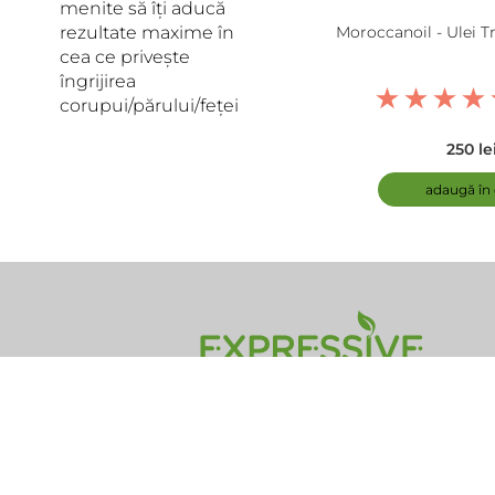
menite să îți aducă
rezultate maxime în
Moroccanoil - Ulei 
cea ce privește
îngrijirea
corupui/părului/feței
250 le
adaugă în