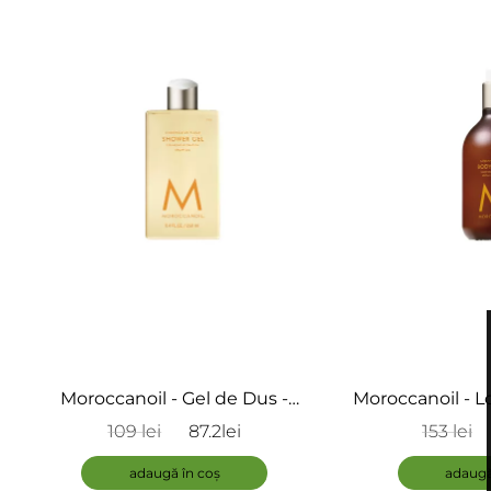
în
coș
Moroccanoil - Gel de Dus -
Moroccanoil - L
Shower Gel Ambre Noir
Body Lotion
109 lei
87.2lei
153 lei
Pl
adaugă în coș
adaugă