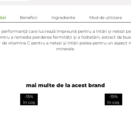
ici
Beneficii
Ingrediente
Mod de utilizare
ă performanță care lucrează împreună pentru a întări și netezi pi
ntru a remedia pierderea fermității și a hidratării, extract de bus
r de vitamina C pentru a netezi și întări pielea pentru un aspect m
minerale.
mai multe de la acest brand
-15%
-15%
în coș
în coș