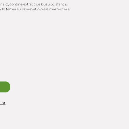
na C, contine extract de busuioc sfânt și
in 10 femei au observat o piele mai fermă și
list