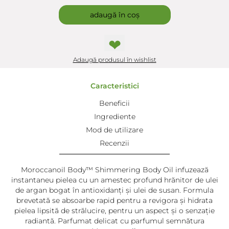
adaugă în coș
❤
Adaugă produsul în wishlist
Caracteristici
Beneficii
Ingrediente
Mod de utilizare
Recenzii
Moroccanoil Body™ Shimmering Body Oil infuzează
instantaneu pielea cu un amestec profund hrănitor de ulei
de argan bogat în antioxidanți și ulei de susan. Formula
brevetată se absoarbe rapid pentru a revigora și hidrata
pielea lipsită de strălucire, pentru un aspect și o senzație
radiantă. Parfumat delicat cu parfumul semnătura