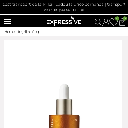
cost transport de la 14 lei | cadou la orice comandă | transport
gratuit peste 300 lei
0
0
Home -
Îngrijire Corp