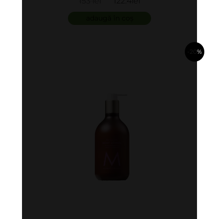
153 lei
122.4lei
adaugă în coș
-20%
în coș