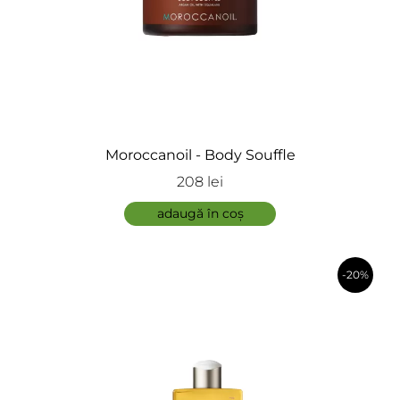
Moroccanoil - Body Souffle
208 lei
adaugă în coș
-20%
în coș