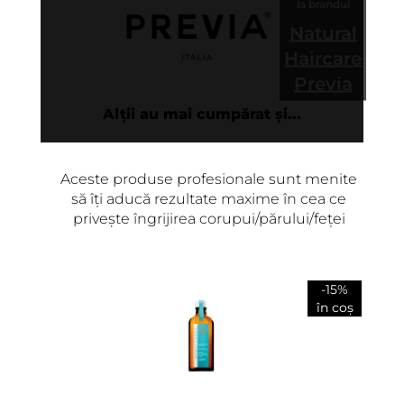
la brandul
Natural
Haircare
Previa
Alții au mai cumpărat și...
Aceste produse profesionale sunt menite
să îți aducă rezultate maxime în cea ce
privește îngrijirea corupui/părului/feței
-15%
în coș