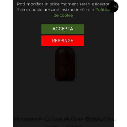
Poti modifica in orice moment setarile acestor
-20%
fisiere cookie urmand instructiunile din
Politica
de cookie
.
în coș
ACCEPTA
RESPINGE
Moroccanoil - Lotiune de Corp - Body Lotion
Ambiance De Plage