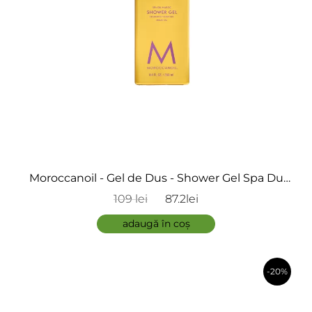
Moroccanoil - Gel de Dus - Shower Gel Spa Du
Maroc
109 lei
87.2lei
adaugă în coș
-20%
în coș