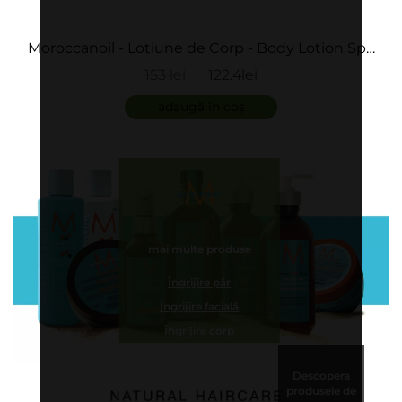
Moroccanoil - Lotiune de Corp - Body Lotion Spa
Du Maroc
153 lei
122.4lei
adaugă în coș
mai multe produse
Îngrijire păr
Îngrijire facială
Îngrijire corp
Descopera
produsele de