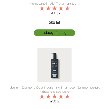
Moroccanoil - Ulei Tratament Light
5.00 (6)
250 lei
adaugă în coș
label.m - Diamond Dust Nourishing Shampoo - Sampon pentru
hidratare si stralucire
4.50 (2)