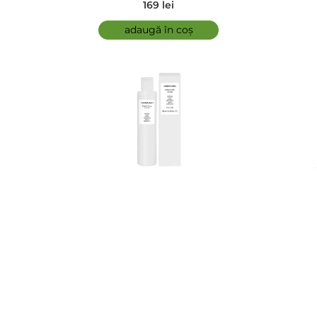
169 lei
adaugă în coș
comfort zone - Tonic demachiant - Essential Toner
5.00 (3)
146 lei
adaugă în coș