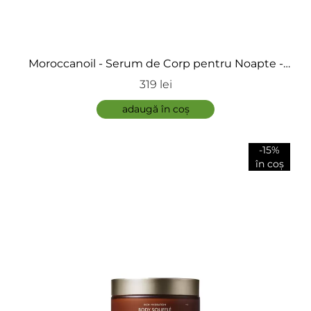
ÎNCARCA IMAGINI
Moroccanoil - Serum de Corp pentru Noapte -
Night Body Serum
319 lei
ADAUGĂ
adaugă în coș
-15%
în coș