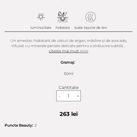
luminozitate
hidratare
toate tipurile de ten
Un amestec hidratant de uleiuri de argan, măsline și de avocado,
infuzat cu minerale perlate delicate pentru o strălucire subtilă....
citeste mai mult >>>>
Gramaj:
50ml
Cantitate
-
+
263 lei
Puncte Beauty:
2