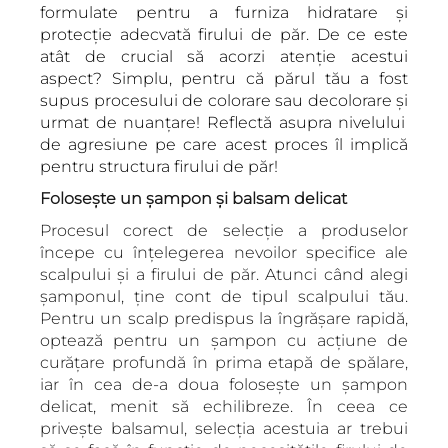
formulate pentru a furniza hidratare și
protecție adecvată firului de păr. De ce este
atât de crucial să acorzi atenție acestui
aspect? Simplu, pentru că părul tău a fost
supus procesului de colorare sau decolorare
și
urmat de nuanțare! Reflectă asupra nivelului
de agresiune pe care acest proces îl implică
pentru structura firului de păr!
Folosește un șampon și balsam delicat
Procesul corect de selecție a produselor
începe cu înțelegerea nevoilor specifice ale
scalpului și a firului de păr. Atunci când alegi
șamponul, ține cont de tipul scalpului tău.
Pentru un scalp predispus la îngrășare rapidă,
optează pentru un șampon cu acțiune de
curățare profundă în prima etapă de spălare,
iar în cea de-a doua folosește un șampon
delicat, menit să echilibreze. În ceea ce
privește balsamul, selecția acestuia ar trebui