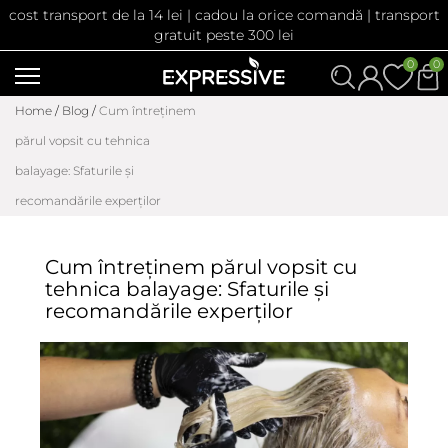
cost transport de la 14 lei | cadou la orice comandă | transport
gratuit peste 300 lei
0
0
Home
/
Blog
/
Cum întreținem
părul vopsit cu tehnica
balayage: Sfaturile și
recomandările experților
Cum întreținem părul vopsit cu
tehnica balayage: Sfaturile și
recomandările experților