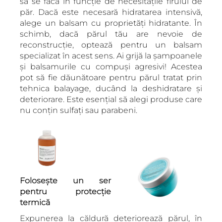
să se facă în funcție de necesitățile firului de
păr. Dacă este necesară hidratarea intensivă,
alege un balsam cu proprietăți hidratante. În
schimb, dacă părul tău are nevoie de
reconstrucție, optează pentru un balsam
specializat în acest sens. Ai grijă la șampoanele
și balsamurile cu compuși agresivi! Acestea
pot să fie dăunătoare pentru părul tratat prin
tehnica balayage, ducând la deshidratare și
deteriorare. Este esențial să alegi produse care
nu conțin sulfați sau parabeni.
Folosește un ser
pentru protecție
termică
Expunerea la căldură deteriorează părul, în