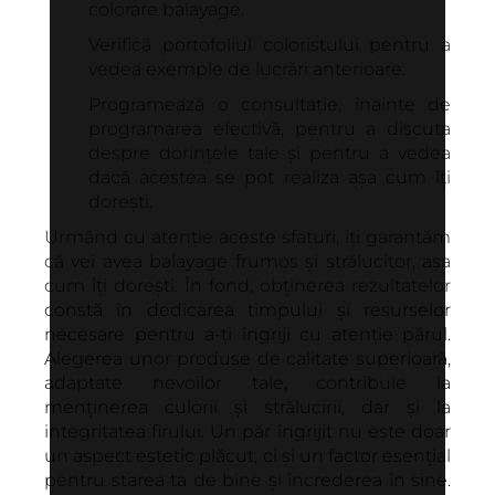
colorare balayage.
Verifică portofoliul coloristului pentru a
vedea exemple de lucrări anterioare.
Programează o consultație, înainte de
programarea efectivă, pentru a discuta
despre dorințele tale și pentru a vedea
dacă acestea se pot realiza așa cum îți
dorești.
Urmând cu atenție aceste sfaturi, îți garantăm
că vei avea balayage frumos și strălucitor, așa
cum îți dorești. În fond, obținerea rezultatelor
constă în dedicarea timpului și resurselor
necesare pentru a-ți îngriji cu atenție părul.
Alegerea unor produse de calitate superioară,
adaptate nevoilor tale, contribuie la
menținerea culorii și strălucirii, dar și la
integritatea firului. Un păr îngrijit nu este doar
un aspect estetic plăcut, ci și un factor esențial
pentru starea ta de bine și încrederea în sine.