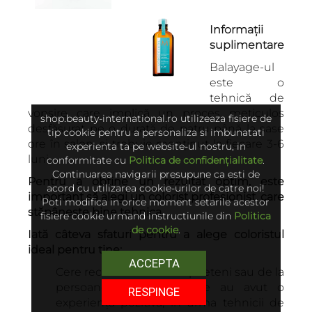
Informații
suplimentare
Balayage-ul
este o
tehnică de
vopsire care implică un proces meticulos
shop.beauty-international.ro utilizeaza fisiere de
desfășurat pe o durată de patru până la șase
tip cookie pentru a personaliza si imbunatati
ore în salon, și trebuie menținut la fiecare 3-6
experienta ta pe website-ul nostru, in
luni.
conformitate cu
Politica de confidențialitate
.
Continuarea navigarii presupune ca esti de
Pentru a obține un rezultat optim, este
acord cu utilizarea cookie-urilor de catre noi!
important să alegi un colorist profesionist, care
Poti modifica in orice moment setarile acestor
stăpânește bine tehnica.
fisiere cookie urmand instructiunile din
Politica
de cookie
.
Iată câteva sfaturi pentru a alege coloristul
ideal pentru tine:
ACCEPTA
Cere recomandări de la prieteni sau de la
persoane cunoscute care au avut o
RESPINGE
experiență pozitivă, în urma tehnicii de