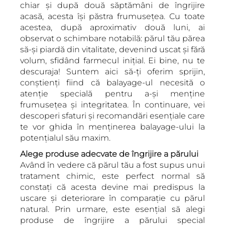
chiar și după două săptămâni de îngrijire
acasă, acesta își păstra frumusețea. Cu toate
acestea, după aproximativ două luni, ai
observat o schimbare notabilă: părul tău părea
să-și piardă din vitalitate, devenind uscat și fără
volum, sfidând farmecul inițial. Ei bine, nu te
descuraja! Suntem aici să-ți oferim sprijin,
conștienți fiind că balayage-ul necesită o
atenție specială pentru a-și menține
frumusețea și integritatea. În continuare, vei
descoperi sfaturi și recomandări esențiale care
te vor ghida în menținerea balayage-ului la
potențialul său maxim.
Alege produse adecvate de îngrijire a părului
Având în vedere că părul tău a fost supus unui
tratament chimic, este perfect normal să
constați că acesta devine mai predispus la
uscare și deteriorare în comparație cu părul
natural. Prin urmare, este esențial să alegi
produse de îngrijire a părului special