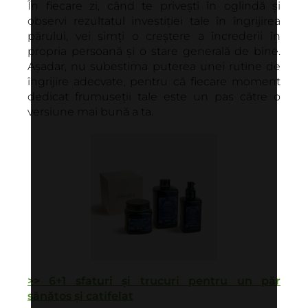
În fiecare zi, când te privești în oglindă și
observi rezultatul investiției tale în îngrijirea
părului, vei simți o creștere a încrederii în
propria persoană și o stare generală de bine.
Așadar, nu subestima puterea unei rutine de
îngrijire adecvate, pentru că fiecare moment
dedicat frumuseții tale este un pas către o
versiune mai bună a ta.
>> 6+1 sfaturi și trucuri pentru un păr
sănătos și catifelat