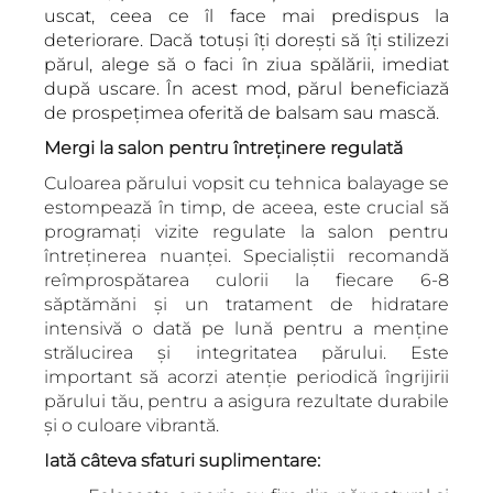
uscat, ceea ce îl face mai predispus la
deteriorare. Dacă totuși îți dorești să îți stilizezi
părul, alege să o faci în ziua spălării, imediat
după uscare. În acest mod, părul beneficiază
de prospețimea oferită de balsam sau mască.
Mergi la salon pentru întreținere regulată
Culoarea părului vopsit cu tehnica balayage se
estompează în timp, de aceea, este crucial să
programați vizite regulate la salon pentru
întreținerea nuanței. Specialiștii recomandă
reîmprospătarea culorii la fiecare 6-8
săptămăni și un tratament de hidratare
intensivă o dată pe lună pentru a menține
strălucirea și integritatea părului. Este
important să acorzi atenție periodică îngrijirii
părului tău, pentru a asigura rezultate durabile
și o culoare vibrantă.
Iată câteva sfaturi suplimentare: