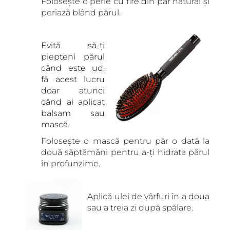
Folosește o perie cu fire din păr natural și
periază blând părul.
Evită să-ți
piepteni părul
când este ud;
fă acest lucru
doar atunci
când ai aplicat
balsam sau
mască.
Folosește o mască pentru păr o dată la
două săptămâni pentru a-ți hidrata părul
în profunzime.
Aplică ulei de vârfuri în a doua
sau a treia zi după spălare.