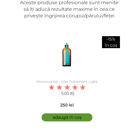
Aceste produse profesionale sunt menite
să îți aducă rezultate maxime în cea ce
privește îngrijirea corupui/părului/feței
-15%
în coș
Moroccanoil - Ulei Tratament Light
5.00 (6)
250 lei
adaugă în coș