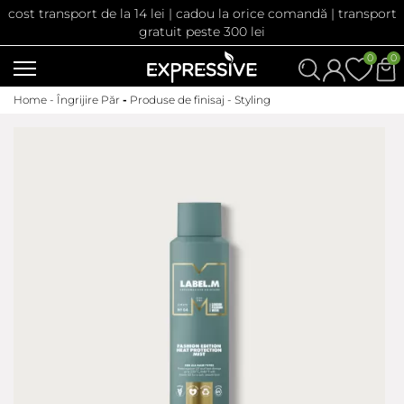
cost transport de la 14 lei | cadou la orice comandă | transport
gratuit peste 300 lei
0
0
Home -
Îngrijire Păr
-
Produse de finisaj - Styling