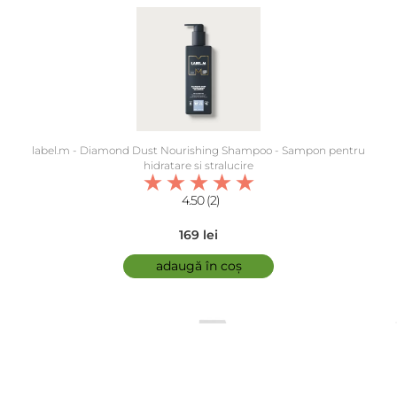
label.m - Diamond Dust Nourishing Shampoo - Sampon pentru
hidratare si stralucire
4.50 (2)
169 lei
adaugă în coș