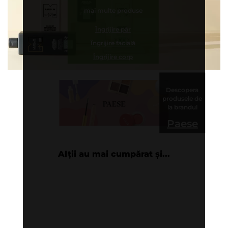
mai multe produse
Îngrijire păr
Îngrijire facială
Îngrijire corp
Descopera
produsele de
la brandul
Paese
Alții au mai cumpărat și...