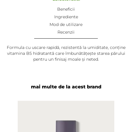
Beneficii
Ingrediente
Mod de utilizare
Recenzii
Formula cu uscare rapidă, rezistentă la umiditate, conține
vitamina B5 hidratantă care îmbunătățește starea părului
pentru un finisaj moale și neted.
Andreea
-
2024-07-15
Textura lejera, miros placut, am senzatia ca ofera si o
usoara fixare dupa uscarea/indreptarea parului, la fel
mai multe de la acest brand
ca varianta veche, cea cu ambalaj rosu cu pulverizator