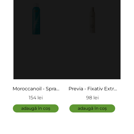
 - Spray
Previa - Fixativ Extra
pH Laboratories -
ra - Dry
Strong fără gaz- Style
Spray cu sare de
i
98 lei
147 lei
Spray
& Finish
mare - Sea Salt Spray
n coș
adaugă în coș
adaugă în coș