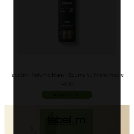
label.m - Volume foam - Spuma cu fixare medie
145 lei
adaugă în coș