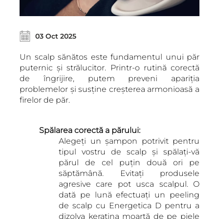
03 Oct 2025
Un scalp sănătos este fundamentul unui păr
puternic și strălucitor. Printr-o rutină corectă
de îngrijire, putem preveni apariția
problemelor și susține creșterea armonioasă a
firelor de păr.
Spălarea corectă a părului:
Alegeți un șampon potrivit pentru
tipul vostru de scalp și spălați-vă
părul de cel puțin două ori pe
săptămână. Evitați produsele
agresive care pot usca scalpul. O
dată pe lună efectuați un peeling
de scalp cu Energetica D pentru a
dizolva keratina moartă de pe piele