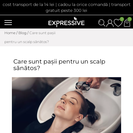
cost transport de la 14 lei | cadou la orice comandă | transport
gratuit peste 300 lei
0
0
Home
/
Blog
/
Care sunt pașii
pentru un scalp sănătos?
Care sunt pașii pentru un scalp
sănătos?