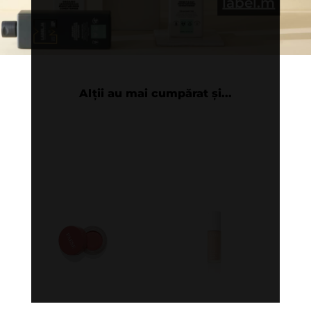
label.m
Alții au mai cumpărat și...