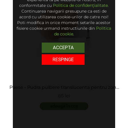
conformitate cu
Politica de confidențialitate
.
Continuarea navigarii presupune ca esti de
acord cu utilizarea cookie-urilor de catre noi!
Poti modifica in orice moment setarile acestor
fisiere cookie urmand instructiunile din
Politica
de cookie
.
ACCEPTA
RESPINGE
Paese - Pudra pulbere translucenta pentru zona
ochilor - Puff Cloud under Eye
65 lei
adaugă în coș