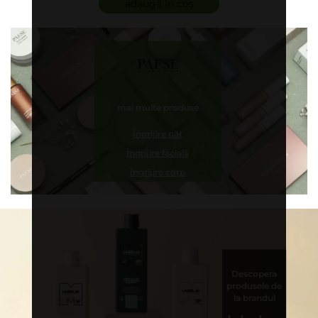
adaugă în coș
mai multe produse
Îngrijire păr
Îngrijire facială
Îngrijire corp
Descopera
produsele de
la brandul