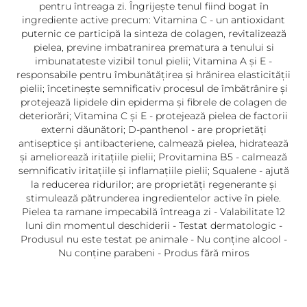
pentru întreaga zi. Îngrijește tenul fiind bogat în
ingrediente active precum: Vitamina C - un antioxidant
puternic ce participă la sinteza de colagen, revitalizează
pielea, previne imbatranirea prematura a tenului si
imbunatateste vizibil tonul pielii; Vitamina A și E -
responsabile pentru îmbunătățirea și hrănirea elasticității
pielii; încetinește semnificativ procesul de îmbătrânire și
protejează lipidele din epiderma și fibrele de colagen de
deteriorări; Vitamina C și E - protejează pielea de factorii
externi dăunători; D-panthenol - are proprietăți
antiseptice și antibacteriene, calmează pielea, hidratează
și ameliorează iritațiile pielii; Provitamina B5 - calmează
semnificativ iritațiile și inflamațiile pielii; Squalene - ajută
la reducerea ridurilor; are proprietăți regenerante și
stimulează pătrunderea ingredientelor active în piele.
Pielea ta ramane impecabilă întreaga zi - Valabilitate 12
luni din momentul deschiderii - Testat dermatologic -
Produsul nu este testat pe animale - Nu conține alcool -
Nu conține parabeni - Produs fără miros