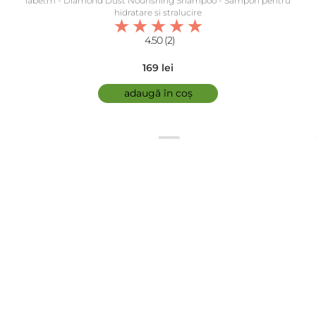
label.m - Diamond Dust Nourishing Shampoo - Sampon pentru
hidratare si stralucire
4.50 (2)
169 lei
adaugă în coș
comfort zone - Tonic demachiant - Essential Toner
5.00 (3)
146 lei