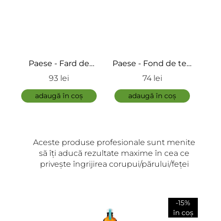
Paese - Fond de ten
Paese - Fond de ten
Pae
sh
cu efect de lifting -
cu finisaj mat si
a
74 lei
77 lei
Lifting Foundation
satinat - Matifying
Tr
adaugă în coș
Foundation My Skin
adaugă în coș
Icon
Aceste produse profesionale sunt menite
să îți aducă rezultate maxime în cea ce
privește îngrijirea corupui/părului/feței
-15%
în coș