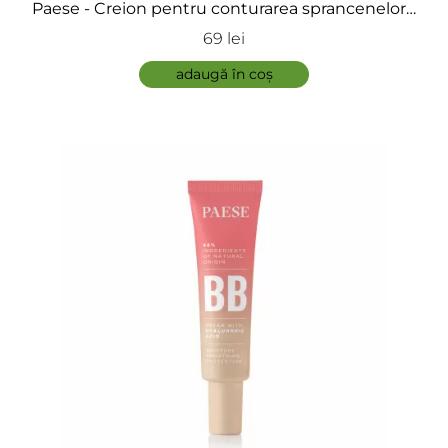
Paese - Creion pentru conturarea sprancenelor -
Powder Brow Pencil
69 lei
ADAUGĂ
adaugă în coș