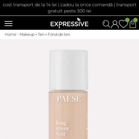
cost transport de la 14 lei | cadou la orice comandă | transport
gratuit peste 300 lei
0
0
Home -
Makeup
-
Ten
-
Fond de ten