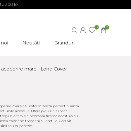
te 300 lei
0
0
 noi
Noutăți
Branduri
 acoperire mare - Long Cover
coperire mare ce uniformizează perfect nuanța
cțiunile acestuia. Oferă pielii un aspect
regii zile fără a fi necesară fixarea acestuia cu
ielea calmând totodată și iritațiile. Potrivit
bil sau cuperozic....