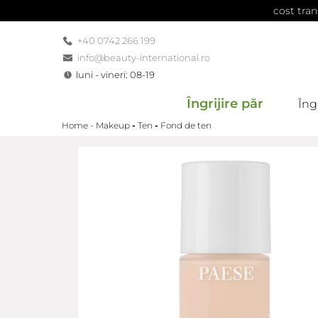
cost tran
+40 0742 266 199
info@beauty-international.ro
luni - vineri: 08-19
Îngrijire păr
Îngr
Home -
Makeup
-
Ten
-
Fond de ten