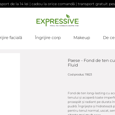
sport de la 14 lei | cadou la orice comandă | transport gratuit pes
ijire facială
Îngrijire corp
Makeup
De ce
Paese - Fond de ten cu
Fluid
Cod produs: 11823
Fond de ten long-lasting cu a
tenului și acoperă toate imperfe
proaspăt și radiant pe durata înt
pudră. Îngrijește și hidratează p
pentru tenul normal, uscat, sensi
citeste mai mult >>>>