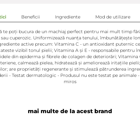
ici
Beneficii
Ingrediente
Mod de utilizare
ă te poți bucura de un machiaj perfect pentru mai mult timp fără 
il sau cuperozic. Uniformizează nuanța tenului, îmbunătățește long
ngrediente active precum: Vitamina C - un antioxidant puternic ce 
ste vizibil tonul pielii; Vitamina A și E - responsabile pentru îmbu
dele din epiderma și fibrele de colagen de deteriorări; Vitamina C
eriene, calmează pielea, hidratează și ameliorează iritațiile pielii
urilor; are proprietăți regenerante și stimulează pătrunderea ingr
derii - Testat dermatologic - Produsul nu este testat pe animale 
miros
mai multe de la acest brand