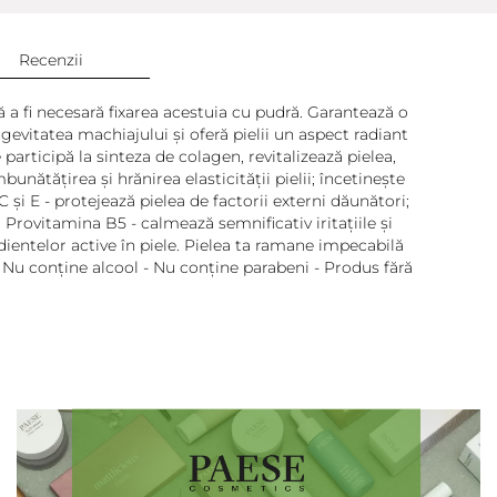
Recenzii
a fi necesară fixarea acestuia cu pudră. Garantează o
evitatea machiajului și oferă pielii un aspect radiant
participă la sinteza de colagen, revitalizează pielea,
nătățirea și hrănirea elasticității pielii; încetinește
 și E - protejează pielea de factorii externi dăunători;
; Provitamina B5 - calmează semnificativ iritațiile și
edientelor active în piele. Pielea ta ramane impecabilă
- Nu conține alcool - Nu conține parabeni - Produs fără
Adaugă review