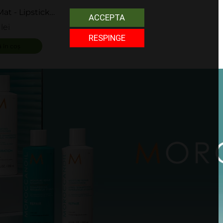
at - Lipstick
ACCEPTA
logie
lei
RESPINGE
 în coș