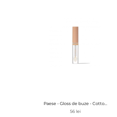
Paese - Gloss de buze - Cotton
Delight Lipgloss
56 lei