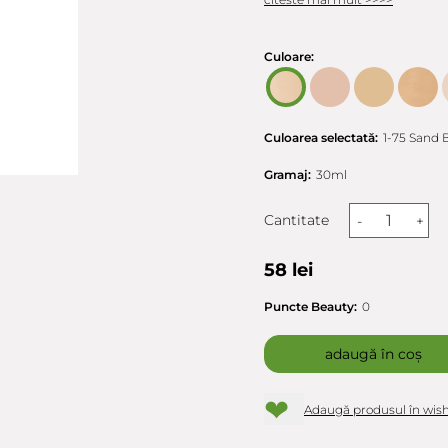
Culoare:
Culoarea selectată:
1-75 Sand 
Gramaj:
30ml
Cantitate
-
+
58 lei
Puncte Beauty:
0
adaugă în coș
❤
Adaugă produsul în wish