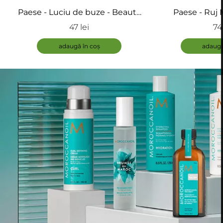
Paese - Luciu de buze - Beauty
Paese - Ruj M
Lipgloss
Matto
47 lei
74 
adaugă în coș
adaugă