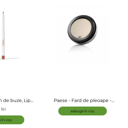
n de buze, Lip
Paese - Fard de pleoape -
 kiss lips
Kashmir Mono&Neo
lei
adaugă în coș
ADAUGĂ
 în coș