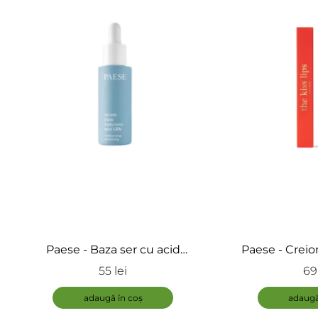
Paese - Baza ser cu acid
Paese - Creio
hialuronic - Triple Hyaluronic
Liner The
55 lei
69 
acid
adaugă în coș
adaugă