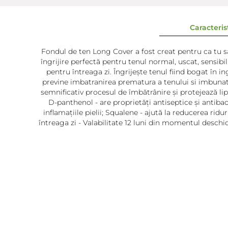
Caracterist
Fondul de ten Long Cover a fost creat pentru ca tu s
îngrijire perfectă pentru tenul normal, uscat, sensib
pentru întreaga zi. Îngrijește tenul fiind bogat în i
previne imbatranirea prematura a tenului si imbunatate
semnificativ procesul de îmbătrânire și protejează lipi
D-panthenol - are proprietăți antiseptice și antibact
inflamațiile pielii; Squalene - ajută la reducerea rid
întreaga zi - Valabilitate 12 luni din momentul deschi