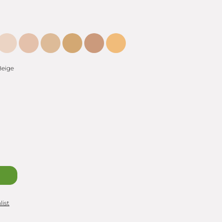
Beige
list