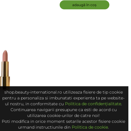
adaugă în coș
shop.beauty-international.ro utilizeaza fisiere de tip cookie
pentru a personaliza si imbunatati experienta ta pe website-
ul nostru, in conformitate cu
Politica de confidențialitate
.
Continuarea navigarii presupune ca esti de acord cu
utilizarea cookie-urilor de catre noi!
Poti modifica in orice moment setarile acestor fisiere cookie
urmand instructiunile din
Politica de cookie
.