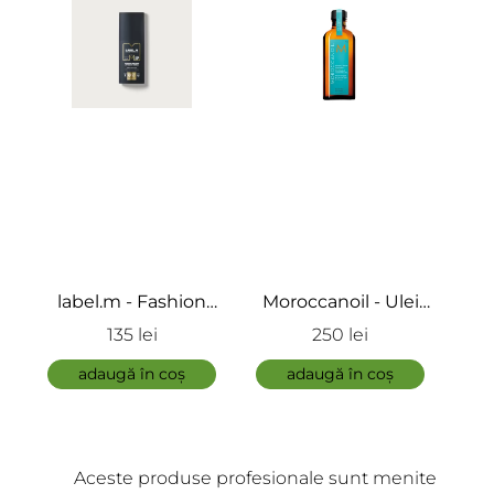
ÎNCARCA IMAGINI
label.m - Fashion
Moroccanoil - Ulei
Morocca
edition styling
Tratament Original
Balsam pen
135 lei
250 lei
189 
ADAUGĂ
cream - Crema
tipurile de 
pentru coafat
adaugă în coș
adaugă în coș
One Le
adaugă 
Condit
Aceste produse profesionale sunt menite