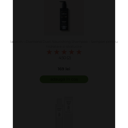
label.m - Diamond Dust Nourishing Shampoo - Sampon pentru
hidratare si stralucire
4.50 (2)
169 lei
adaugă în coș