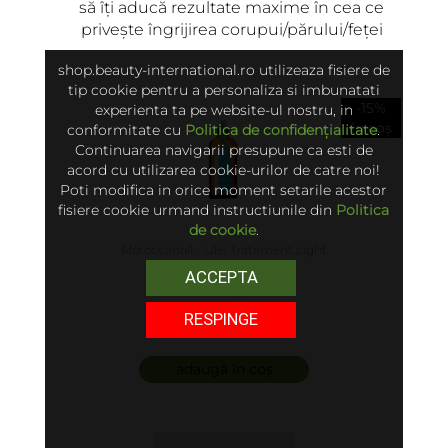
să îți aducă rezultate maxime în cea ce
privește îngrijirea corupui/părului/feței
shop.beauty-international.ro utilizeaza fisiere de
tip cookie pentru a personaliza si imbunatati
-15%
experienta ta pe website-ul nostru, in
în coș
conformitate cu
Politica de confidențialitate
.
Continuarea navigarii presupune ca esti de
acord cu utilizarea cookie-urilor de catre noi!
Poti modifica in orice moment setarile acestor
fisiere cookie urmand instructiunile din
Politica
de cookie
.
Moroccanoil - Ulei Tratament Light
ACCEPTA
5.00 (6)
RESPINGE
250 lei
adaugă în coș