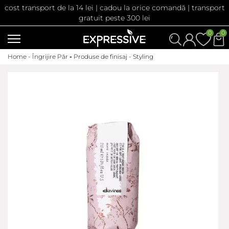
cost transport de la 14 lei | cadou la orice comandă | transport
gratuit peste 300 lei
0
0
Home -
Îngrijire Păr
-
Produse de finisaj - Styling