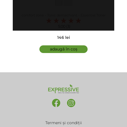
comfort zone - Tonic demachiant - Essential Toner
5.00 (3)
146 lei
adaugă în coș
Termeni și condiții