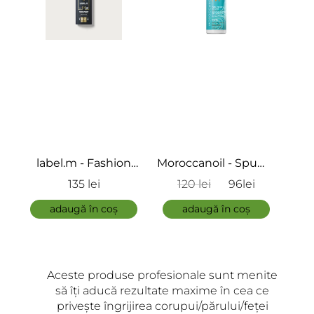
ÎNCARCA IMAGINI
bel.m - Fashion
Moroccanoil - Spuma
Previa - Ce
dition styling
pentru Par Cret -
Man - Wa
135 lei
120 lei
96lei
86 le
ream - Crema
Curl Control Mousse
ADAUGĂ
pentru coafat
adaugă în coș
adaugă în coș
adaugă în
Aceste produse profesionale sunt menite
să îți aducă rezultate maxime în cea ce
privește îngrijirea corupui/părului/feței