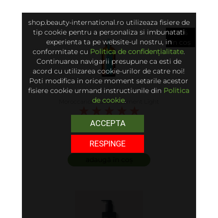
shop.beauty-international.ro utilizeaza fisiere de
tip cookie pentru a personaliza si imbunatati
-15%
experienta ta pe website-ul nostru, in
în coș
conformitate cu
Politica de confidențialitate
.
Continuarea navigarii presupune ca esti de
acord cu utilizarea cookie-urilor de catre noi!
Poti modifica in orice moment setarile acestor
fisiere cookie urmand instructiunile din
Politica
de cookie
.
Moroccanoil - Ulei Tratament Light
5.00 (6)
ACCEPTA
250 lei
RESPINGE
adaugă în coș