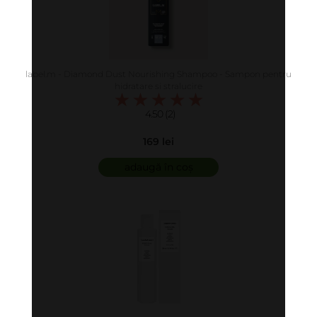
label.m - Diamond Dust Nourishing Shampoo - Sampon pentru
hidratare si stralucire
4.50 (2)
169 lei
adaugă în coș