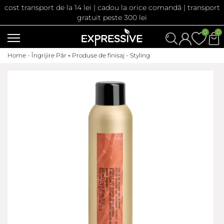
cost transport de la 14 lei | cadou la orice comandă | transport
gratuit peste 300 lei
0
0
Home -
Îngrijire Păr
-
Produse de finisaj - Styling