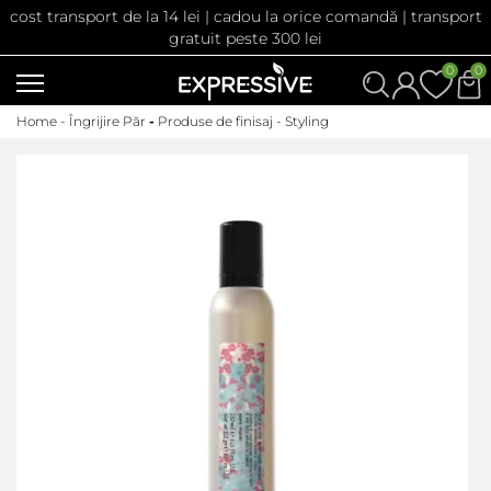
cost transport de la 14 lei | cadou la orice comandă | transport
gratuit peste 300 lei
0
0
Home -
Îngrijire Păr
-
Produse de finisaj - Styling