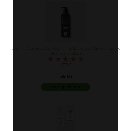
label.m - Diamond Dust Nourishing Shampoo - Sampon pentru
hidratare si stralucire
4.50 (2)
169 lei
adaugă în coș