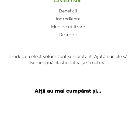
Caracteristici
Beneficii
Ingrediente
Mod de utilizare
Recenzii
Produs cu efect volumizant si hidratant. Ajută buclele să
își mențină elasticitatea și structura.
Teodoru
-
2025-09-19
Este cea mai buna spuma pentru par cret , natural, pe
care am avut-o vreodată, sunt îndrăgostită de ea
Alții au mai cumpărat și...