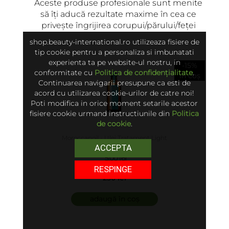
Aceste produse profesionale sunt menite
să îți aducă rezultate maxime în cea ce
privește îngrijirea corupui/părului/feței
shop.beauty-international.ro utilizeaza fisiere de
tip cookie pentru a personaliza si imbunatati
experienta ta pe website-ul nostru, in
-15%
conformitate cu
Politica de confidențialitate
.
în coș
Continuarea navigarii presupune ca esti de
acord cu utilizarea cookie-urilor de catre noi!
Poti modifica in orice moment setarile acestor
fisiere cookie urmand instructiunile din
Politica
de cookie
.
Moroccanoil - Ulei Tratament Light
ACCEPTA
5.00 (6)
RESPINGE
250 lei
adaugă în coș