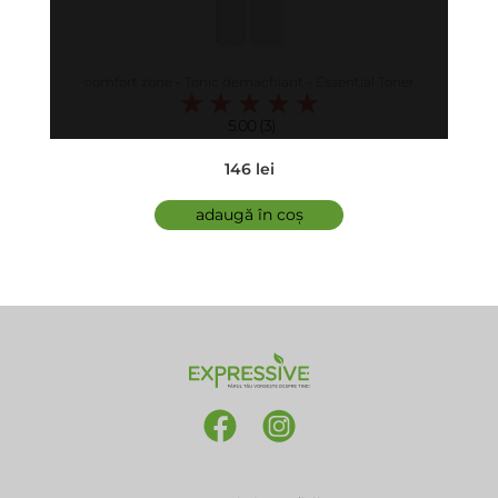
comfort zone - Tonic demachiant - Essential Toner
5.00 (3)
146 lei
adaugă în coș