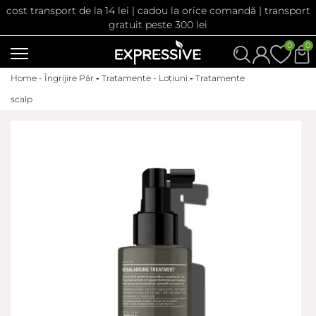
cost transport de la 14 lei | cadou la orice comandă | transport
gratuit peste 300 lei
0
0
Home -
Îngrijire Păr
-
Tratamente - Loțiuni
-
Tratamente
scalp