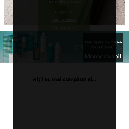
mai multe produse
Îngrijire păr
Îngrijire facială
Îngrijire corp
Descopera produsele
de la brandul
Moroccanoil
Alții au mai cumpărat și...