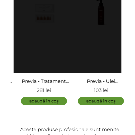
ru
Previa - Tratament
Previa - Ulei
Or
anti-cădere - Extra
profesional protectiv
Pe
281 lei
103 lei
Life Hair Regrowth
pentru scalp
Cres
adaugă în coș
adaugă în coș
Sys
L
Aceste produse profesionale sunt menite