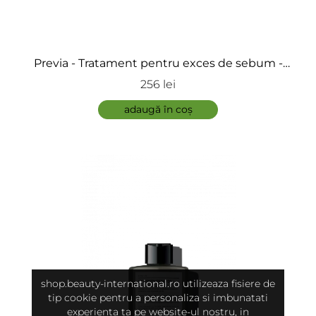
Previa - Tratament pentru exces de sebum -
Rebalancing Treatment
256 lei
adaugă în coș
shop.beauty-international.ro utilizeaza fisiere de
tip cookie pentru a personaliza si imbunatati
experienta ta pe website-ul nostru, in