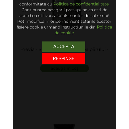
conformitate cu
Politica de confidențialitate
.
Continuarea navigarii presupune ca esti de
acord cu utilizarea cookie-urilor de catre noi!
Poti modifica in orice moment setarile acestor
fisiere cookie urmand instructiunile din
Politica
de cookie
.
ACCEPTA
Previa - Șampon anti-căderea părului -
Regrowth Shampoo
185 lei
RESPINGE
adaugă în coș