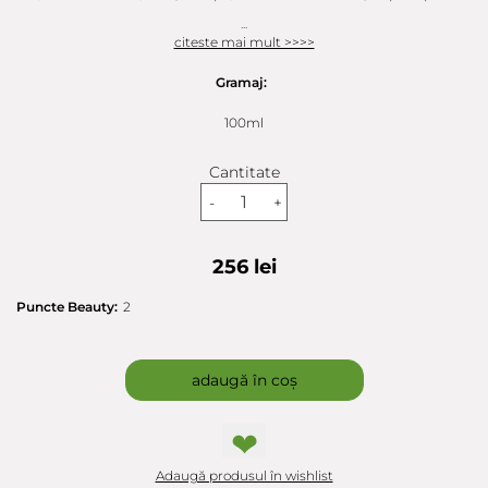
...
citeste mai mult >>>>
Gramaj:
100ml
Cantitate
-
+
256 lei
Puncte Beauty:
2
adaugă în coș
❤
Adaugă produsul în wishlist