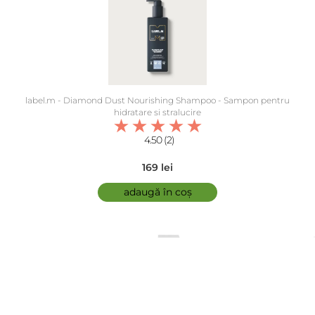
label.m - Diamond Dust Nourishing Shampoo - Sampon pentru
hidratare si stralucire
4.50 (2)
169 lei
adaugă în coș