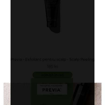
Previa - Exfoliant pentru scalp - Scalp Peeling
185 lei
adaugă în coș