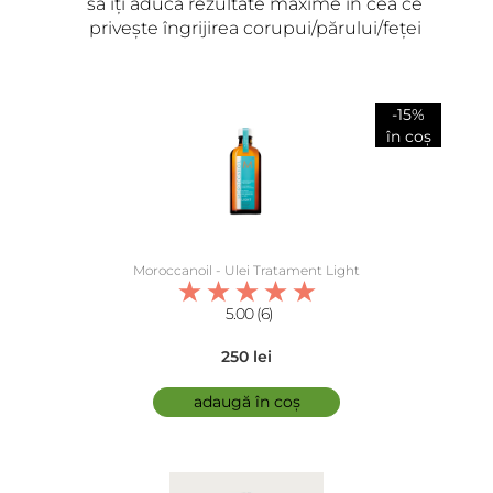
să îți aducă rezultate maxime în cea ce
privește îngrijirea corupui/părului/feței
-15%
în coș
Moroccanoil - Ulei Tratament Light
5.00 (6)
250 lei
adaugă în coș