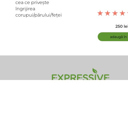
cea ce privește
îngrijirea
corupui/părului/feței
250 le
adaugă în