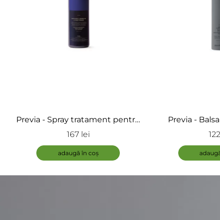
Previa - Spray tratament pentru
Previa - Bals
par blond - Balsam bifazic
blond - Silve
167 lei
122
Leveng Conditioner Silver
adaugă în coș
adaugă