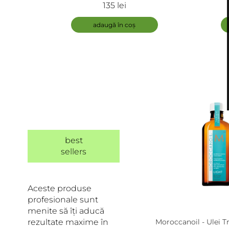
Nourishing Leave-In Conditioner -
Impotriv
135 lei
Spray hidratant fara clatire
Essent
adaugă în coș
best
sellers
Aceste produse
profesionale sunt
menite să îți aducă
rezultate maxime în
Moroccanoil - Ulei 