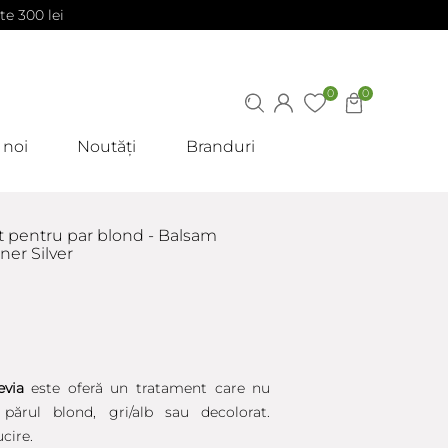
te 300 lei
0
0
 noi
Noutăți
Branduri
nt pentru par blond - Balsam
ner Silver
evia
este oferă un tratament care nu
 părul blond, gri/alb sau decolorat.
ucire.