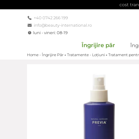
cost tran
+40 0742 266 199
info@beauty-international.ro
luni - vineri: 08-19
Îngrijire păr
Îngr
Home -
Îngrijire Păr
-
Tratamente - Loțiuni
-
Tratament pentru