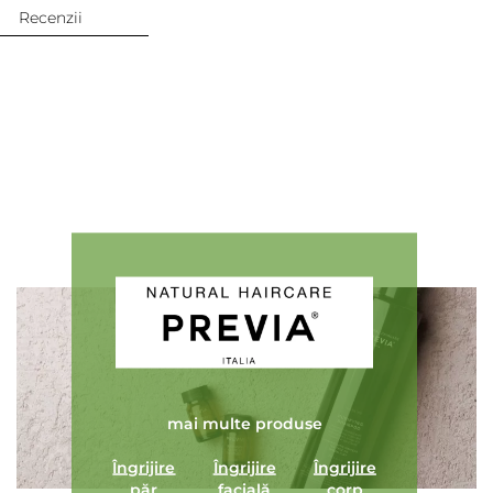
Recenzii
Adaugă review
mai multe produse
Îngrijire
Îngrijire
Îngrijire
păr
facială
corp