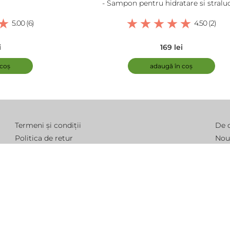
- Sampon pentru hidratare si straluc
5.00 (6)
4.50 (2)
i
169 lei
 coș
adaugă în coș
Termeni și condiții
De 
Politica de retur
Nou
Modalitate de livrare
Într
Politica de cookie
Pro
Politica de confidențialitate
Con
ANPC