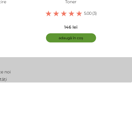
ire
Toner
5.00 (3)
146 lei
adaugă în coș
ce noi
tăți
ebări frecvente
moții
tact
Webdesign by
SigmaNet®