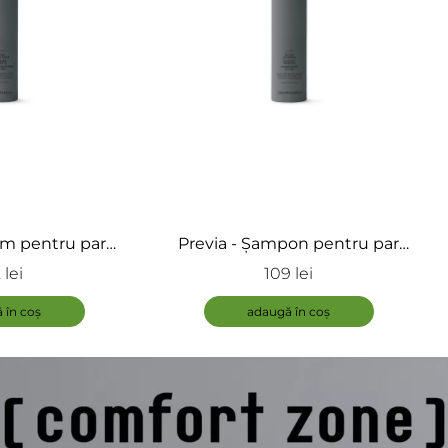
am pentru par
Previa - Șampon pentru par
r conditioner
blond - Sampon Silver, Blonde
 lei
109 lei
Hair
ADAUGĂ
 în coș
adaugă în coș