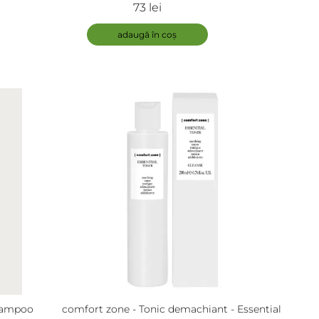
at -
Purifying Scalp Cleanser
73 lei
gler
adaugă în coș
hampoo
comfort zone - Tonic demachiant - Essential