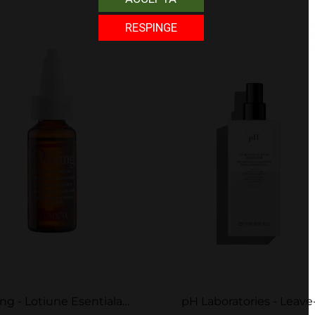
RESPINGE
ing - Lotiune Esentiala
pH Laboratories - Leave-in