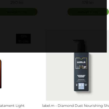
a Caderii Parului - Caduta
hidratant pentru păr usc
290 lei
178 lei
ial Oil for Thinning Hair
Hydrating Leave-In Detan
adaugă în coș
adaugă în coș
-15%
în coș
Tratament Light
label.m - Diamond Dust Nourishing S