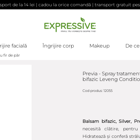
sport de la 14 lei | cadou la orice comandă | transport gratuit pes
ijire facială
Îngrijire corp
Makeup
De ce
 fir de păr
Previa - Spray tratame
bifazic Leveng Conditio
Cod produs: 12055
Balsam bifazic, Silver, Pr
necesită clătire, pentru
Hidratează și conferă străl