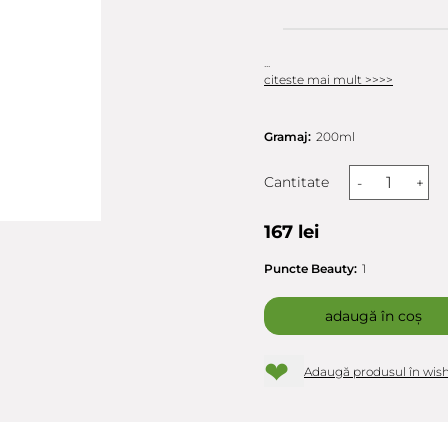
...
citeste mai mult >>>>
Gramaj:
200ml
Cantitate
-
+
167 lei
Puncte Beauty:
1
adaugă în coș
❤
Adaugă produsul în wish