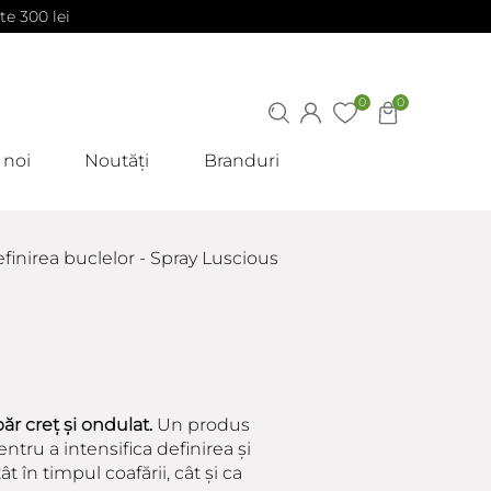
te 300 lei
0
0
 noi
Noutăți
Branduri
efinirea buclelor - Spray Luscious
păr creț și ondulat.
Un produs
ntru a intensifica definirea și
ât în timpul coafării, cât și ca