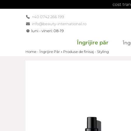
cost tran
+40 0742 266 199
info@beauty-international.ro
luni - vineri: 08-19
Îngrijire păr
Îngr
Home -
Îngrijire Păr
-
Produse de finisaj - Styling