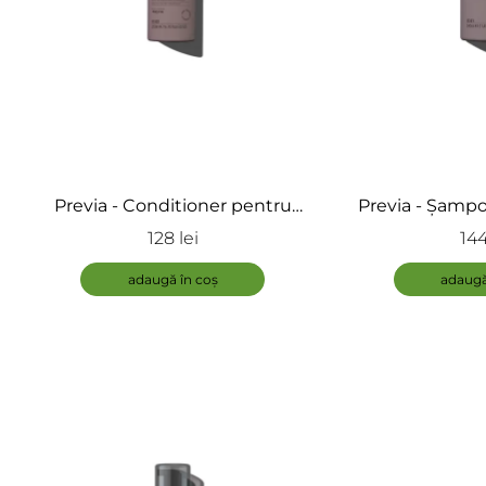
Previa - Conditioner pentru
Previa - Șampo
parul cret - Conditioner
creț - Sampon 
128 lei
144
Luscious Curls
Curlf
adaugă în coș
adaugă