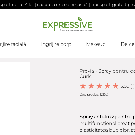
sport de la 14 lei | cadou la orice comandă | transport gratuit pes
ijire facială
Îngrijire corp
Makeup
De ce
Previa - Spray pentru d
Curls
5.00 (1)
Cod produs: 12152
Spray anti-frizz pentru 
multifuncțional creat pe
elasticitatea buclelor, at