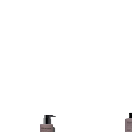
Lari
-
2026-03-02
Minunat produs pentru părul meu creț,defin