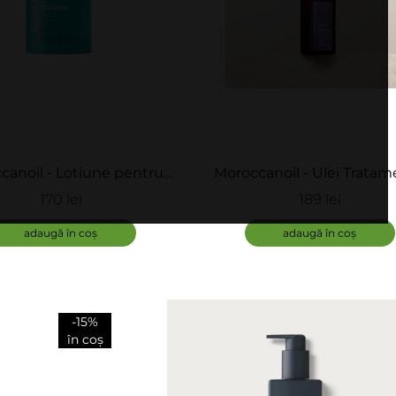
canoil - Lotiune pentru
Moroccanoil - Ulei Tratam
ate - Thickening Lotion
Purple Treatement
170 lei
189 lei
adaugă în coș
adaugă în coș
-15%
în coș