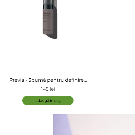
Previa - Spumă pentru definirea
buclelor - Spumă Luscious Curls
145 lei
adaugă în coș