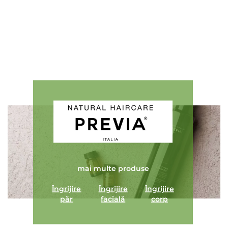
Adaugă review
mai multe produse
Îngrijire
Îngrijire
Îngrijire
păr
facială
corp