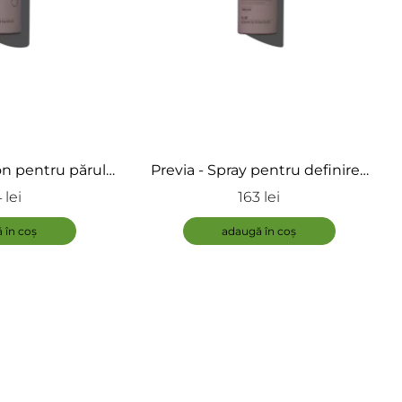
n pentru părul
Previa - Spray pentru definirea
Luscious Curls,
buclelor - Spray Luscious Curls
 lei
163 lei
riends
ADAUGĂ
 în coș
adaugă în coș