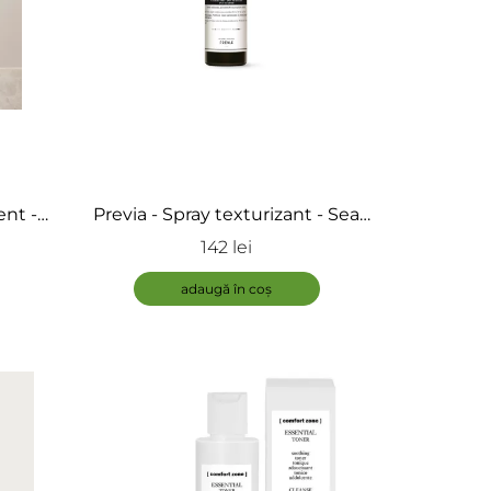
ent -
Previa - Spray texturizant - Sea
Salt, Style & Finish
142 lei
adaugă în coș