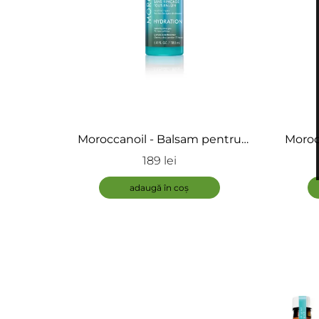
Moroccanoil - Balsam pentru
Moroc
toate tipurile de par - All In One
Densit
189 lei
Leave-In Conditioner
adaugă în coș