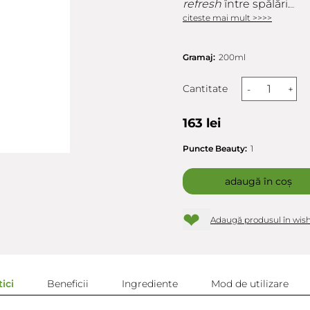
refresh
între spălări.
...
citeste mai mult >>>>
Gramaj:
200ml
Cantitate
-
+
163 lei
Puncte Beauty:
1
adaugă în coș
❤
Adaugă produsul în wish
ici
Beneficii
Ingrediente
Mod de utilizare