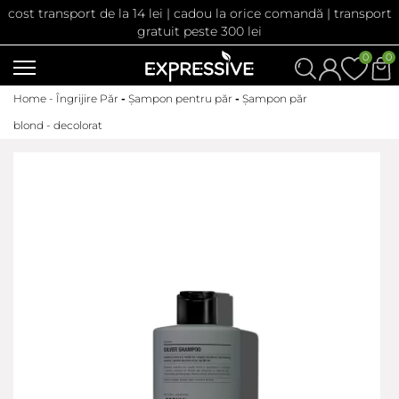
cost transport de la 14 lei | cadou la orice comandă | transport
gratuit peste 300 lei
0
0
Home -
Îngrijire Păr
-
Șampon pentru păr
-
Șampon păr
blond - decolorat