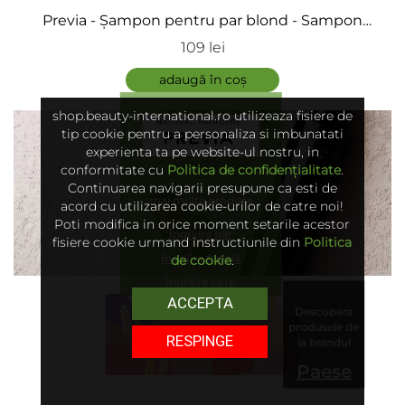
Previa - Șampon pentru par blond - Sampon
Silver, Blonde Hair
109 lei
adaugă în coș
shop.beauty-international.ro utilizeaza fisiere de
tip cookie pentru a personaliza si imbunatati
experienta ta pe website-ul nostru, in
conformitate cu
Politica de confidențialitate
.
Continuarea navigarii presupune ca esti de
mai multe produse
acord cu utilizarea cookie-urilor de catre noi!
Poti modifica in orice moment setarile acestor
Îngrijire păr
fisiere cookie urmand instructiunile din
Politica
Îngrijire facială
de cookie
.
Îngrijire corp
ACCEPTA
Descopera
produsele de
RESPINGE
la brandul
Paese