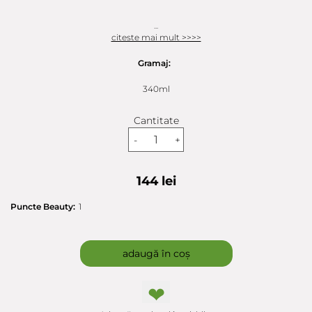
...
citeste mai mult >>>>
Gramaj:
340ml
Cantitate
-
+
144 lei
Puncte Beauty:
1
adaugă în coș
❤