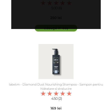
5.00 (6)
250 lei
adaugă în coș
label.m - Diamond Dust Nourishing Shampoo - Sampon pentru
hidratare si stralucire
4.50 (2)
169 lei