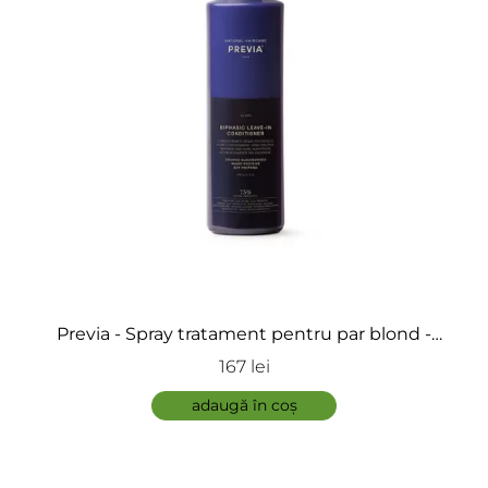
ÎNCARCA IMAGINI
Previa - Spray tratament pentru par blond -
Balsam bifazic Leveng Conditioner Silver
167 lei
ADAUGĂ
adaugă în coș