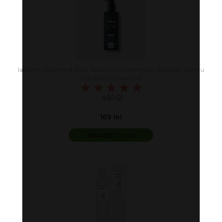
label.m - Diamond Dust Nourishing Shampoo - Sampon pentru
hidratare si stralucire
4.50 (2)
169 lei
adaugă în coș