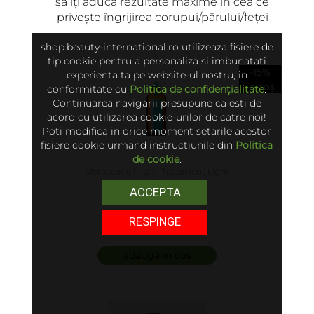
să îți aducă rezultate maxime în cea ce
privește îngrijirea corupui/părului/feței
shop.beauty-international.ro utilizeaza fisiere de
tip cookie pentru a personaliza si imbunatati
-15%
experienta ta pe website-ul nostru, in
în coș
conformitate cu
Politica de confidențialitate
.
Continuarea navigarii presupune ca esti de
acord cu utilizarea cookie-urilor de catre noi!
Poti modifica in orice moment setarile acestor
fisiere cookie urmand instructiunile din
Politica
de cookie
.
Moroccanoil - Ulei Tratament Light
ACCEPTA
5.00 (6)
RESPINGE
250 lei
adaugă în coș