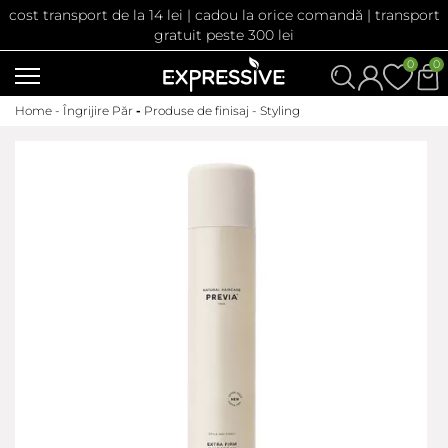
cost transport de la 14 lei | cadou la orice comandă | transport
gratuit peste 300 lei
0
0
Home -
Îngrijire Păr
-
Produse de finisaj - Styling