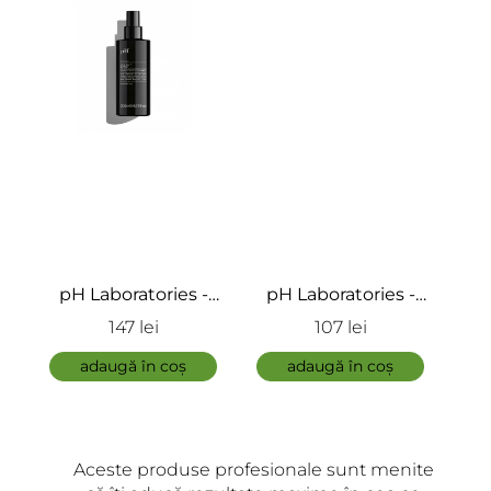
ÎNCARCA IMAGINI
pH Laboratories -
pH Laboratories -
Mor
,
Spray cu sare de
Spray texturizant cu
147 lei
107 lei
ADAUGĂ
g
mare - Sea Salt Spray
efect de volum -
sh
adaugă în coș
Texturising Spray
adaugă în coș
Aceste produse profesionale sunt menite