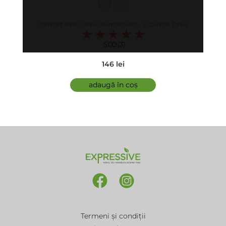
comfort zone - Tonic demachiant - Essential Toner
5.00 (3)
146 lei
adaugă în coș
Termeni și condiții