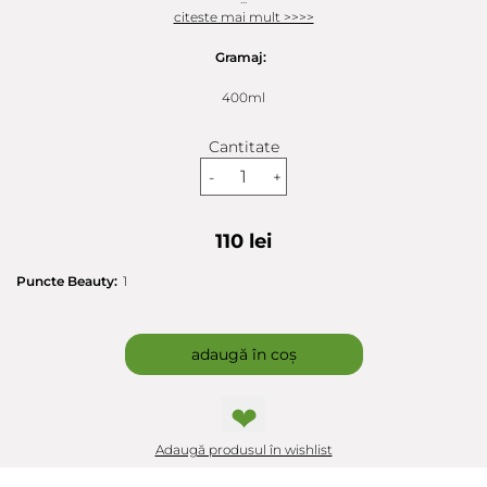
citeste mai mult >>>>
Gramaj:
400ml
Cantitate
-
+
110 lei
Puncte Beauty:
1
adaugă în coș
❤
Adaugă produsul în wishlist