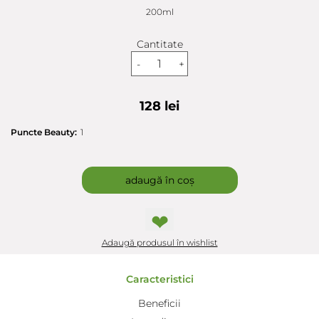
200ml
Cantitate
-
+
128 lei
Puncte Beauty:
1
adaugă în coș
❤
Adaugă produsul în wishlist
Caracteristici
Beneficii