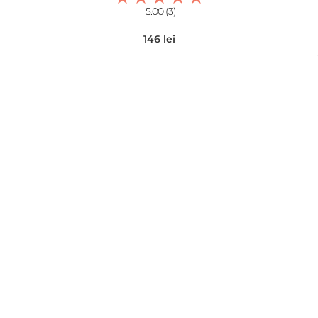
5.00 (3)
146 lei
adaugă în coș
Termeni și condiții
Politica de retur
Modalitate de livrare
Politica de cookie