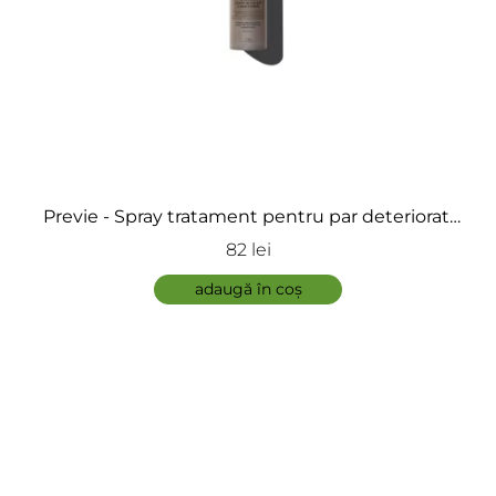
ÎNCARCA IMAGINI
Previe - Spray tratament pentru par deteriorat,
fără clătire - Regenerating Bifazic Leave in Filler
82 lei
ADAUGĂ
adaugă în coș