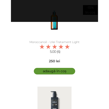
-15%
în coș
Moroccanoil - Ulei Tratament Light
5.00 (6)
250 lei
adaugă în coș