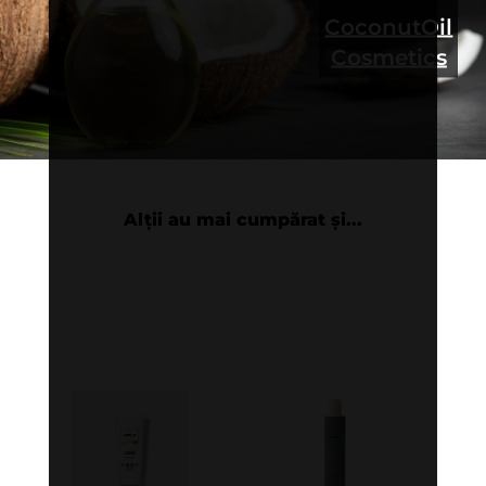
CoconutOil
Cosmetics
Alții au mai cumpărat și...