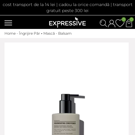
cost transport de la 14 lei | cadou la orice comandă | transport
gratuit peste 300 lei
0
0
Home -
Îngrijire Păr
-
Mască - Balsam