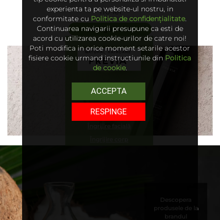
Regenerating Treatment
experienta ta pe website-ul nostru, in
110 lei
conformitate cu
Politica de confidențialitate
.
Continuarea navigarii presupune ca esti de
adaugă în coș
acord cu utilizarea cookie-urilor de catre noi!
Poti modifica in orice moment setarile acestor
fisiere cookie urmand instructiunile din
Politica
de cookie
.
ACCEPTA
mai multe produse
RESPINGE
Îngrijire păr
Îngrijire facială
Îngrijire corp
Descopera
produsele de la
brandul