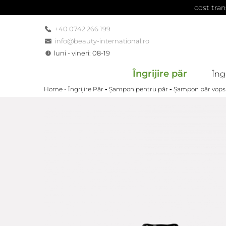
cost tran
+40 0742 266 199
info@beauty-international.ro
luni - vineri: 08-19
Îngrijire păr
Îngr
Home -
Îngrijire Păr
-
Șampon pentru păr
-
Șampon păr vops