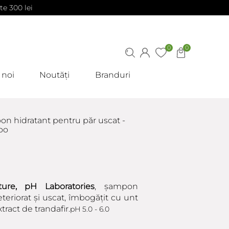
te 300 lei
0
0
 noi
Noutăți
Branduri
on hidratant pentru păr uscat -
oo
re, pH Laboratories
, șampon
teriorat și uscat, îmbogățit cu unt
ract de trandafir.
pH 5.0 - 6.0