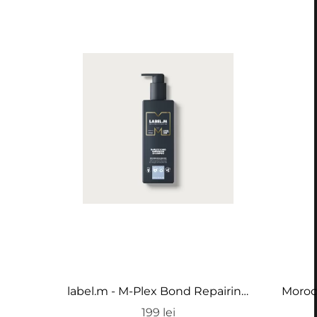
label.m - M-Plex Bond Repairing
Morocc
Shampoo - Sampon pentru par
Blo
199 lei