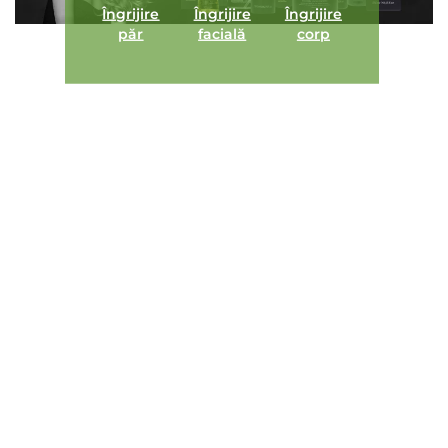
Îngrijire
Îngrijire
Îngrijire
păr
facială
corp
ÎNCARCA IMAGINI