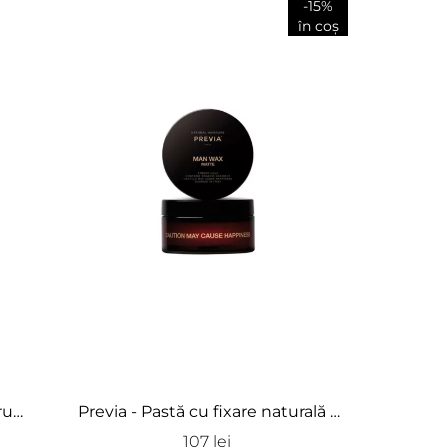
-15%
în coș
ru
Previa - Pastă cu fixare naturală -
 - H.G
Man Wax
107 lei