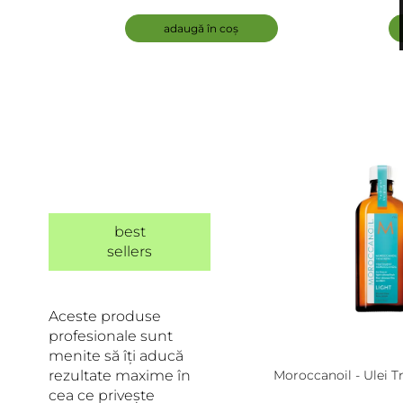
deteriorat
adaugă în coș
best
sellers
Aceste produse
profesionale sunt
menite să îți aducă
rezultate maxime în
Moroccanoil - Ulei 
cea ce privește