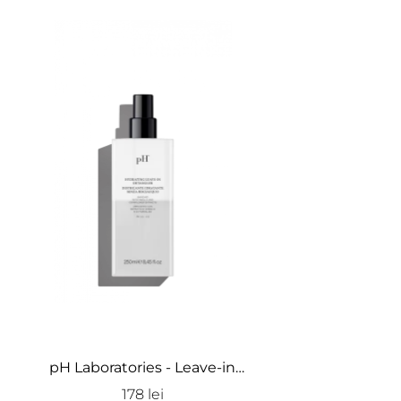
pH Laboratories - Leave-in
hidratant pentru păr uscat -
178 lei