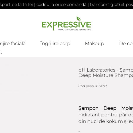
sport de la 14 lei | cadou la orice comandă | transport gratuit pes
ijire facială
Îngrijire corp
Makeup
De ce
it
pH Laboratories - Șamp
Deep Moisture Shamp
Cod produs: 12072
Șampon Deep Moistu
hidratant pentru păr de
din nuci de kokum și ext
...