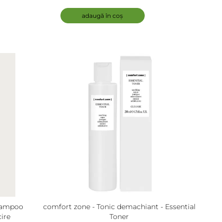
oo For
adaugă în coș
hampoo
comfort zone - Tonic demachiant - Essential
ire
Toner