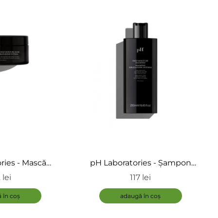
ries - Mască
pH Laboratories - Șampon
tru păr uscat -
hidratant pentru păr uscat -
 lei
117 lei
Deep Moisture
Deep Moisture Shampoo
ADAUGĂ
sk
 în coș
adaugă în coș