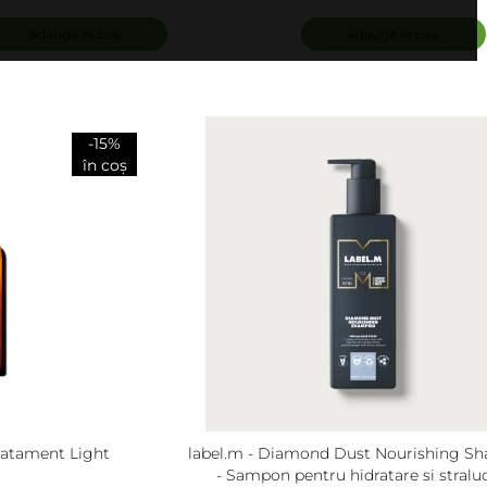
Shampoo
System Bioessence Shamp
Thinning Scalp
adaugă în coș
adaugă în coș
-15%
în coș
Tratament Light
label.m - Diamond Dust Nourishing S
- Sampon pentru hidratare si straluc