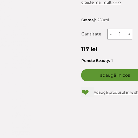
citeste mai mult >>>>
Gramaj:
250ml
Cantitate
-
+
117 lei
Puncte Beauty:
1
adaugă în coș
❤
Adaugă produsul în wish