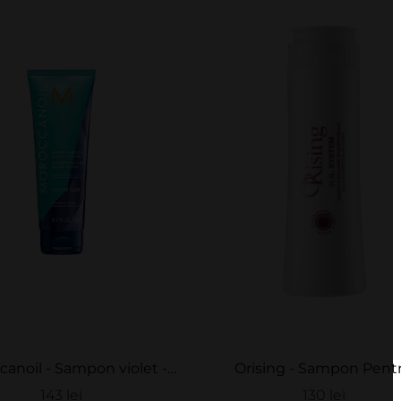
anoil - Sampon violet -
Orising - Sampon Pent
nde Perfecting Purple
Acelerarea Cresterii Parului
143 lei
130 lei