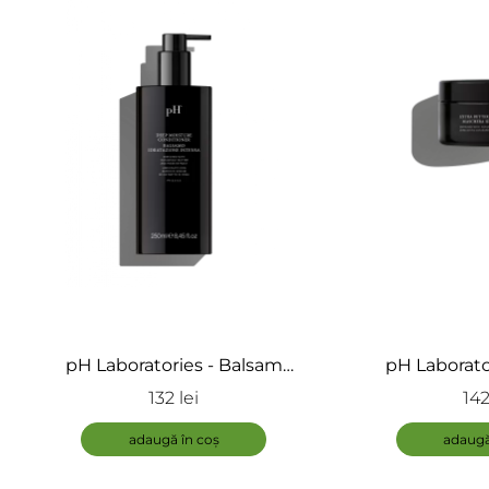
pH Laboratories - Balsam
pH Laborato
hidratant pentru păr uscat -
hidratantă pen
132 lei
142
Deep Moisture Conditioner
Extra Butter 
Ma
adaugă în coș
adaugă