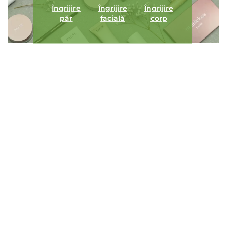
Îngrijire
Îngrijire
Îngrijire
păr
facială
corp
ÎNCARCA IMAGINI