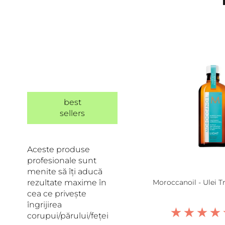
best
sellers
Aceste produse
profesionale sunt
menite să îți aducă
rezultate maxime în
Moroccanoil - Ulei 
cea ce privește
îngrijirea
corupui/părului/feței