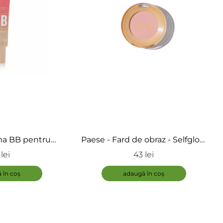
ma BB pentru
Paese - Fard de obraz - Selfglow
lnica cu Acid
Blush
lei
43 lei
 - BB Cream
ADAUGĂ
 în coș
adaugă în coș