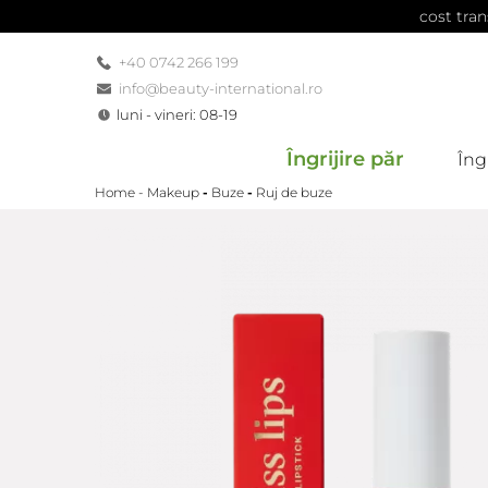
cost tran
+40 0742 266 199
info@beauty-international.ro
luni - vineri: 08-19
Îngrijire păr
Îngr
Home -
Makeup
-
Buze
-
Ruj de buze