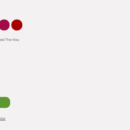
ed The Kiss
list