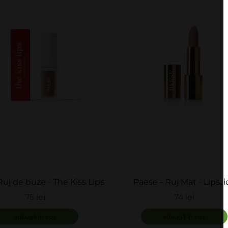
Ruj de buze - The Kiss Lips
Paese - Ruj Mat - Lipsti
Mattologie
75 lei
74 lei
adaugă în coș
adaugă în coș