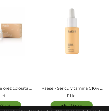
 orez colorata -
Paese - Ser cu vitamina C10% -
ing Powder
Serum with vitamin C
lei
111 lei
 în coș
adaugă în coș