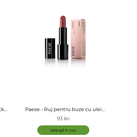
ck
Paese - Ruj pentru buze cu ulei
de argan - Lip Stick Argan Oil
93 lei
adaugă în coș