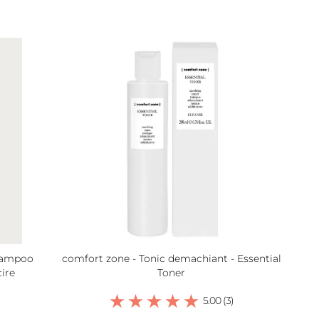
hampoo
comfort zone - Tonic demachiant - Essential
ire
Toner
5.00 (3)