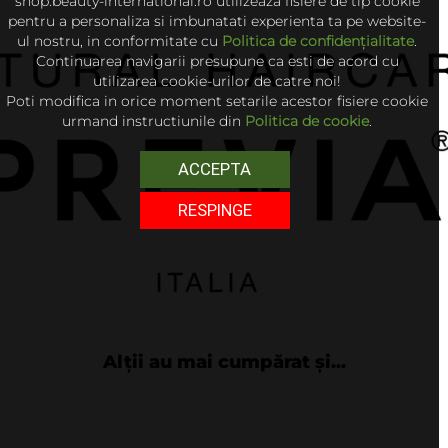
shop.beauty-international.ro utilizeaza fisiere de tip cookie
pentru a personaliza si imbunatati experienta ta pe website-
ul nostru, in conformitate cu
Politica de confidențialitate
.
Continuarea navigarii presupune ca esti de acord cu
utilizarea cookie-urilor de catre noi!
Poti modifica in orice moment setarile acestor fisiere cookie
urmand instructiunile din
Politica de cookie
.
ACCEPTA
RESPINGE
Alții au mai cumpărat și...