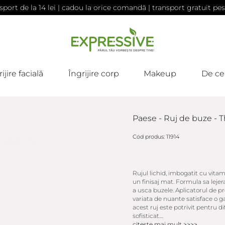
sport de la 14 lei | cadou la orice comandă | transport gratuit pes
ijire facială
Îngrijire corp
Makeup
De ce
Paese - Ruj de buze - T
Cod produs: 11914
Rujul lichid, imbogatit cu vita
un finisaj mat. Formula sa lejera
a usca buzele. Aplicatorul de pr
variata de nuante satisface o g
acest ruj este potrivit pentru di
sofisticat....
citeste mai mult >>>>