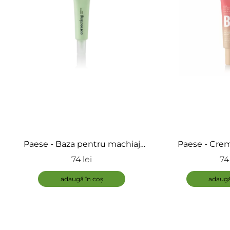
Paese - Baza pentru machiaj
Paese - Cre
Corectoare - Corecting Make-
ptorectie zi
74 lei
74 
up Base
Hialuronic
adaugă în coș
adaugă