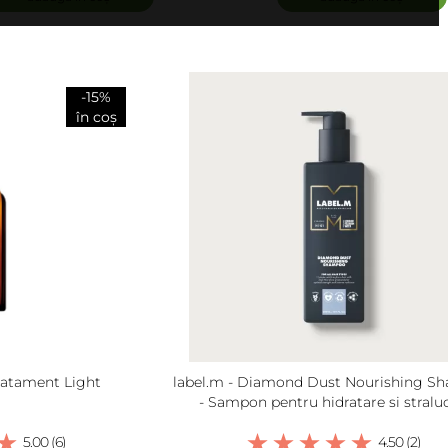
-15%
în coș
Tratament Light
label.m - Diamond Dust Nourishing S
- Sampon pentru hidratare si straluc
5.00 (6)
4.50 (2)