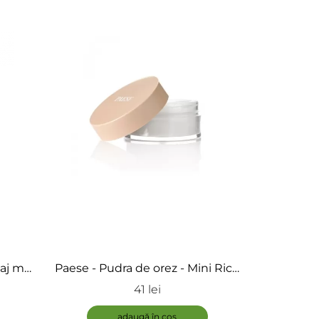
saj mat
Paese - Pudra de orez - Mini Rice
dation
Powder
41 lei
adaugă în coș