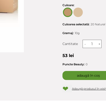
Culoare:
Culoarea selectată:
20 Natural
Gramaj:
10g
Cantitate
-
+
53 lei
Puncte Beauty:
0
adaugă în coș
❤
Adaugă produsul în wish