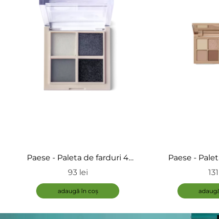
Paese - Paleta de farduri 4
Paese - Palet
nuante - Daily Vibe
nuante - 
93 lei
131
adaugă în coș
adaugă