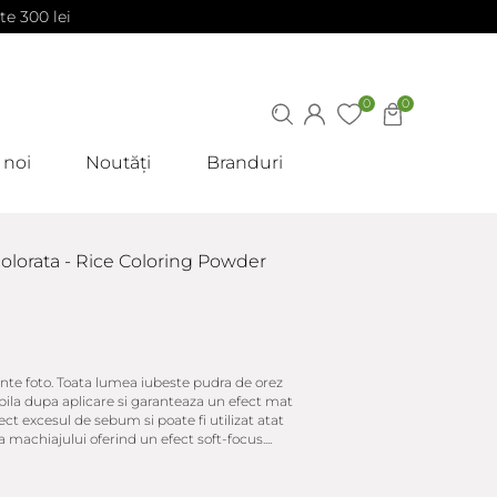
te 300 lei
0
0
 noi
Noutăți
Branduri
olorata - Rice Coloring Powder
dinte foto. Toata lumea iubeste pudra de orez
bila dupa aplicare si garanteaza un efect mat
ct excesul de sebum si poate fi utilizat atat
 machiajului oferind un efect soft-focus....