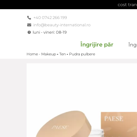
cost tran
+40 0742 266 199
info@beauty-international.ro
luni - vineri: 08-19
Îngrijire păr
Îngr
Home -
Makeup
-
Ten
-
Pudra pulbere