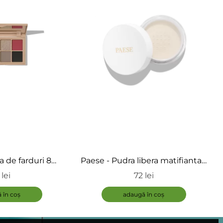
a de farduri 8
Paese - Pudra libera matifianta -
Eye Shadow
MATTIFYING LOOSE POWDER
 lei
72 lei
MY SKIN ICON
 în coș
adaugă în coș