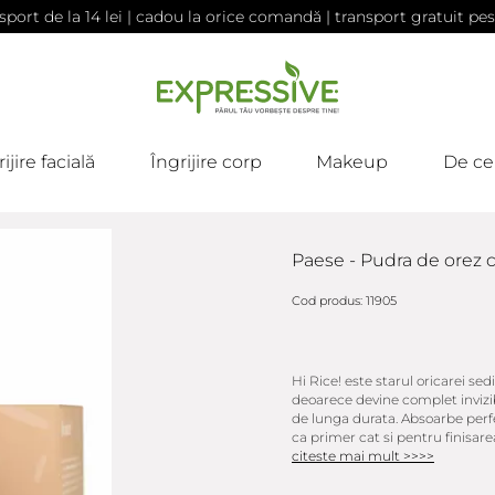
sport de la 14 lei | cadou la orice comandă | transport gratuit pes
ijire facială
Îngrijire corp
Makeup
De ce
Paese - Pudra de orez c
Cod produs: 11905
Hi Rice! este starul oricarei se
deoarece devine complet invizi
de lunga durata. Absoarbe perfe
ca primer cat si pentru finisarea
citeste mai mult >>>>