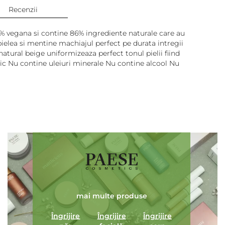
Recenzii
00% vegana si contine 86% ingrediente naturale care au
e pielea si mentine machiajul perfect pe durata intregii
atural beige uniformizeaza perfect tonul pielii fiind
ic Nu contine uleiuri minerale Nu contine alcool Nu
Adaugă review
mai multe produse
Îngrijire
Îngrijire
Îngrijire