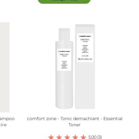
hampoo
comfort zone - Tonic demachiant - Essential
ire
Toner
5.00 (3)