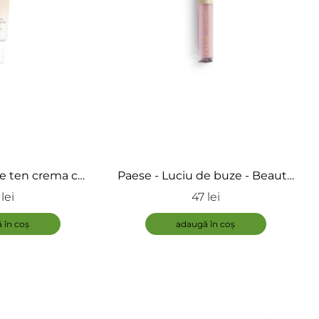
e ten crema cu
Paese - Luciu de buze - Beauty
 DD Cream
Lipgloss
lei
47 lei
ADAUGĂ
 în coș
adaugă în coș