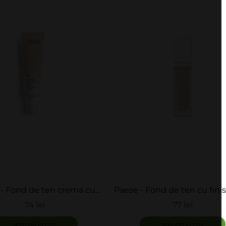
- Fond de ten crema cu
Paese - Fond de ten cu fini
SPF 30 - DD Cream
si satinat - Matifying Foun
74 lei
77 lei
My Skin Icon
adaugă în coș
adaugă în coș