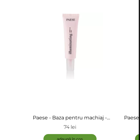
Paese - Baza pentru machiaj -
Paese 
Illuminating Make-up Base
74 lei
adaugă în coș