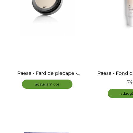
Paese - Fard de pleoape -
Paese - Fond d
Kashmir Mono&Neo
SPF 30 -
74 
adaugă în coș
adaugă