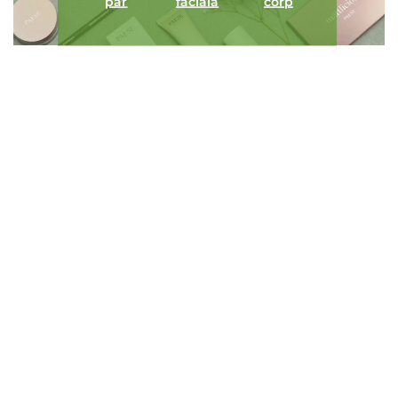
păr
facială
corp
ÎNCARCA IMAGINI