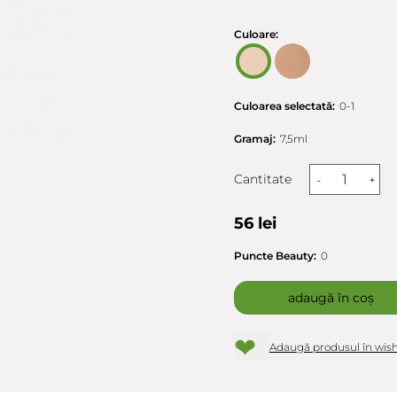
Culoare:
Culoarea selectată:
0-1
Gramaj:
7,5ml
Cantitate
-
+
56 lei
Puncte Beauty:
0
adaugă în coș
❤
Adaugă produsul în wish