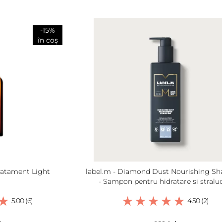
-15%
în coș
Tratament Light
label.m - Diamond Dust Nourishing S
- Sampon pentru hidratare si straluc
5.00 (6)
4.50 (2)