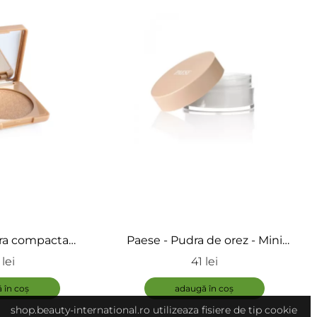
ra compacta
Paese - Pudra de orez - Mini
- Wonder Glow
Rice Powder
lei
41 lei
liter
 în coș
adaugă în coș
shop.beauty-international.ro utilizeaza fisiere de tip cookie