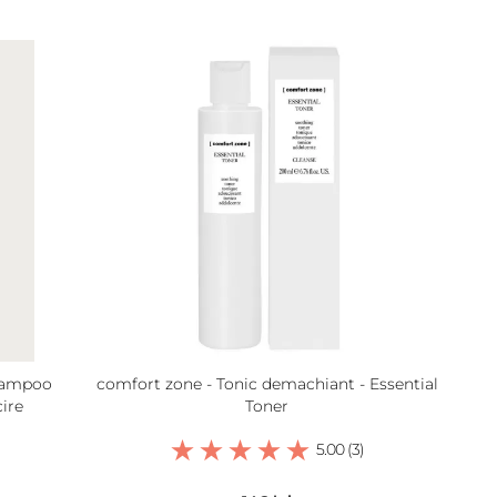
hampoo
comfort zone - Tonic demachiant - Essential
ire
Toner
5.00 (3)