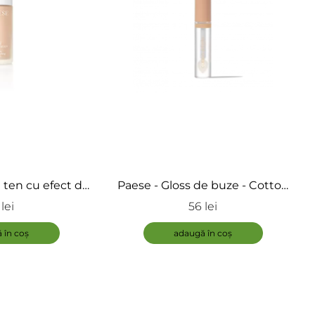
 ten cu efect de
Paese - Gloss de buze - Cotton
ing Foundation
Delight Lipgloss
lei
56 lei
ADAUGĂ
 în coș
adaugă în coș