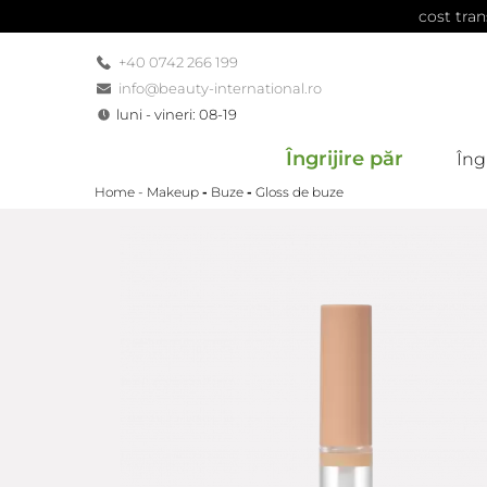
cost tran
+40 0742 266 199
info@beauty-international.ro
luni - vineri: 08-19
Îngrijire păr
Îngr
Home -
Makeup
-
Buze
-
Gloss de buze