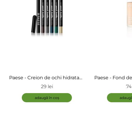
Paese - Creion de ochi hidratant
Paese - Fond de
- Eye Pencil
lifting - Lift
29 lei
74 
adaugă în coș
adaugă