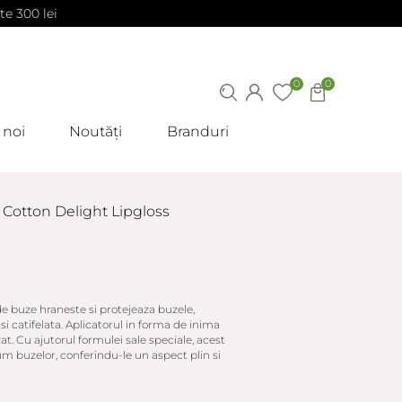
te 300 lei
0
0
 noi
Noutăți
Branduri
 Cotton Delight Lipgloss
e buze hraneste si protejeaza buzele,
i catifelata. Aplicatorul in forma de inima
izat. Cu ajutorul formulei sale speciale, acest
m buzelor, conferindu-le un aspect plin si