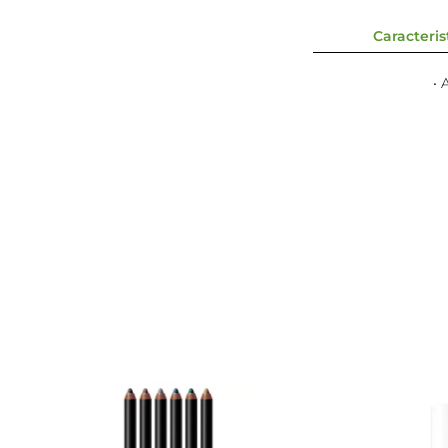
Caracterist
• 