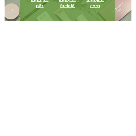
păr
facială
corp
ÎNCARCA IMAGINI