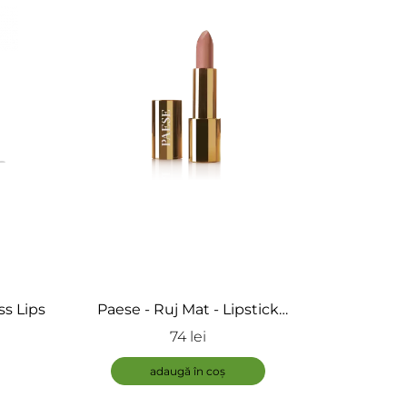
ss Lips
Paese - Ruj Mat - Lipstick
Mattologie
74 lei
adaugă în coș