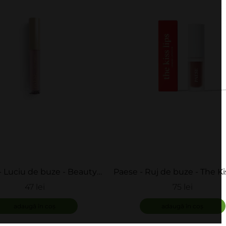
- Luciu de buze - Beauty
Paese - Ruj de buze - The Ki
Lipgloss
47 lei
75 lei
adaugă în coș
adaugă în coș