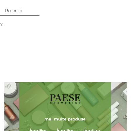
Recenzii
um.
Adaugă review
mai multe produse
Îngrijire
Îngrijire
Îngrijire