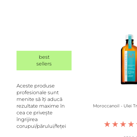
best
sellers
Aceste produse
profesionale sunt
menite să îți aducă
rezultate maxime în
Moroccanoil - Ulei 
cea ce privește
îngrijirea
corupui/părului/feței