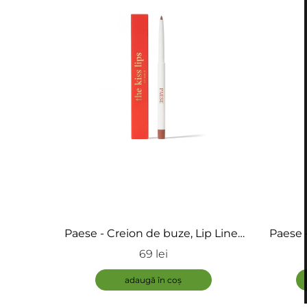
Paese - Creion de buze, Lip Liner
Paese 
The kiss lips
69 lei
adaugă în coș