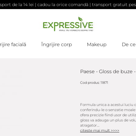
sport de la 14 lei | cadou la orice comandă | transport gratuit pes
ijire facială
Îngrijire corp
Makeup
De ce
Paese - Gloss de buze -
Cod produs: 11871
Formula unica a acestui luciu d
conferindu-le o senzatie moale s
ofera precizie fiind usor de util
gloss va adauga un plus de volu
atragator....
citeste mai mult >>>>