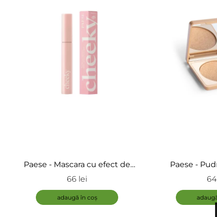
Paese - Mascara cu efect de
Paese - Pud
curbare si lifting - Mascara
iluminatoare 
66 lei
64 
Cheeky
High
adaugă în coș
adaugă