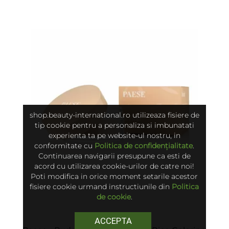
shop.beauty-international.ro utilizeaza fisiere de
tip cookie pentru a personaliza si imbunatati
experienta ta pe website-ul nostru, in
conformitate cu
Politica de confidențialitate
.
Continuarea navigarii presupune ca esti de
acord cu utilizarea cookie-urilor de catre noi!
Poti modifica in orice moment setarile acestor
fisiere cookie urmand instructiunile din
Politica
de cookie
.
ACCEPTA