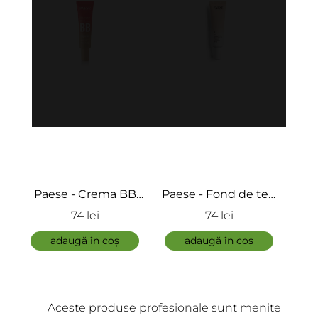
B
Paese - Fond de ten
Paese - Fond de ten
Pae
crema cu SPF 30 -
cu finisaj mat si
mach
74 lei
77 lei
DD Cream
satinat - Matifying
Cor
adaugă în coș
Foundation My Skin
adaugă în coș
Icon
Aceste produse profesionale sunt menite