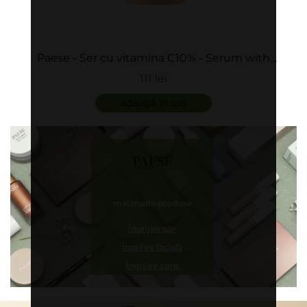
Paese - Ser cu vitamina C10% - Serum with
vitamin C
111 lei
adaugă în coș
mai multe produse
Îngrijire păr
Îngrijire facială
Îngrijire corp