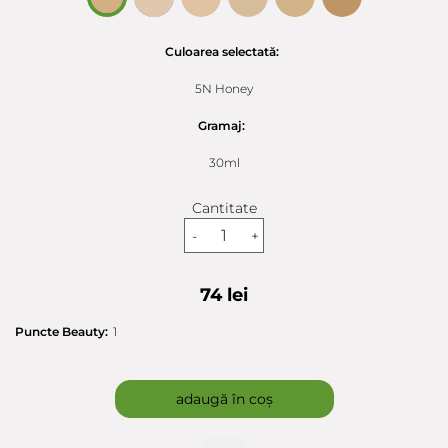
Culoarea selectată:
5N Honey
Gramaj:
30ml
Cantitate
-
+
74 lei
Puncte Beauty:
1
adaugă în coș