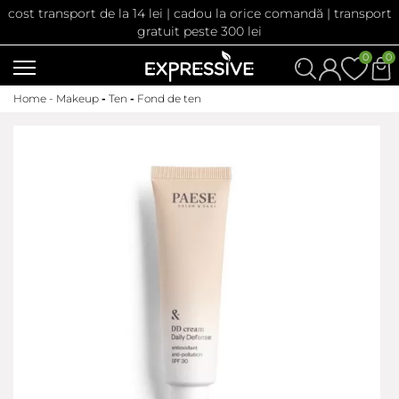
cost transport de la 14 lei | cadou la orice comandă | transport
gratuit peste 300 lei
0
0
Home -
Makeup
-
Ten
-
Fond de ten