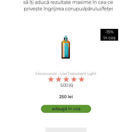
să îți aducă rezultate maxime în cea ce
privește îngrijirea corupui/părului/feței
-15%
în coș
Moroccanoil - Ulei Tratament Light
5.00 (6)
250 lei
adaugă în coș