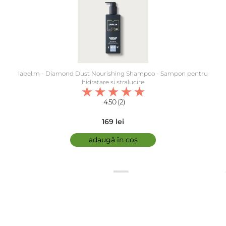
label.m - Diamond Dust Nourishing Shampoo - Sampon pentru
hidratare si stralucire
4.50 (2)
169 lei
adaugă în coș