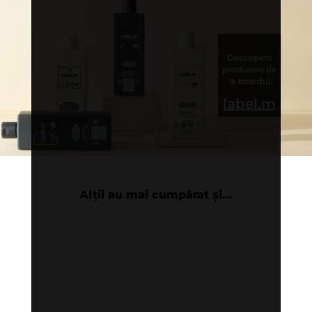
Descopera
produsele de
la brandul
label.m
Alții au mai cumpărat și...