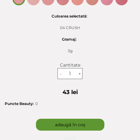
Culoarea selectată:
04 CRUSH
Gramaj:
3g
Cantitate
-
+
43 lei
Puncte Beauty:
0
adaugă în coș