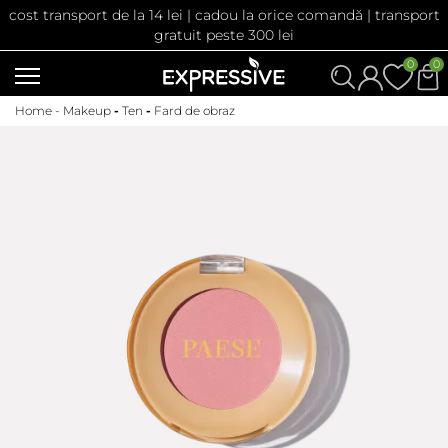
cost transport de la 14 lei | cadou la orice comandă | transport
gratuit peste 300 lei
0
0
Home -
Makeup
-
Ten
-
Fard de obraz