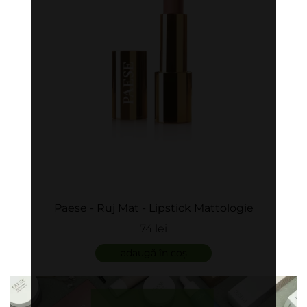
Paese - Ruj Mat - Lipstick Mattologie
74 lei
adaugă în coș