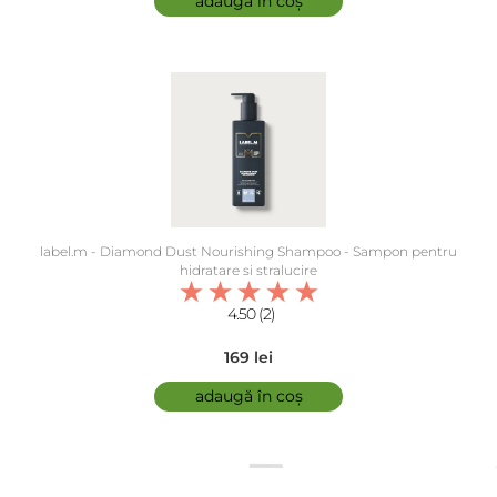
adaugă în coș
label.m - Diamond Dust Nourishing Shampoo - Sampon pentru
hidratare si stralucire
4.50 (2)
169 lei
adaugă în coș