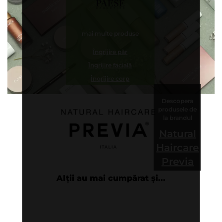
mai multe produse
Îngrijire păr
Îngrijire facială
Îngrijire corp
Descopera
produsele de
la brandul
Natural
Haircare
Previa
Alții au mai cumpărat și...