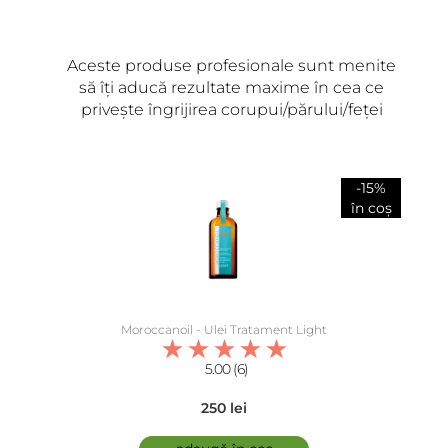
Aceste produse profesionale sunt menite
să îți aducă rezultate maxime în cea ce
privește îngrijirea corupui/părului/feței
-15%
în coș
Moroccanoil - Ulei Tratament Light
5.00 (6)
250 lei