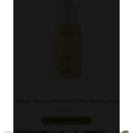
Paese - Ser cu vitamina C10% - Serum with
vitamin C
111 lei
adaugă în coș