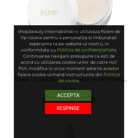
shop.beauty-international.ro utilizeaza fisiere de
tip cookie pentru a personaliza si imbunatati
experienta ta pe website-ul nostru, in
conformitate cu
Politica de confidențialitate
.
Continuarea navigarii presupune ca esti de
acord cu utilizarea cookie-urilor de catre noi!
Poti modifica in orice moment setarile acestor
fisiere cookie urmand instructiunile din
Politica
Paese - Pudra libera matifianta - MATTIFYING
de cookie
.
LOOSE POWDER MY SKIN ICON
72 lei
ACCEPTA
adaugă în coș
RESPINGE