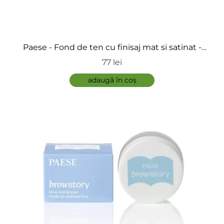
Paese - Fond de ten cu finisaj mat si satinat -
Matifying Foundation My Skin Icon
77 lei
adaugă în coș