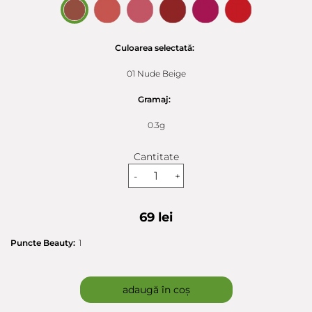
Culoarea selectată:
01 Nude Beige
Gramaj:
0.3g
Cantitate
-
+
69 lei
Puncte Beauty:
1
adaugă în coș