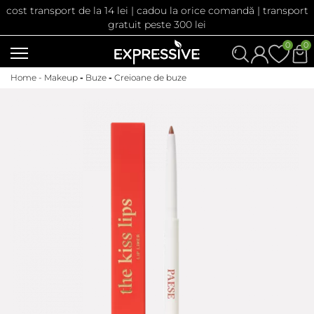
cost transport de la 14 lei | cadou la orice comandă | transport
gratuit peste 300 lei
0
0
Home -
Makeup
-
Buze
-
Creioane de buze