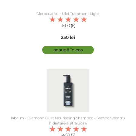
Moroccanoil - Ulei Tratament Light
5.00 (6)
250 lei
adaugă în coș
label.m - Diamond Dust Nourishing Shampoo - Sampon pentru
hidratare si stralucire
4.50 (2)