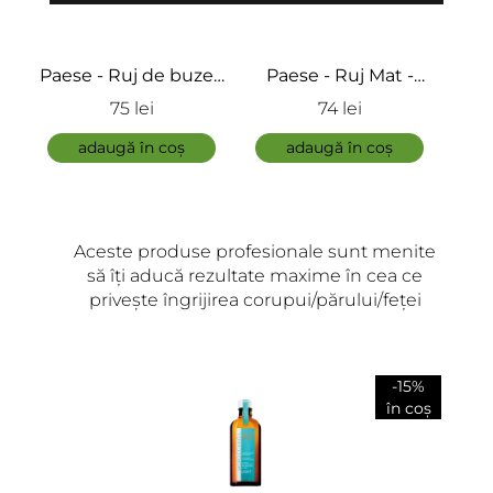
 -
Paese - Ruj Mat -
Paese - Ruj pentru
P
Lipstick Mattologie
buze cu ulei de
74 lei
93 lei
argan - Lip Stick
adaugă în coș
adaugă în coș
Argan Oil
Aceste produse profesionale sunt menite
să îți aducă rezultate maxime în cea ce
privește îngrijirea corupui/părului/feței
-15%
în coș