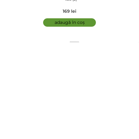
169 lei
adaugă în coș
comfort zone - Tonic demachiant - Essential Toner
5.00 (3)
146 lei
adaugă în coș