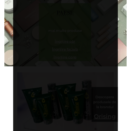
mai multe produse
Îngrijire păr
Îngrijire facială
Îngrijire corp
Descopera
produsele de
la brandul
Orising