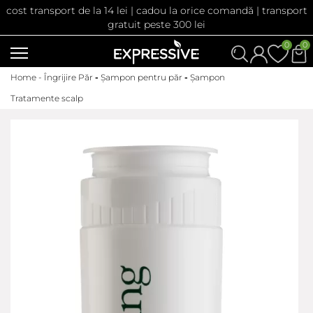
cost transport de la 14 lei | cadou la orice comandă | transport
gratuit peste 300 lei
0
0
Home -
Îngrijire Păr
-
Șampon pentru păr
-
Șampon
Tratamente scalp