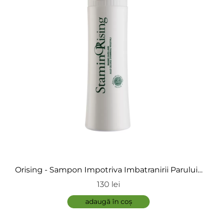
Adaugă review
ÎNCARCA IMAGINI
Orising - Sampon Impotriva Imbatranirii Parului -
StaminOrising Shampoo for Thinning Hair
130 lei
ADAUGĂ
adaugă în coș