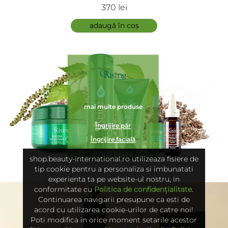
- StaminOrising Complex (12 Fiole)
370 lei
adaugă în coș
mai multe produse
Îngrijire păr
Îngrijire facială
Îngrijire corp
shop.beauty-international.ro utilizeaza fisiere de
tip cookie pentru a personaliza si imbunatati
experienta ta pe website-ul nostru, in
conformitate cu
Politica de confidențialitate
.
Continuarea navigarii presupune ca esti de
acord cu utilizarea cookie-urilor de catre noi!
Poti modifica in orice moment setarile acestor