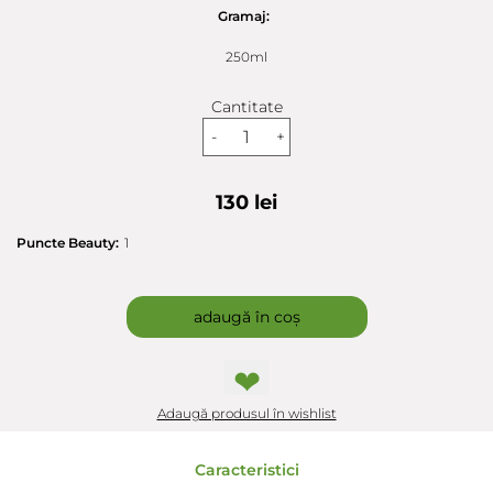
Gramaj:
250ml
Cantitate
-
+
130 lei
Puncte Beauty:
1
adaugă în coș
❤
Adaugă produsul în wishlist
Caracteristici