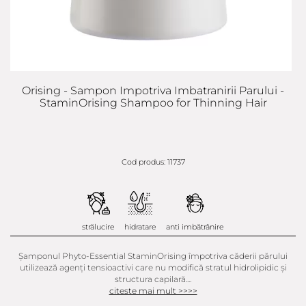
Orising - Sampon Impotriva Imbatranirii Parului -
StaminOrising Shampoo for Thinning Hair
Cod produs: 11737
strălucire
hidratare
anti imbătrânire
Șamponul Phyto-Essential StaminOrising împotriva căderii părului
utilizează agenți tensioactivi care nu modifică stratul hidrolipidic și
structura capilară....
citeste mai mult >>>>