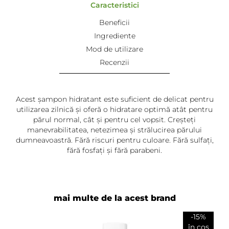
Caracteristici
Beneficii
Ingrediente
Mod de utilizare
Recenzii
Acest șampon hidratant este suficient de delicat pentru
utilizarea zilnică și oferă o hidratare optimă atât pentru
părul normal, cât și pentru cel vopsit. Creșteți
manevrabilitatea, netezimea și strălucirea părului
dumneavoastră. Fără riscuri pentru culoare. Fără sulfați,
fără fosfați și fără parabeni.
Patricia
-
2024-08-03
Il folosesc ptr parul cret impreuna cu balsamul
hidratant si imi place mult, ofera stralucire si hidratare
mai multe de la acest brand
vizibila chiar de la prima spalare.
-15%
în coș