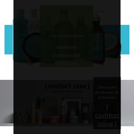
mai multe produse
Îngrijire păr
Îngrijire facială
Îngrijire corp
Descopera
produsele de
la brandul
[
comfort
zone ]