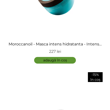
Moroccanoil - Masca intens hidratanta - Intense
Hydrating Hair Mask
227 lei
adaugă în coș
-15%
în coș