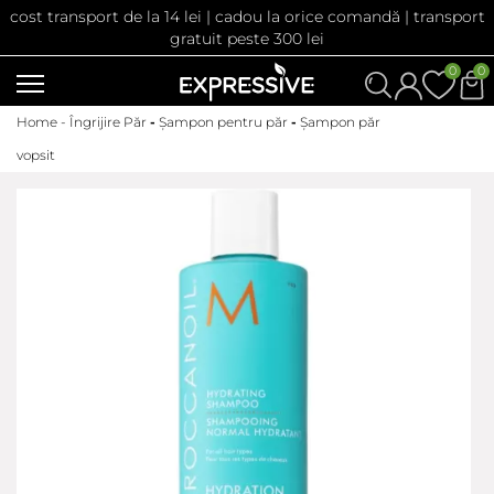
cost transport de la 14 lei | cadou la orice comandă | transport
gratuit peste 300 lei
0
0
Home -
Îngrijire Păr
-
Șampon pentru păr
-
Șampon păr
vopsit