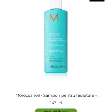
Livia Toth
-
2024-06-26
Un produs foarte bun, eficient, usor de utilizat si
placut la infatisare. Sunt foarte multumita.
Adaugă review
Moroccanoil - Sampon pentru hidratare -
Hydrating Shampoo
143 lei
adaugă în coș