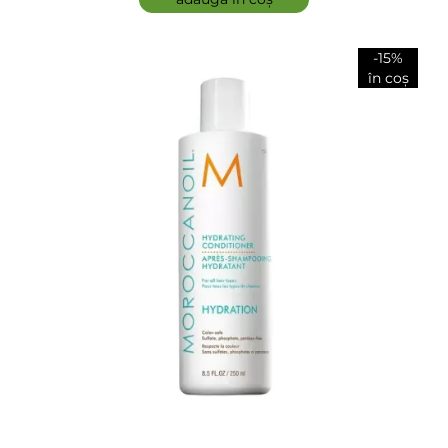
-15%
ÎNCARCA IMAGINI
în coș
ADAUGĂ