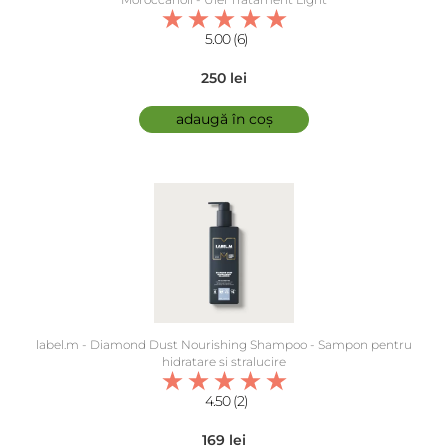
5.00 (6)
250 lei
adaugă în coș
label.m - Diamond Dust Nourishing Shampoo - Sampon pentru
hidratare si stralucire
4.50 (2)
169 lei