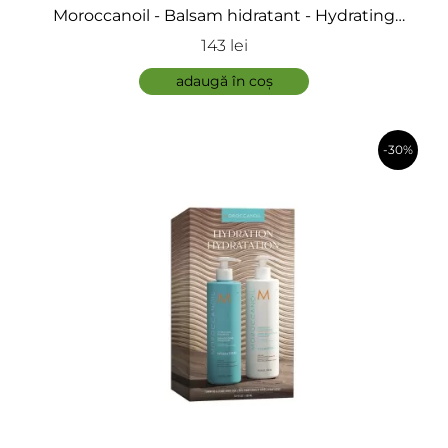
Moroccanoil - Balsam hidratant - Hydrating
Conditiner
143 lei
adaugă în coș
-30%
în coș