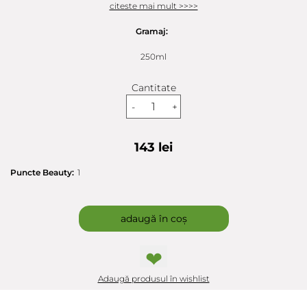
citeste mai mult >>>>
Gramaj:
250ml
Cantitate
-
+
143 lei
Puncte Beauty:
1
adaugă în coș
❤
Adaugă produsul în wishlist