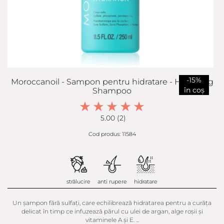
-15%
Moroccanoil - Sampon pentru hidratare - Hydrating
în coș
Shampoo
5.00 (2)
Cod produs: 11584
strălucire
anti rupere
hidratare
Un șampon fără sulfați, care echilibrează hidratarea pentru a curăța
delicat în timp ce infuzează părul cu ulei de argan, alge roșii și
vitaminele A și E. ...