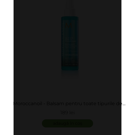
Moroccanoil - Balsam pentru toate tipurile de
par - All In One Leave-In Conditioner
189 lei
adaugă în coș