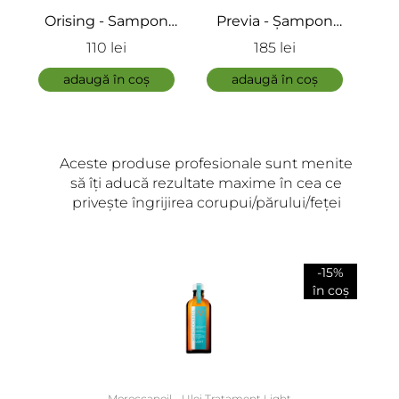
Previa - Șampon
pH Laboratories -
-
pentru scalp sensibil
Șampon uscat
Sam
185 lei
114 lei
14
ff
și iritat - Calming
detoxifiant -
-
adaugă în coș
Shampoo
Detoxifying Dry
adaugă în coș
Shampoo
Aceste produse profesionale sunt menite
să îți aducă rezultate maxime în cea ce
privește îngrijirea corupui/părului/feței
-15%
în coș
Moroccanoil - Ulei Tratament Light