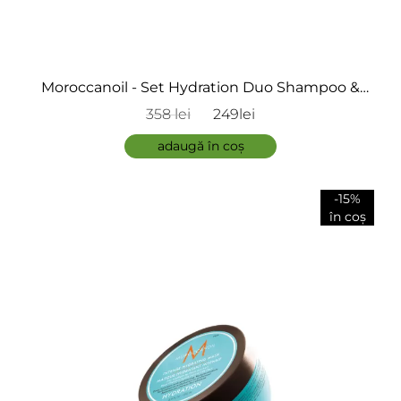
Moroccanoil - Set Hydration Duo Shampoo &
Conditioner 2x500ml
358 lei
249lei
adaugă în coș
-15%
în coș