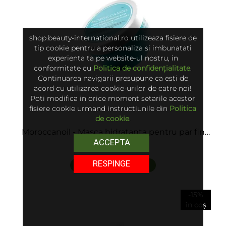
shop.beauty-international.ro utilizeaza fisiere de
tip cookie pentru a personaliza si imbunatati
experienta ta pe website-ul nostru, in
conformitate cu
Politica de confidențialitate
.
Continuarea navigarii presupune ca esti de
acord cu utilizarea cookie-urilor de catre noi!
Poti modifica in orice moment setarile acestor
fisiere cookie urmand instructiunile din
Politica
de cookie
.
Moroccanoil - Masca hidratanta pentru par fin
ACCEPTA
sau blond - Weightless Hydrating Mask
259 lei
RESPINGE
adaugă în coș
-15%
în coș