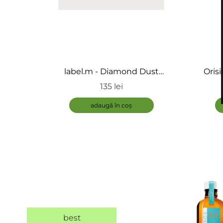
label.m - Diamond Dust
Oris
Nourishing Leave-In Conditioner -
Caderii
135 lei
Spray hidratant fara clatire
5-AlfOri
adaugă în coș
best