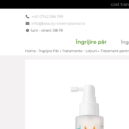
cost tran
+40 0742 266 199
info@beauty-international.ro
luni - vineri: 08-19
Îngrijire păr
Îngr
Home -
Îngrijire Păr
-
Tratamente - Loțiuni
-
Tratament pentr