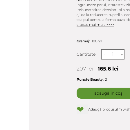
ingreuneze parul, intareste vizib
imbunatatirea densitatii si a re
ajuta la reducerea ruperii si cad
scalpul pentru a forma baza ide
citeste mai mult >>>>
Gramaj:
100ml
Cantitate
-
+
207 lei
165.6 lei
Puncte Beauty:
2
adaugă în coș
❤
Adaugă produsul în wish