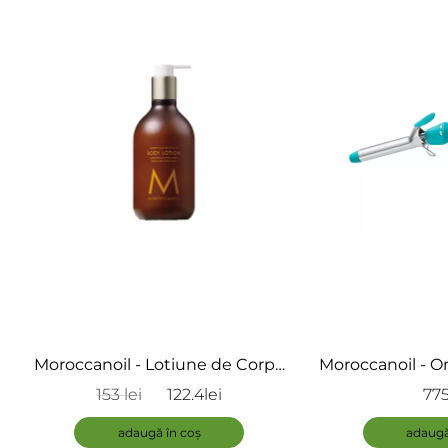
în
coș
Moroccanoil - Lotiune de Corp -
Moroccanoil - On
Body Lotion Ambiance De
Everlasting Ti
153 lei
122.4lei
775
Plage
Ir
adaugă în coș
adaugă