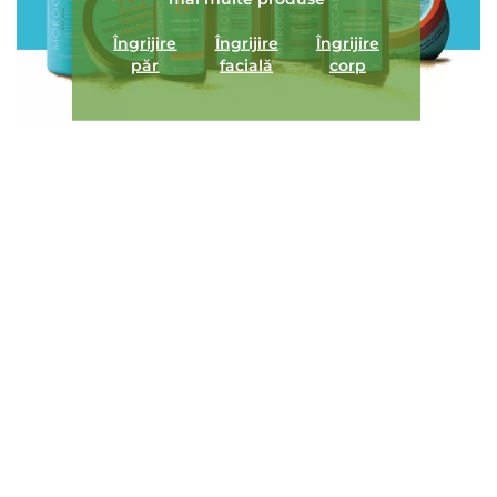
Îngrijire
Îngrijire
Îngrijire
păr
facială
corp
ÎNCARCA IMAGINI