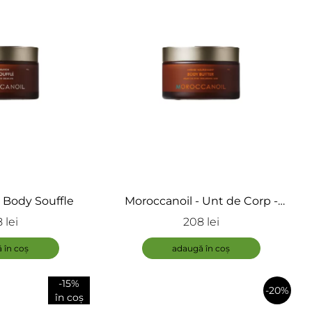
 Body Souffle
Moroccanoil - Unt de Corp -
Body Butter
 lei
208 lei
ADAUGĂ
 în coș
adaugă în coș
-15%
-20%
în coș