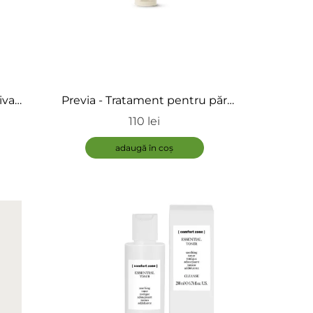
iva
Previa - Tratament pentru păr
-
vopsit - After Color Tratament
110 lei
Fiole)
adaugă în coș