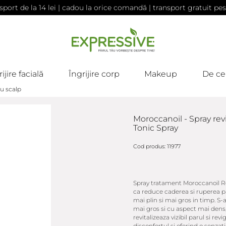
sport de la 14 lei | cadou la orice comandă | transport gratuit pes
ijire facială
Îngrijire corp
Makeup
De ce
u scalp
Moroccanoil - Spray revi
Tonic Spray
Cod produs: 11977
Spray tratament Moroccanoil Rev
ca reduce caderea si ruperea pa
mai plin si mai gros in timp. S
mai gros si cu aspect mai dens,
revitalizeaza vizibil parul si re
disconfortul si oferind o senza