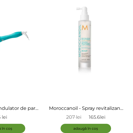
în
coș
dulator de par -
Moroccanoil - Spray revitalizant
tanium Curling
Scalp - Revitalizing Scalp Tonic
 lei
207 lei
165.6lei
on
Spray
 în coș
adaugă în coș