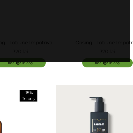
ing - Lotiune Impotriva
Orising - Lotiune Impotr
 Androgenetice a Parului -
Imbatranirii Scalpului 
320 lei
370 lei
sing Bioessence Lotion (12
StaminOrising Complex (12 
Fiole)
adaugă în coș
adaugă în coș
-15%
în coș