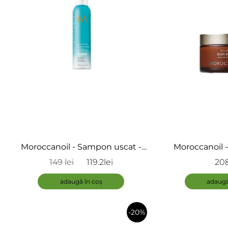
Moroccanoil - Sampon uscat -
Moroccanoil -
Dry Shampoo Light Tones
149 lei
119.2lei
208
adaugă în coș
adaugă
-20%