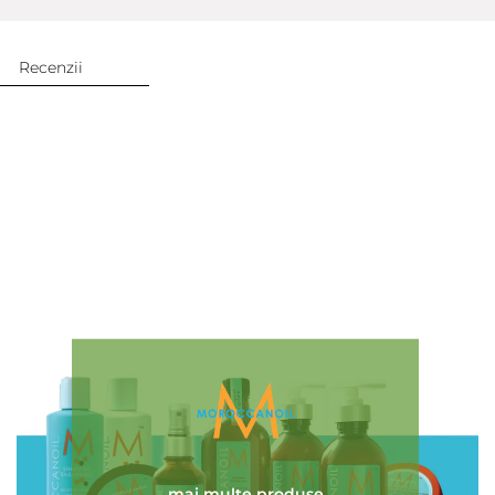
Recenzii
Adaugă review
mai multe produse