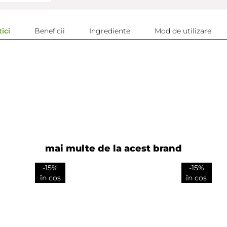
ici
Beneficii
Ingrediente
Mod de utilizare
mai multe de la acest brand
-15%
-15%
în coș
în coș