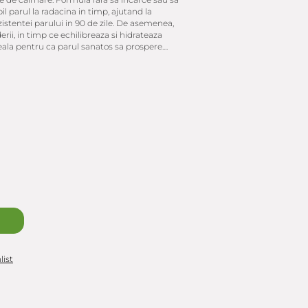
il parul la radacina in timp, ajutand la
zistentei parului in 90 de zile. De asemenea,
erii, in timp ce echilibreaza si hidrateaza
ala pentru ca parul sanatos sa prospere....
list