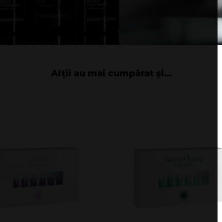
Alții au mai cumpărat și...