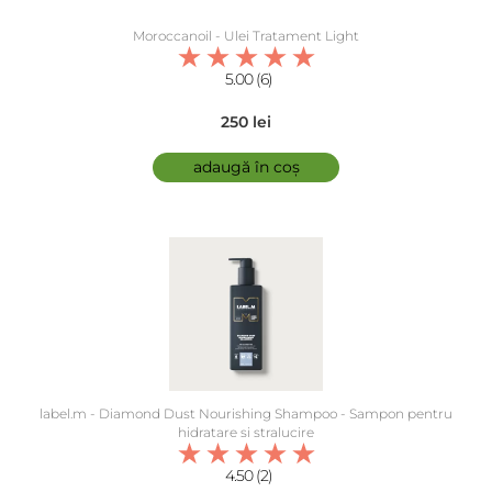
Moroccanoil - Ulei Tratament Light
5.00 (6)
250 lei
adaugă în coș
label.m - Diamond Dust Nourishing Shampoo - Sampon pentru
hidratare si stralucire
4.50 (2)