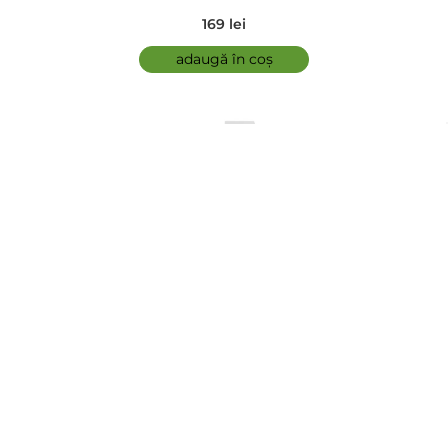
169 lei
adaugă în coș
comfort zone - Tonic demachiant - Essential Toner
5.00 (3)
146 lei
adaugă în coș