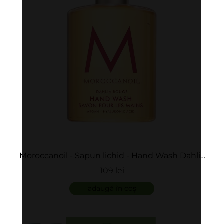
Moroccanoil - Sapun lichid - Hand Wash Dahlia
Rouge
109 lei
adaugă în coș