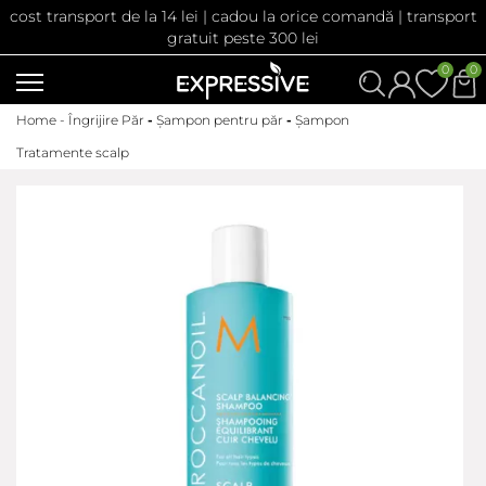
cost transport de la 14 lei | cadou la orice comandă | transport
gratuit peste 300 lei
0
0
Home -
Îngrijire Păr
-
Șampon pentru păr
-
Șampon
Tratamente scalp