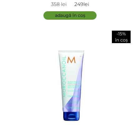
Conditioner 2x500ml
358 lei
249lei
adaugă în coș
-15%
în coș