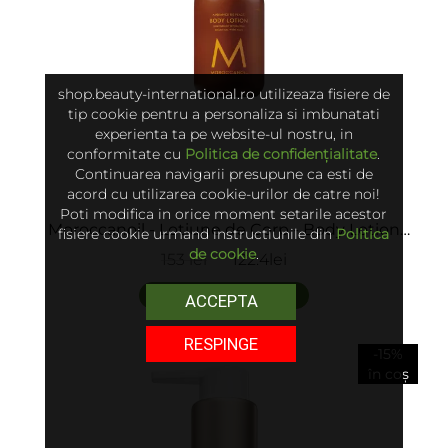
shop.beauty-international.ro utilizeaza fisiere de
tip cookie pentru a personaliza si imbunatati
experienta ta pe website-ul nostru, in
conformitate cu
Politica de confidențialitate
.
Continuarea navigarii presupune ca esti de
acord cu utilizarea cookie-urilor de catre noi!
Poti modifica in orice moment setarile acestor
Moroccanoil - Lotiune de Corp - Body Lotion
fisiere cookie urmand instructiunile din
Politica
Ambiance De Plage
de cookie
.
153 lei
122.4lei
adaugă în coș
ACCEPTA
RESPINGE
-15%
în coș