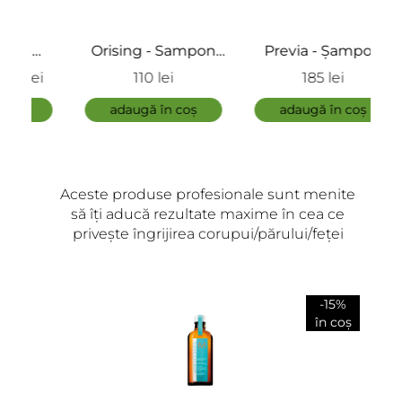
Orising - Sampon
Previa - Șampon
um
pentru Scalp
anti-căderea părului
Bota
110 lei
185 lei
Seboreic
- Regrowth
Sha
adaugă în coș
adaugă în coș
Shampoo
Aceste produse profesionale sunt menite
să îți aducă rezultate maxime în cea ce
privește îngrijirea corupui/părului/feței
-15%
în coș