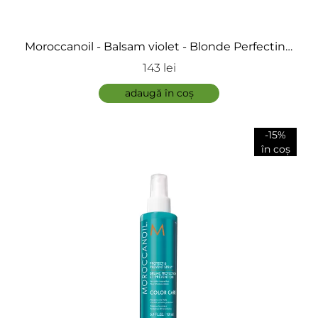
Moroccanoil - Balsam violet - Blonde Perfecting
Purple Conditioner
143 lei
adaugă în coș
-15%
în coș