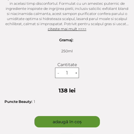
in acelasi timp disconfortul. Formulat cu un amestec puternic de
ingrediente inspirate de ingrijirea pielii, inclusiv salicilic exfoliant bland
si niacinamida calmanta, acest sampon purificator confera parului o
umiditate optima si hidrateaza scalpul, lasand parul moale si scalpul
echilibrat, calmat si improspatat. Potrivit pentru scalpul gras si uscat....
citeste mai mult >>>>
Gramaj:
250ml
Cantitate
-
+
138 lei
Puncte Beauty:
1
adaugă în coș