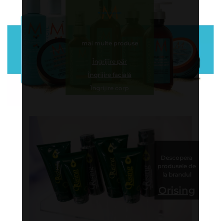
mai multe produse
Îngrijire păr
Îngrijire facială
Îngrijire corp
Descopera
produsele de
la brandul
Orising