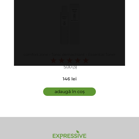
comfort zone - Tonic demachiant - Essential Toner
5.00 (3)
146 lei
adaugă în coș