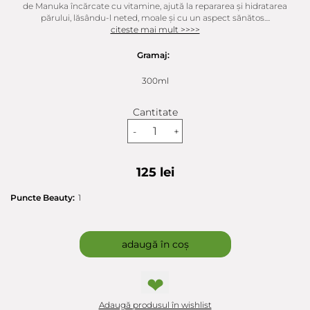
de Manuka încărcate cu vitamine, ajută la repararea și hidratarea
părului, lăsându-l neted, moale și cu un aspect sănătos....
citeste mai mult >>>>
Gramaj:
300ml
Cantitate
-
+
125 lei
Puncte Beauty:
1
adaugă în coș
❤
Adaugă produsul în wishlist