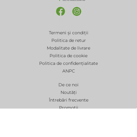
Termeni și condiții
Politica de retur
Modalitate de livrare
Politica de cookie
Politica de confidențialitate
ANPC
De ce noi
Noutăți
Întrebări frecvente
Promoții
Contact