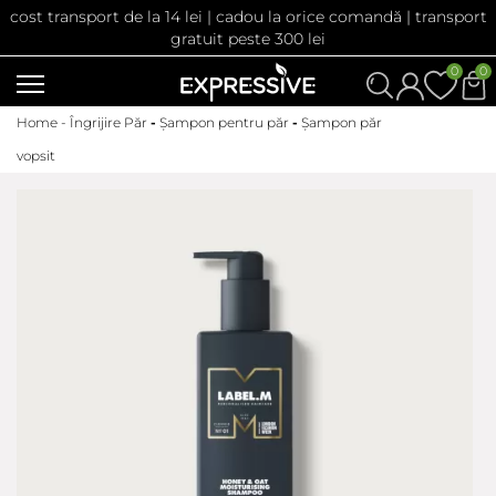
cost transport de la 14 lei | cadou la orice comandă | transport
gratuit peste 300 lei
0
0
Home -
Îngrijire Păr
-
Șampon pentru păr
-
Șampon păr
vopsit