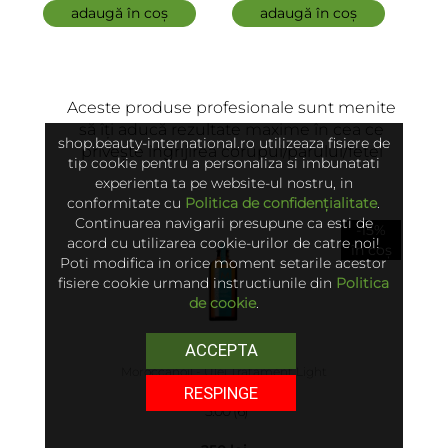
StaminOrising
adaugă în coș
adaugă în coș
After Color
adaugă 
Sham
Shampoo for
ADAUGĂ
Thinning Hair
Aceste produse profesionale sunt menite
să îți aducă rezultate maxime în cea ce
shop.beauty-international.ro utilizeaza fisiere de
privește îngrijirea corupui/părului/feței
tip cookie pentru a personaliza si imbunatati
experienta ta pe website-ul nostru, in
conformitate cu
Politica de confidențialitate
.
Continuarea navigarii presupune ca esti de
-15%
acord cu utilizarea cookie-urilor de catre noi!
în coș
Poti modifica in orice moment setarile acestor
fisiere cookie urmand instructiunile din
Politica
de cookie
.
ACCEPTA
Moroccanoil - Ulei Tratament Light
RESPINGE
5.00 (6)