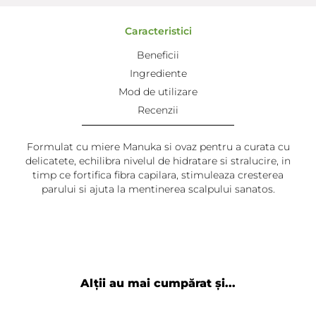
Caracteristici
Beneficii
Ingrediente
Mod de utilizare
Recenzii
Formulat cu miere Manuka si ovaz pentru a curata cu
delicatete, echilibra nivelul de hidratare si stralucire, in
timp ce fortifica fibra capilara, stimuleaza cresterea
parului si ajuta la mentinerea scalpului sanatos.
Corina
-
2025-02-10
Nu se potrivește părului meu.
Alții au mai cumpărat și...