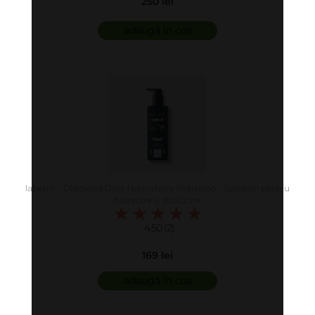
250 lei
adaugă în coș
label.m - Diamond Dust Nourishing Shampoo - Sampon pentru
hidratare si stralucire
4.50 (2)
169 lei
adaugă în coș